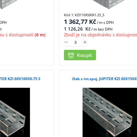
Kód 1: KZI110X500X1.25_S
1 362,77
Kč
 DPH
/ m
s DPH
1 126,26
Kč
H
/ m bez DPH
ku s dostupností
(0 m)
Zboží je na objednávku s dostupnos
Koupit
PITER KZI 60X100X0.75 S
žlab s int.spoj. JUPITER KZI 60X150X