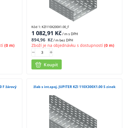
Kód 1: KZI110X200X1.00_F
1 082,91
Kč
/ m
s DPH
894,96
Kč
/ m bez DPH
tí
(0 m)
Zboží je na objednávku s dostupností
(0 m)
Koupit
0 F žárový
žlab s int.spoj. JUPITER KZI 110X300X1.00 S zinek