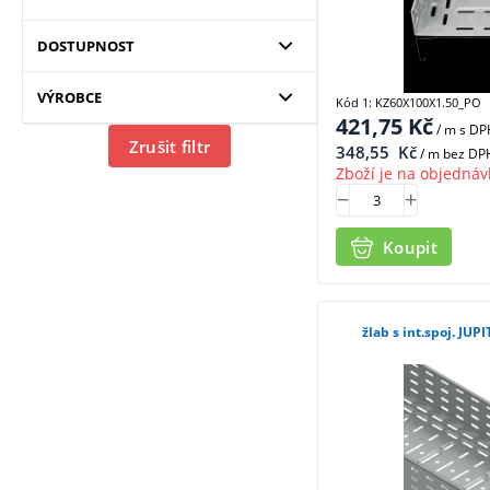
DOSTUPNOST
VÝROBCE
Kód 1: KZ60X100X1.50_PO
421,75
Kč
/ m
s DP
Zrušit filtr
348,55
Kč
/ m bez DP
Zboží je na objednáv
Koupit
žlab s int.spoj. JU