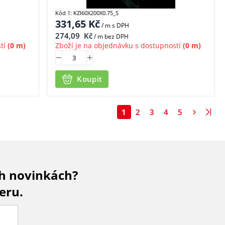
Kód 1: KZI60X200X0.75_S
331,65
Kč
/ m
s DPH
274,09
Kč
/ m bez DPH
tí
(0 m)
Zboží je na objednávku s dostupností
(0 m)
Koupit
1
2
3
4
5
ch novinkách?
eru.