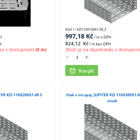
Kód 1: KZI110X150X1.00_F
997,18
Kč
H
/ m
s DPH
824,12
Kč
H
/ m bez DPH
ku s dostupností
(0 m)
Zboží je na objednávku s dostupnos
Koupit
PITER KZI 110X200X1.00 S
žlab s int.spoj. JUPITER KZI 110X300X1.0
zinek