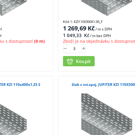
Kód 1: KZI110X300X1.00_F
1 269,69
Kč
H
/ m
s DPH
1 049,33
Kč
H
/ m bez DPH
ku s dostupností
(0 m)
Zboží je na objednávku s dostupnos
Koupit
PITER KZI 110x400x1.25 S
žlab s int.spoj. JUPITER KZI 110X50