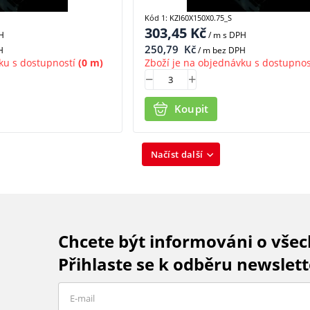
Kód 1: KZI60X150X0.75_S
303,45
Kč
H
/ m
s DPH
250,79
Kč
H
/ m bez DPH
ku s dostupností
(0 m)
Zboží je na objednávku s dostupnos
Koupit
Načíst další
Chcete být informováni o vše
Přihlaste se k odběru newslett