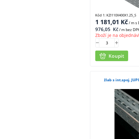
Kód 1: KZI110X400X1.25_S
1 181,01
Kč
/ m
s
976,05
Kč
/ m bez DP
Zboží je na objednáv
Koupit
žlab s int.spoj. JU