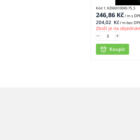
Kód 1: KZI60X100X0.75_S
246,86
Kč
/ m
s DP
204,02
Kč
/ m bez DP
Zboží je na objednáv
Koupit