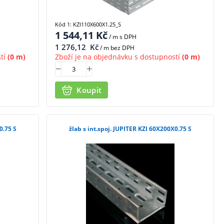
Kód 1: KZI110X600X1.25_S
1 544,11
Kč
/ m
s DPH
1 276,12
Kč
/ m bez DPH
tí
(0 m)
Zboží je na objednávku s dostupností
(0 m)
Koupit
0.75 S
žlab s int.spoj. JUPITER KZI 60X200X0.75 S