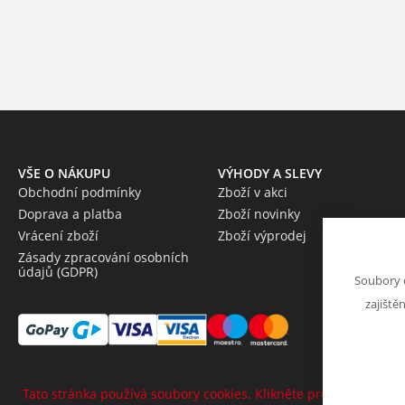
VŠE O NÁKUPU
VÝHODY A SLEVY
Obchodní podmínky
Zboží v akci
Doprava a platba
Zboží novinky
Vrácení zboží
Zboží výprodej
Zásady zpracování osobních
údajů (GDPR)
Soubory 
zajiště
Tato stránka používá soubory cookies. Klikněte pro více informa