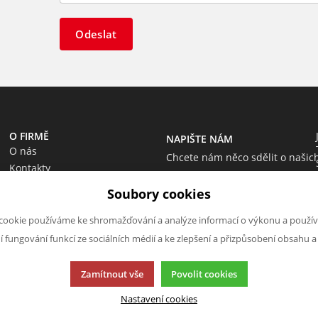
Odeslat
O FIRMĚ
NAPIŠTE NÁM
O nás
Chcete nám něco sdělit o našic
Kontakty
produktech nebo e-shopu?
Soubory cookies
Neváhejte napsat.
Chci napsat zprávu
cookie používáme ke shromažďování a analýze informací o výkonu a použív
ní fungování funkcí ze sociálních médií a ke zlepšení a přizpůsobení obsahu a
Zamítnout vše
Povolit cookies
Nastavení cookies
cí.