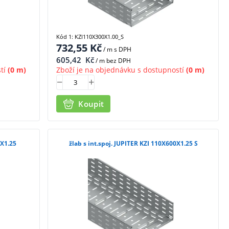
Kód 1: KZI110X300X1.00_S
732,55
Kč
/ m
s DPH
605,42
Kč
/ m bez DPH
tí
(0 m)
Zboží je na objednávku s dostupností
(0 m)
Koupit
0X1.25
žlab s int.spoj. JUPITER KZI 110X600X1.25 S