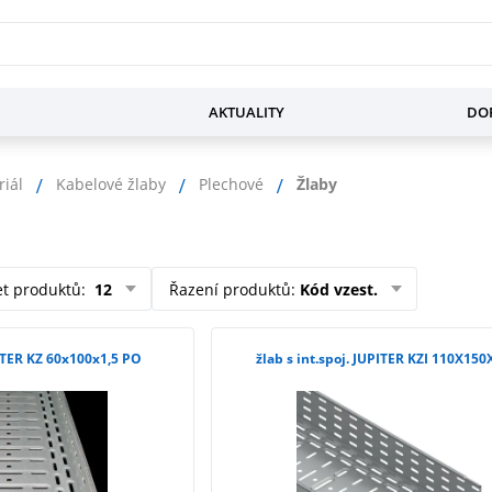
AKTUALITY
DOP
riál
Kabelové žlaby
Plechové
Žlaby
et produktů
:
12
Řazení produktů
:
Kód vzest.
ITER KZ 60x100x1,5 PO
žlab s int.spoj. JUPITER KZI 110X150