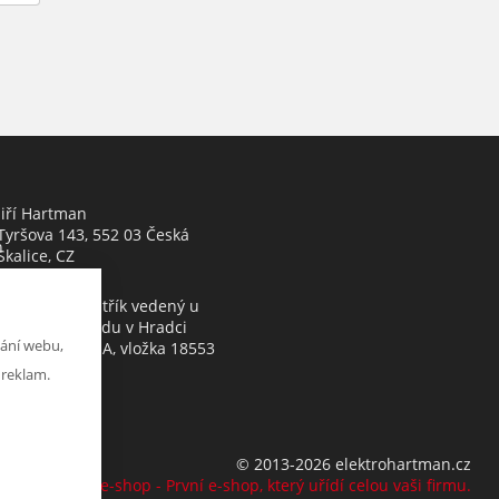
Jiří Hartman
Tyršova 143, 552 03 Česká
h
Skalice, CZ
Obchodní rejstřík vedený u
Krajského soudu v Hradci
ání webu,
Králové, oddíl A, vložka 18553
 reklam.
© 2013-2026 elektrohartman.cz
K2 e-shop - První e-shop, který uřídí celou vaši firmu.