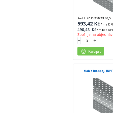
Kód 1: KZI110X200X1.00_S
593,42
Kč
/ m
s DP
490,43
Kč
/ m bez DP
Zboží je na objednáv
Koupit
žlab s int.spoj. JU