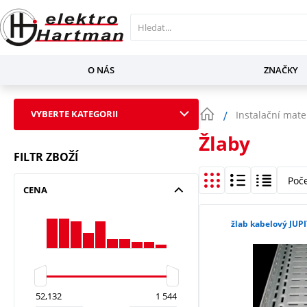
O NÁS
ZNAČKY
VYBERTE KATEGORII
Instalační mate
Žlaby
FILTR ZBOŽÍ
Poč
CENA
žlab kabelový JUP