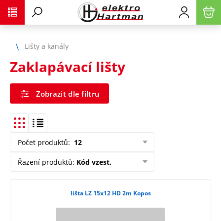
Lišty a kanály
Zaklapávací lišty
Zobrazit dle filtru
Počet produktů
:
12
Řazení produktů
:
Kód vzest.
lišta LZ 15x12 HD 2m Kopos