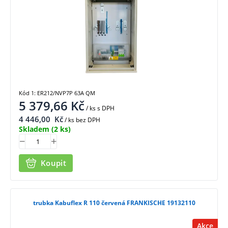
Kód 1: ER212/NVP7P 63A QM
5 379,66
Kč
/ ks
s DPH
4 446,00
Kč
/ ks bez DPH
Skladem
(2 ks)
Koupit
trubka Kabuflex R 110 červená FRANKISCHE 19132110
Akce