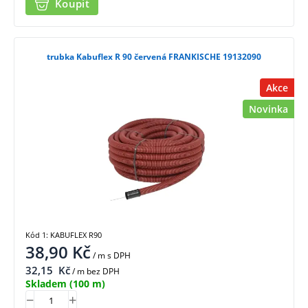
Koupit
trubka Kabuflex R 90 červená FRANKISCHE 19132090
Akce
Novinka
Kód 1: KABUFLEX R90
38,90
Kč
/ m
s DPH
32,15
Kč
/ m bez DPH
Skladem
(100 m)