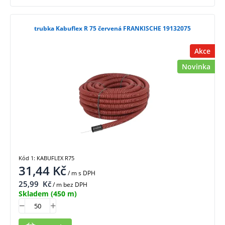
trubka Kabuflex R 75 červená FRANKISCHE 19132075
Akce
Novinka
Kód 1: KABUFLEX R75
31,44
Kč
/ m
s DPH
25,99
Kč
/ m bez DPH
Skladem
(450 m)