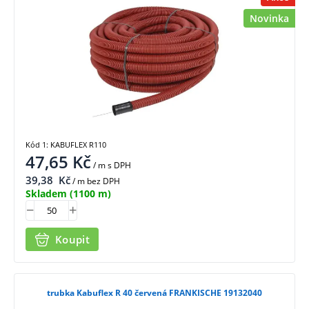
Novinka
Kód 1: KABUFLEX R110
47,65
Kč
/ m
s DPH
39,38
Kč
/ m bez DPH
Skladem
(1100 m)
Koupit
trubka Kabuflex R 40 červená FRANKISCHE 19132040