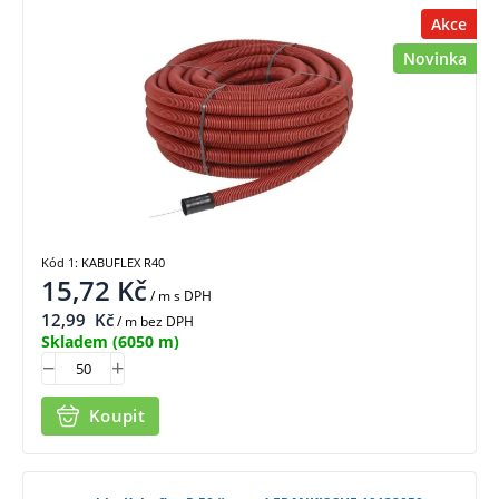
Akce
Novinka
Kód 1: KABUFLEX R40
15,72
Kč
/ m
s DPH
12,99
Kč
/ m bez DPH
Skladem
(6050 m)
Koupit