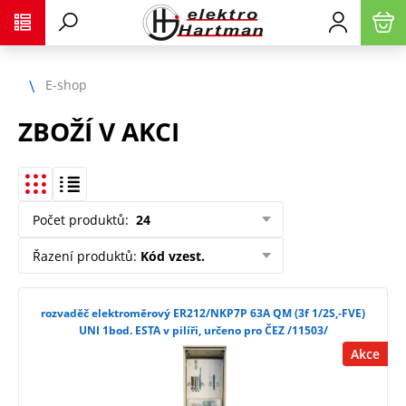
E-shop
ZBOŽÍ V AKCI
Počet produktů
:
24
Řazení produktů
:
Kód vzest.
rozvaděč elektroměrový ER212/NKP7P 63A QM (3f 1/2S,-FVE)
UNI 1bod. ESTA v pilíři, určeno pro ČEZ /11503/
Akce