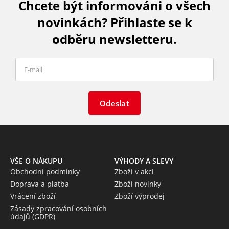
Chcete být informováni o všech
novinkách? Přihlaste se k
odběru newsletteru.
Odeslat
VŠE O NÁKUPU
VÝHODY A SLEVY
Obchodní podmínky
Zboží v akci
Doprava a platba
Zboží novinky
Vrácení zboží
Zboží výprodej
Zásady zpracování osobních
údajů (GDPR)