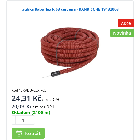
trubka Kabuflex R 63 červená FRANKISCHE 19132063
Akce
Novinka
Kód 1: KABUFLEX R63
24,31
Kč
/ m
s DPH
20,09
Kč
/ m bez DPH
Skladem
(2100 m)
Koupit