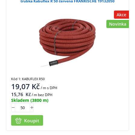
trubka Kabuflex R 50 červená FRANKISCHE 19132050
Akce
Novinka
Kód 1: KABUFLEX R50
19,07
Kč
/ m
s DPH
15,76
Kč
/ m bez DPH
Skladem
(3800 m)
Koupit