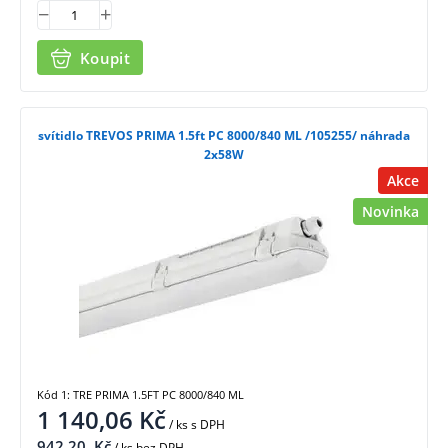
Koupit
svítidlo TREVOS PRIMA 1.5ft PC 8000/840 ML /105255/ náhrada
2x58W
Akce
Novinka
Kód 1: TRE PRIMA 1.5FT PC 8000/840 ML
1 140,06
Kč
/ ks
s DPH
942,20
Kč
/ ks bez DPH