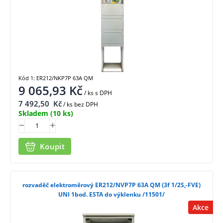
Kód 1: ER212/NKP7P 63A QM
9 065,93
Kč
/ ks
s DPH
7 492,50
Kč
/ ks bez DPH
Skladem
(10 ks)
Koupit
rozvaděč elektroměrový ER212/NVP7P 63A QM (3f 1/2S,-FVE)
UNI 1bod. ESTA do výklenku /11501/
Akce