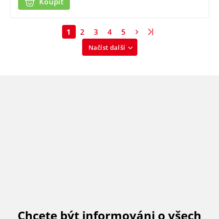
Koupit
1
2
3
4
5
Načíst další
Chcete být informováni o všech