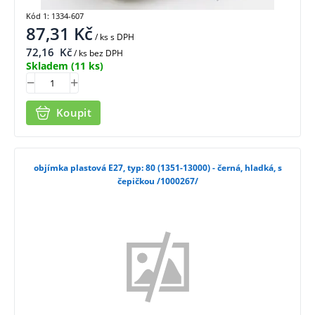
Kód 1: 1334-607
87,31
Kč
/ ks
s DPH
72,16
Kč
/ ks bez DPH
Skladem
(11 ks)
Koupit
objímka plastová E27, typ: 80 (1351-13000) - černá, hladká, s
čepičkou /1000267/