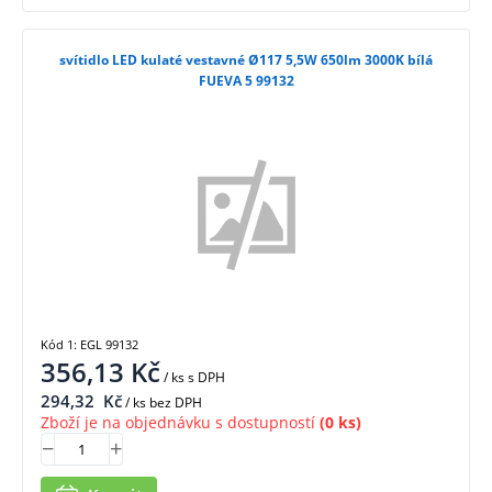
svítidlo LED kulaté vestavné Ø117 5,5W 650lm 3000K bílá
FUEVA 5 99132
Kód 1: EGL 99132
356,13
Kč
/ ks
s DPH
294,32
Kč
/ ks bez DPH
Zboží je na objednávku s dostupností
(0 ks)