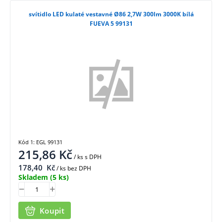
svítidlo LED kulaté vestavné Ø86 2,7W 300lm 3000K bílá
FUEVA 5 99131
Kód 1: EGL 99131
215,86
Kč
/ ks
s DPH
178,40
Kč
/ ks bez DPH
Skladem
(5 ks)
Koupit