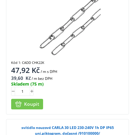
Kód 1: CADD CHK22K
47,92
Kč
/ m
s DPH
39,60
Kč
/ m bez DPH
Skladem
(75 m)
Koupit
svítidlo nouzové CARLA 30 LED 230-240V 1h DP IP65
uni.piktogram, dočasné /910100000/