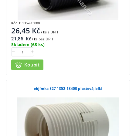
Kód 1: 1352-13000
26,45
Kč
/ ks
s DPH
21,86
Kč
/ ks bez DPH
Skladem
(68 ks)
Koupit
objímka E27 1352-13400 plastová, bílá