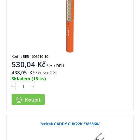
Kód 1: BER 1006910-10
530,04
Kč
/ ks
s DPH
438,05
Kč
/ ks bez DPH
Skladem
(13 ks)
Koupit
řetízek CADDY CHK22K /385860/