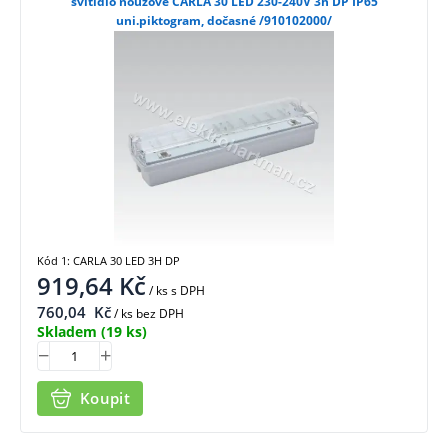
svítidlo nouzové CARLA 30 LED 230-240V 3h DP IP65
uni.piktogram, dočasné /910102000/
Kód 1: CARLA 30 LED 3H DP
919,64
Kč
/ ks
s DPH
760,04
Kč
/ ks bez DPH
Skladem
(19 ks)
Koupit