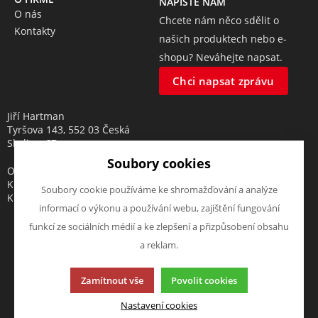
NAPIŠTE NÁM
O nás
Chcete nám něco sdělit o
Kontakty
našich produktech nebo e-
shopu? Neváhejte napsat.
Chci napsat zprávu
Jiří Hartman
Tyršova 143, 552 03 Česká
Skalice, CZ
Soubory cookies
Obchodní rejstřík vedený u
Krajského soudu v Hradci
Soubory cookie používáme ke shromažďování a analýze
Králové, oddíl A, vložka 18553
informací o výkonu a používání webu, zajištění fungování
funkcí ze sociálních médií a ke zlepšení a přizpůsobení obsahu
a reklam.
Tato stránka používá soubory cookies. Klikněte pro více
Zamítnout vše
Povolit cookies
informací.
© 2013-2026 elektrohartman.cz
Nastavení cookies
K2 e-shop - První e-shop, který uřídí celou vaši firmu.