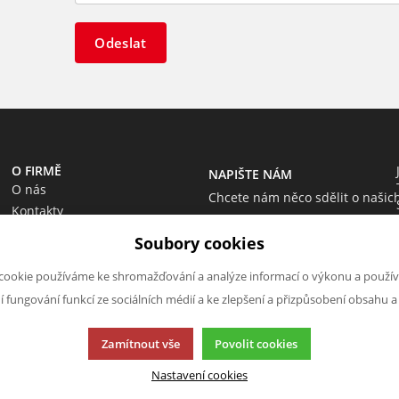
Odeslat
O FIRMĚ
NAPIŠTE NÁM
O nás
Chcete nám něco sdělit o našic
Kontakty
produktech nebo e-shopu?
Soubory cookies
Neváhejte napsat.
Chci napsat zprávu
cookie používáme ke shromažďování a analýze informací o výkonu a použív
ní fungování funkcí ze sociálních médií a ke zlepšení a přizpůsobení obsahu a
Zamítnout vše
Povolit cookies
Nastavení cookies
cí.