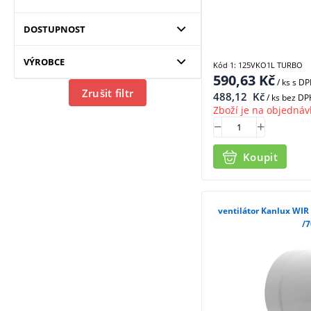
DOSTUPNOST
VÝROBCE
Kód 1: 125VKO1L TURBO
590,63
Kč
/ ks
s D
Zrušit filtr
488,12
Kč
/ ks bez DP
Zboží je na objednáv
Koupit
ventilátor Kanlux WI
/7