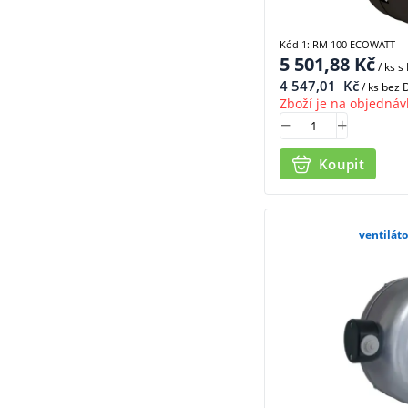
Kód 1: RM 100 ECOWATT
5 501,88
Kč
/ ks
s
4 547,01
Kč
/ ks bez
Zboží je na objednáv
Koupit
ventilát