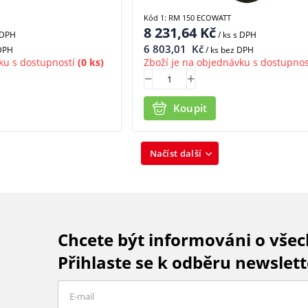
Kód 1: RM 150 ECOWATT
8 231,64
Kč
 DPH
/ ks
s DPH
6 803,01
Kč
 DPH
/ ks bez DPH
ku s dostupností
(0 ks)
Zboží je na objednávku s dostupnos
Koupit
Načíst další
Chcete být informováni o vše
Přihlaste se k odběru newslett