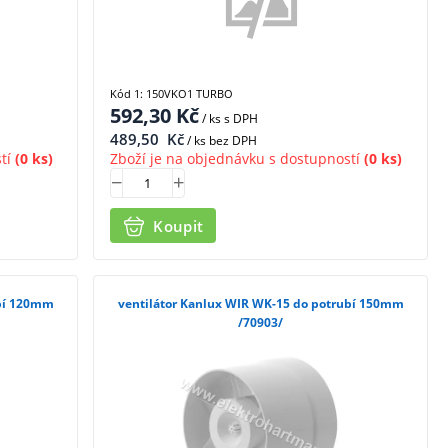
Kód 1: 150VKO1 TURBO
592,30
Kč
/ ks
s DPH
489,50
Kč
/ ks bez DPH
tí
(0 ks)
Zboží je na objednávku s dostupností
(0 ks)
Koupit
ubí 120mm
ventilátor Kanlux WIR WK-15 do potrubí 150mm
/70903/