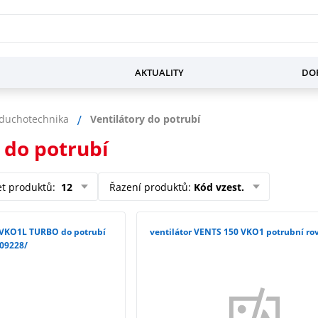
AKTUALITY
DOP
zduchotechnika
Ventilátory do potrubí
 do potrubí
et produktů
:
12
Řazení produktů
:
Kód vzest.
 VKO1L TURBO do potrubí
ventilátor VENTS 150 VKO1 potrubní ro
09228/