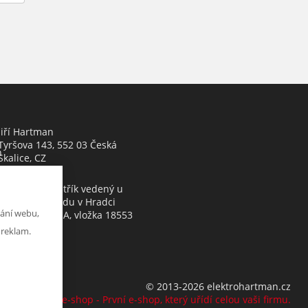
Jiří Hartman
Tyršova 143, 552 03 Česká
h
Skalice, CZ
Obchodní rejstřík vedený u
Krajského soudu v Hradci
ání webu,
Králové, oddíl A, vložka 18553
 reklam.
© 2013-2026 elektrohartman.cz
K2 e-shop - První e-shop, který uřídí celou vaši firmu.