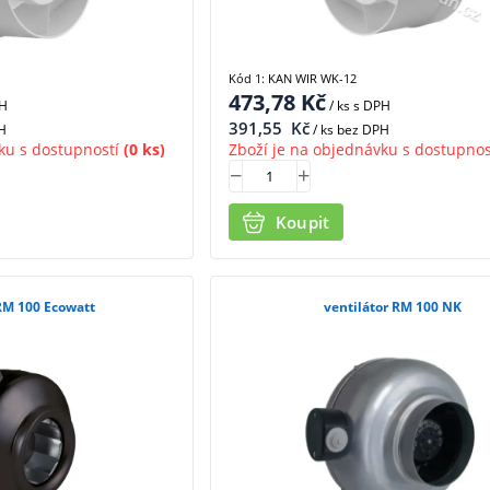
Kód 1: KAN WIR WK-12
473,78
Kč
PH
/ ks
s DPH
391,55
Kč
H
/ ks bez DPH
ku s dostupností
(0 ks)
Zboží je na objednávku s dostupnos
Koupit
 RM 100 Ecowatt
ventilátor RM 100 NK