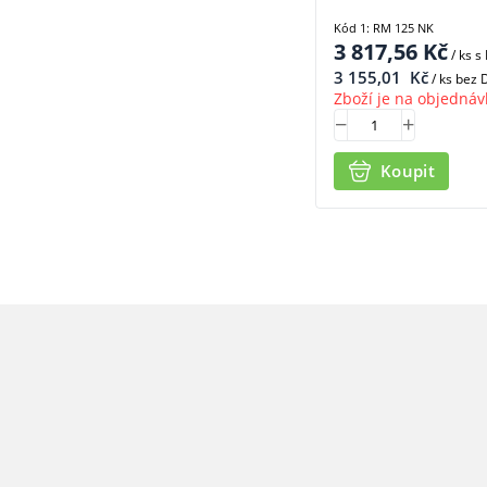
Kód 1: RM 125 NK
3 817,56
Kč
/ ks
s
3 155,01
Kč
/ ks bez
Zboží je na objednáv
Koupit