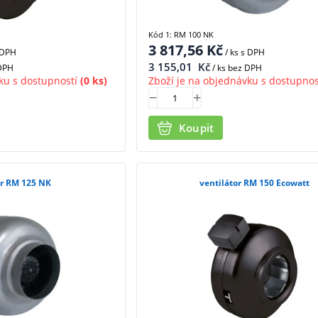
Kód 1: RM 100 NK
3 817,56
Kč
 DPH
/ ks
s DPH
3 155,01
Kč
 DPH
/ ks bez DPH
ku s dostupností
(0 ks)
Zboží je na objednávku s dostupnos
Koupit
or RM 125 NK
ventilátor RM 150 Ecowatt