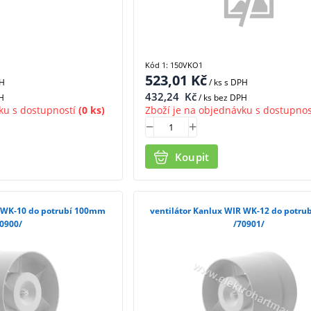
Kód 1: 150VKO1
523,01
Kč
PH
/ ks
s DPH
432,24
Kč
H
/ ks bez DPH
ku s dostupností
(0 ks)
Zboží je na objednávku s dostupnos
Koupit
R WK-10 do potrubí 100mm
ventilátor Kanlux WIR WK-12 do potr
0900/
/70901/