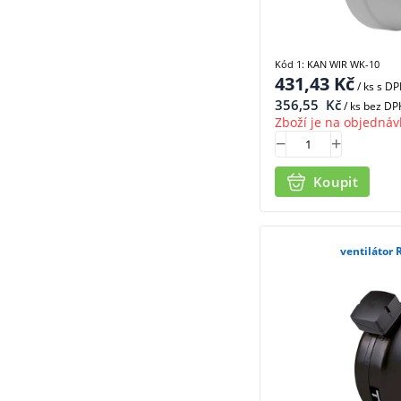
Kód 1: KAN WIR WK-10
431,43
Kč
/ ks
s D
356,55
Kč
/ ks bez DP
Zboží je na objednáv
Koupit
ventilátor