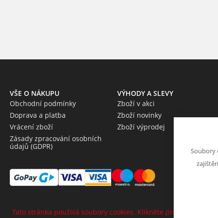
VŠE O NÁKUPU
VÝHODY A SLEVY
Obchodní podmínky
Zboží v akci
Doprava a platba
Zboží novinky
Vrácení zboží
Zboží výprodej
Zásady zpracování osobních
údajů (GDPR)
Soubory 
zajiště
Tato stránka používá soubory cookies. Klikněte pro více informa