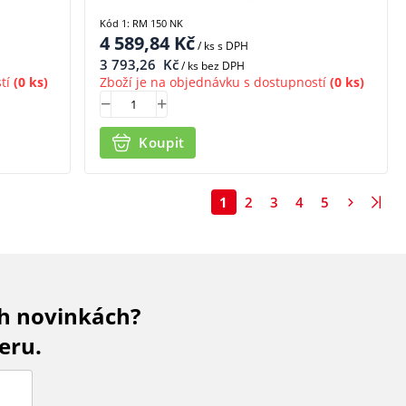
Kód 1: RM 150 NK
4 589,84
Kč
/ ks
s DPH
3 793,26
Kč
/ ks bez DPH
tí
(0 ks)
Zboží je na objednávku s dostupností
(0 ks)
Koupit
1
2
3
4
5
ch novinkách?
eru.