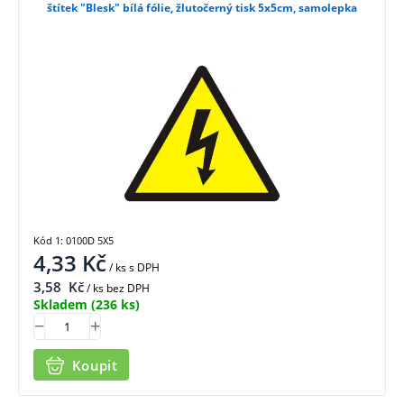
štítek "Blesk" bílá fólie, žlutočerný tisk 5x5cm, samolepka
Kód 1: 0100D 5X5
4,33
Kč
/ ks
s DPH
3,58
Kč
/ ks bez DPH
Skladem
(236 ks)
Koupit