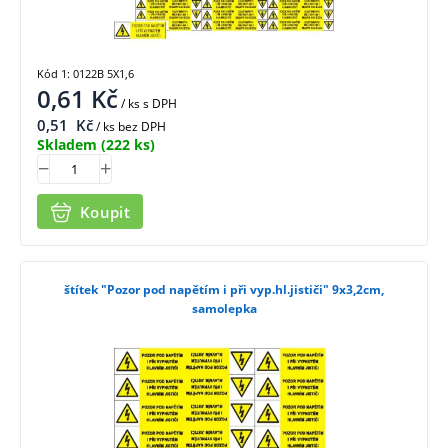
Kód 1: 0122B 5X1,6
0,61
Kč
/ ks
s DPH
0,51
Kč
/ ks bez DPH
Skladem
(222 ks)
Koupit
štítek "Pozor pod napětím i při vyp.hl.jističi" 9x3,2cm,
samolepka