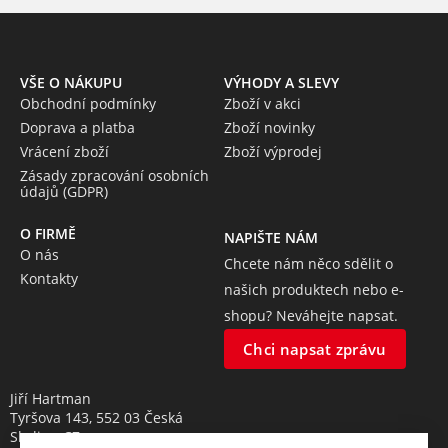
VŠE O NÁKUPU
VÝHODY A SLEVY
Obchodní podmínky
Zboží v akci
Doprava a platba
Zboží novinky
Vrácení zboží
Zboží výprodej
Zásady zpracování osobních
údajů (GDPR)
O FIRMĚ
NAPIŠTE NÁM
O nás
Chcete nám něco sdělit o
Kontakty
našich produktech nebo e-
shopu? Neváhejte napsat.
Chci napsat zprávu
Jiří Hartman
Tyršova 143, 552 03 Česká
Skalice, CZ