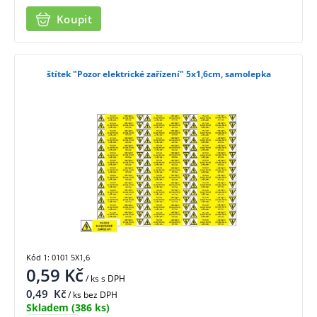
Koupit
štítek "Pozor elektrické zařízení" 5x1,6cm, samolepka
Kód 1: 0101 5X1,6
0,59
Kč
/ ks
s DPH
0,49
Kč
/ ks bez DPH
Skladem
(386 ks)