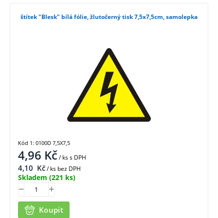
štítek "Blesk" bílá fólie, žlutočerný tisk 7,5x7,5cm, samolepka
Kód 1: 0100D 7,5X7,5
4,96
Kč
/ ks
s DPH
4,10
Kč
/ ks bez DPH
Skladem
(221 ks)
Koupit