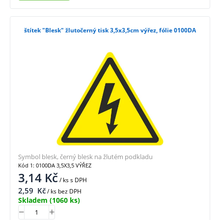
štítek "Blesk" žlutočerný tisk 3,5x3,5cm výřez, fólie 0100DA
Symbol blesk, černý blesk na žlutém podkladu
Kód 1: 0100DA 3,5X3,5 VÝŘEZ
3,14
Kč
/ ks
s DPH
2,59
Kč
/ ks bez DPH
Skladem
(1060 ks)