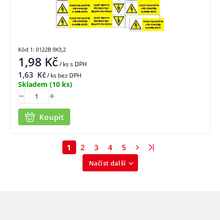
Kód 1: 0122B 9X3,2
1,98
Kč
/ ks
s DPH
1,63
Kč
/ ks bez DPH
Skladem
(10 ks)
Koupit
1
2
3
4
5
Načíst další