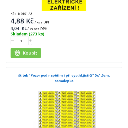
Kód 1: 0101 A8
4,88
Kč
/ ks
s DPH
4,04
Kč
/ ks bez DPH
Skladem
(273 ks)
Koupit
štítek "Pozor pod napětím i při vyp.hl.jističi" 5x1,6cm,
samolepka