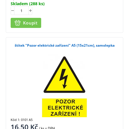
Skladem
(288 ks)
Koupit
štítek "Pozor elektrické zařízení" A5 (15x21cm), samolepka
Kód 1: 0101 A5
16,50
Kč
/ ks
s DPH