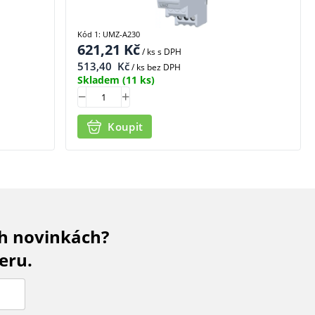
Kód 1: UMZ-A230
621,21
Kč
/ ks
s DPH
513,40
Kč
/ ks bez DPH
Skladem
(11 ks)
Koupit
ch novinkách?
eru.