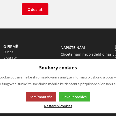
Odeslat
O FIRMĚ
NAPIŠTE NÁM
O nás
Chcete nám něco sdělit o našic
Kontakty
produktech nebo e-shopu?
Soubory cookies
Neváhejte napsat.
Chci napsat zprávu
cookie používáme ke shromažďování a analýze informací o výkonu a použív
ní fungování funkcí ze sociálních médií a ke zlepšení a přizpůsobení obsahu a
Zamítnout vše
Povolit cookies
Nastavení cookies
cí.