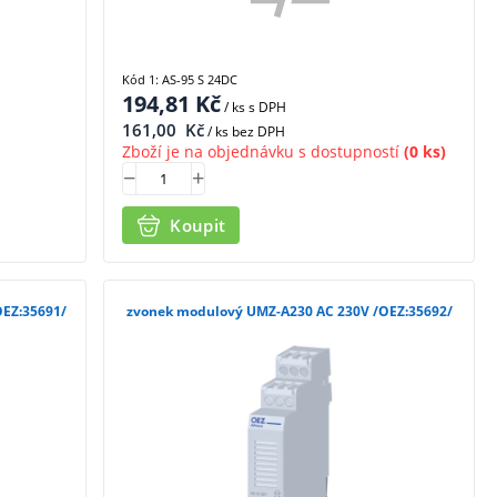
Kód 1: AS-95 S 24DC
194,81
Kč
/ ks
s DPH
161,00
Kč
/ ks bez DPH
Zboží je na objednávku s dostupností
(0 ks)
Koupit
OEZ:35691/
zvonek modulový UMZ-A230 AC 230V /OEZ:35692/