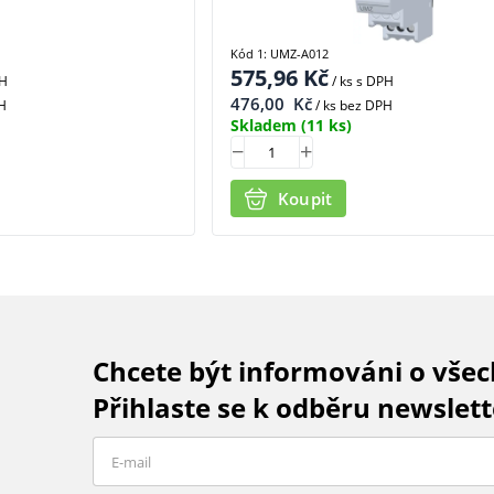
Kód 1: UMZ-A012
575,96
Kč
PH
/ ks
s DPH
476,00
Kč
H
/ ks bez DPH
Skladem
(11 ks)
Koupit
Chcete být informováni o vše
Přihlaste se k odběru newslett