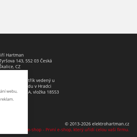
Jiří Hartman
Tyršova 143, 552 03 Česká
h
Skalice, CZ
Obchodní rejstřík vedený u
Krajského soudu v Hradci
ání webu,
Králové, oddíl A, vložka 18553
 reklam.
© 2013-2026 elektrohartman.cz
K2 e-shop - První e-shop, který uřídí celou vaši firmu.