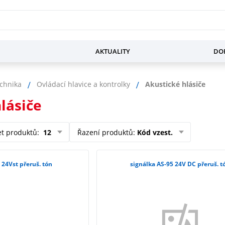
AKTUALITY
DOP
chnika
Ovládací hlavice a kontrolky
Akustické hlásiče
lásiče
et produktů
:
12
Řazení produktů
:
Kód vzest.
 24Vst přeruš. tón
signálka AS-95 24V DC přeruš. t