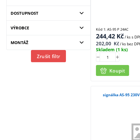
DOSTUPNOST
VÝROBCE
Kód 1: AS-95 P 24AC
244,42
Kč
/ ks
s D
MONTÁŽ
202,00
Kč
/ ks bez DP
Skladem
(1 ks)
Zrušit filtr
Koupit
signálka AS-95 230Vs