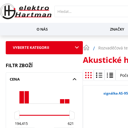
O NÁS
ZNAČKY
VYBERTE KATEGORII
Rozvaděčová te
Akustické h
FILTR ZBOŽÍ
Poč
CENA
signálka AS-95