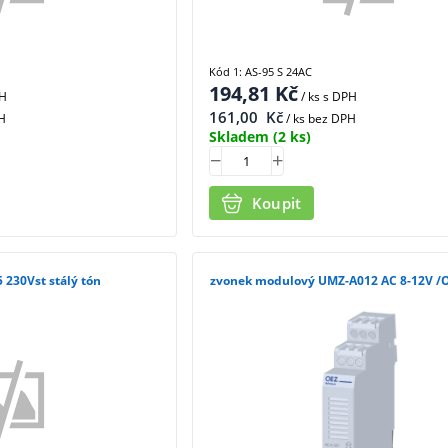
Kód 1: AS-95 S 24AC
194,81
Kč
PH
/ ks
s DPH
161,00
Kč
H
/ ks bez DPH
Skladem
(2 ks)
Koupit
5 230Vst stálý tón
zvonek modulový UMZ-A012 AC 8-12V /