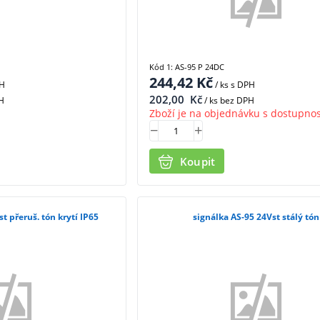
Kód 1: AS-95 P 24DC
244,42
Kč
PH
/ ks
s DPH
202,00
Kč
H
/ ks bez DPH
Zboží je na objednávku s dostupnos
Koupit
t přeruš. tón krytí IP65
signálka AS-95 24Vst stálý tón