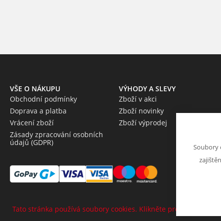
VŠE O NÁKUPU
VÝHODY A SLEVY
Obchodní podmínky
Zboží v akci
Doprava a platba
Zboží novinky
Vrácení zboží
Zboží výprodej
Zásady zpracování osobních
údajů (GDPR)
Soubory 
zajiště
Tato stránka používá soubory cookies. Klikněte pro více informa