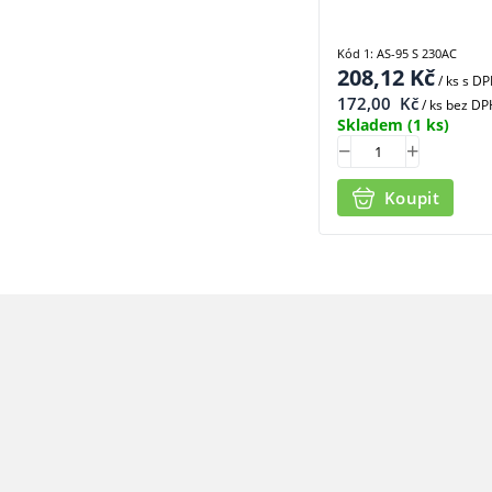
Kód 1: AS-95 S 230AC
208,12
Kč
/ ks
s D
172,00
Kč
/ ks bez DP
Skladem
(1 ks)
Koupit