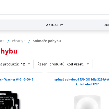
AKTUALITY
DOP
ace
Přístroje
Snímače pohybu
ohybu
et produktů
:
12
Řazení produktů
:
Kód vzest.
sch-Wacher 6401-0-0049
spínač pohybový TANGO bílá 3299A-A
kužel, úhel 120°