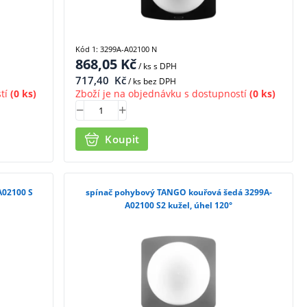
Kód 1: 3299A-A02100 N
868,05
Kč
/ ks
s DPH
717,40
Kč
/ ks bez DPH
tí
(0 ks)
Zboží je na objednávku s dostupností
(0 ks)
Koupit
A02100 S
spínač pohybový TANGO kouřová šedá 3299A-
A02100 S2 kužel, úhel 120°