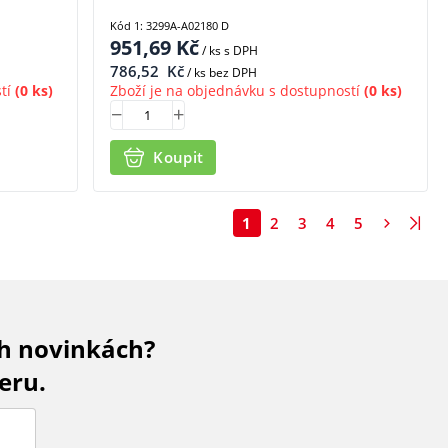
Kód 1: 3299A-A02180 D
951,69
Kč
/ ks
s DPH
786,52
Kč
/ ks bez DPH
tí
(0 ks)
Zboží je na objednávku s dostupností
(0 ks)
Koupit
1
2
3
4
5
ch novinkách?
eru.