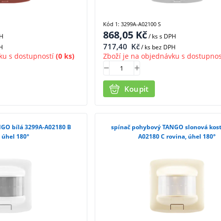
Kód 1: 3299A-A02100 S
868,05
Kč
PH
/ ks
s DPH
717,40
Kč
H
/ ks bez DPH
ku s dostupností
(0 ks)
Zboží je na objednávku s dostupnos
Koupit
GO bílá 3299A-A02180 B
spínač pohybový TANGO slonová kost
, úhel 180°
A02180 C rovina, úhel 180°