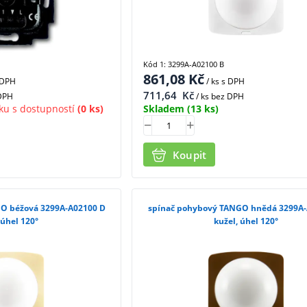
Kód 1: 3299A-A02100 B
861,08
Kč
 DPH
/ ks
s DPH
711,64
Kč
 DPH
/ ks bez DPH
ku s dostupností
(0 ks)
Skladem
(13 ks)
Koupit
O béžová 3299A-A02100 D
spínač pohybový TANGO hnědá 3299A-
 úhel 120°
kužel, úhel 120°