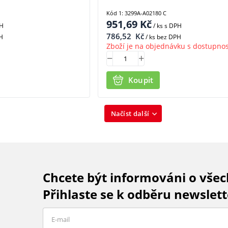
Kód 1: 3299A-A02180 C
951,69
Kč
PH
/ ks
s DPH
786,52
Kč
H
/ ks bez DPH
Zboží je na objednávku s dostupnos
Koupit
Načíst další
Chcete být informováni o vše
Přihlaste se k odběru newslett