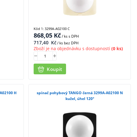
Kód 1: 3299A-A02100 C
868,05
Kč
/ ks
s DPH
717,40
Kč
/ ks bez DPH
Zboží je na objednávku s dostupností
(0 ks)
Koupit
A02100 H
spínač pohybový TANGO černá 3299A-A02100 N
kužel, úhel 120°