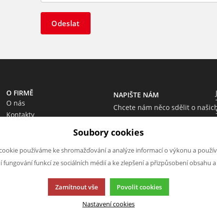
Odeslat
O FIRMĚ
NAPIŠTE NÁM
O nás
Chcete nám něco sdělit o našic
Kontakty
produktech nebo e-shopu?
Soubory cookies
Neváhejte napsat.
Chci napsat zprávu
cookie používáme ke shromažďování a analýze informací o výkonu a použív
ní fungování funkcí ze sociálních médií a ke zlepšení a přizpůsobení obsahu a
Zamítnout vše
Povolit cookies
Nastavení cookies
cí.