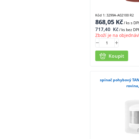
Kód 1: 3299A-A02100 R2
868,05
Kč
/ ks
s D
717,40
Kč
/ ks bez DP
Zboží je na objednáv
Koupit
spínač pohybový TAN
rovina