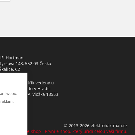
Jiří Hartman
Tyršova 143, 552 03 Česká
h
Skalice, CZ
Obchodní rejstřík vedený u
Krajského soudu v Hradci
ání webu,
Králové, oddíl A, vložka 18553
 reklam.
© 2013-2026 elektrohartman.cz
K2 e-shop - První e-shop, který uřídí celou vaši firmu.