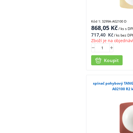
Kód 1: 3299A-A02100 D
868,05
Kč
/ ks
s D
717,40
Kč
/ ks bez DP
Zboží je na objednáv
Koupit
spínač pohybový TANG
A02100 R2 k