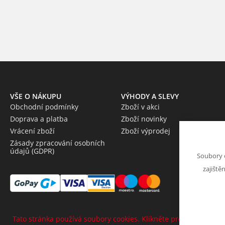
VŠE O NÁKUPU
VÝHODY A SLEVY
Obchodní podmínky
Zboží v akci
Doprava a platba
Zboží novinky
Vrácení zboží
Zboží výprodej
Zásady zpracování osobních
údajů (GDPR)
Soubory 
zajiště
Tato stránka používá soubory cookies. Klikněte pro více informa