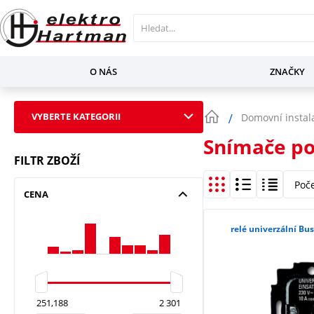
O NÁS
ZNAČKY
VYBERTE KATEGORII
Domovní instal
Snímače p
FILTR ZBOŽÍ
Poč
CENA
relé univerzální Bu