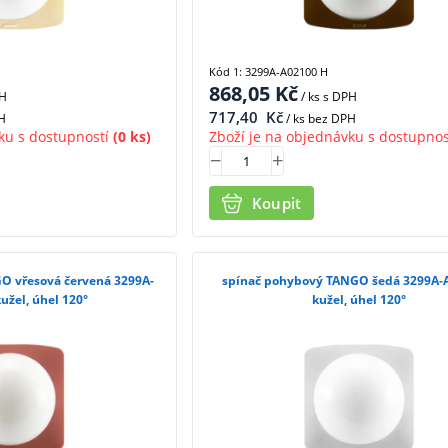
Kód 1: 3299A-A02100 H
868,05
Kč
PH
/ ks
s DPH
717,40
Kč
H
/ ks bez DPH
ku s dostupností
(0 ks)
Zboží je na objednávku s dostupnos
Koupit
O vřesová červená 3299A-
spínač pohybový TANGO šedá 3299A-
užel, úhel 120°
kužel, úhel 120°