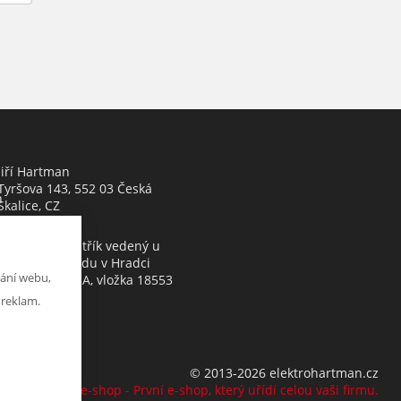
Jiří Hartman
Tyršova 143, 552 03 Česká
h
Skalice, CZ
Obchodní rejstřík vedený u
Krajského soudu v Hradci
ání webu,
Králové, oddíl A, vložka 18553
 reklam.
© 2013-2026 elektrohartman.cz
K2 e-shop - První e-shop, který uřídí celou vaši firmu.