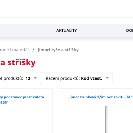
AKTUALITY
DOP
mnící materiál
Jímací tyče a stříšky
 a stříšky
et produktů
:
12
Řazení produktů
:
Kód vzest.
ý podstavec plast kulatá
jímač trubkový 1,5m bez závitu, Al 
03091