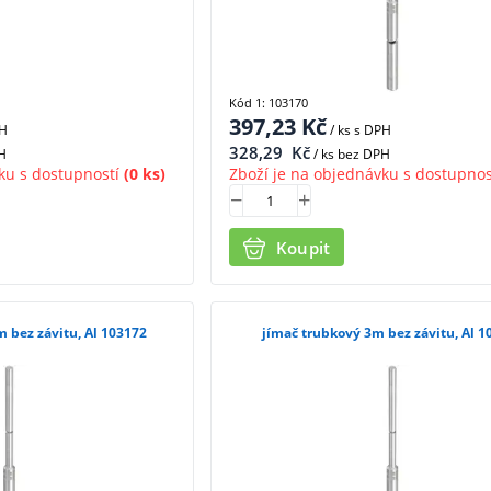
Kód 1: 103170
397,23
Kč
PH
/ ks
s DPH
328,29
Kč
H
/ ks bez DPH
ku s dostupností
(0 ks)
Zboží je na objednávku s dostupnos
Koupit
m bez závitu, Al 103172
jímač trubkový 3m bez závitu, Al 1