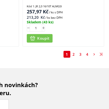
Kód 1: JR 2,0 16/10T ALMGSI
257,97
Kč
/ ks
s DPH
213,20
Kč
/ ks bez DPH
Skladem
(43 ks)
Koupit
1
2
3
4
ch novinkách?
eru.