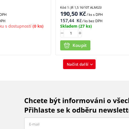
Kód 1: JR 1,5 16/10T ALMGSI
190,50
Kč
 DPH
/ ks
s DPH
157,44
Kč
 DPH
/ ks bez DPH
ku s dostupností
(0 ks)
Skladem
(27 ks)
Koupit
Načíst další
Chcete být informováni o vše
Přihlaste se k odběru newslett