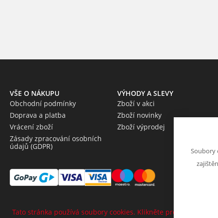
VŠE O NÁKUPU
VÝHODY A SLEVY
Obchodní podmínky
Zboží v akci
Doprava a platba
Zboží novinky
Vrácení zboží
Zboží výprodej
Zásady zpracování osobních
údajů (GDPR)
Soubory 
zajiště
Tato stránka používá soubory cookies. Klikněte pro více informa