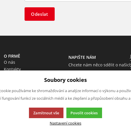
Odeslat
O FIRMĚ
NAPIŠTE NÁM
O nás
Chcete nám něco sdělit o našic
Kontakty
produktech nebo e-shopu?
Soubory cookies
Neváhejte napsat.
Chci napsat zprávu
cookie používáme ke shromažďování a analýze informací o výkonu a použív
ní fungování funkcí ze sociálních médií a ke zlepšení a přizpůsobení obsahu a
Zamítnout vše
Povolit cookies
Nastavení cookies
cí.