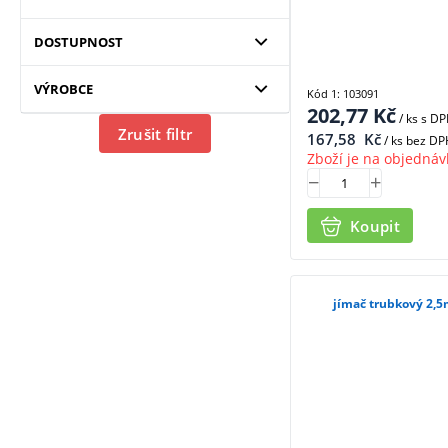
DOSTUPNOST
VÝROBCE
Kód 1: 103091
202,77
Kč
/ ks
s D
Zrušit filtr
167,58
Kč
/ ks bez DP
Zboží je na objednáv
Koupit
jímač trubkový 2,5