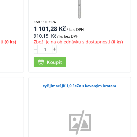
Kód 1: 103174
1 101,28
Kč
/ ks
s DPH
910,15
Kč
/ ks bez DPH
tí
(0 ks)
Zboží je na objednávku s dostupností
(0 ks)
Koupit
tyč jímací JK 1,0 FeZn s kovaným hrotem