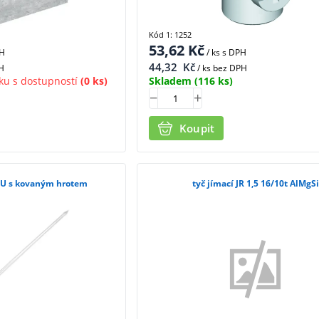
Kód 1: 1252
53,62
Kč
PH
/ ks
s DPH
44,32
Kč
H
/ ks bez DPH
ku s dostupností
(0 ks)
Skladem
(116 ks)
Koupit
5 CU s kovaným hrotem
tyč jímací JR 1,5 16/10t AlMgSi