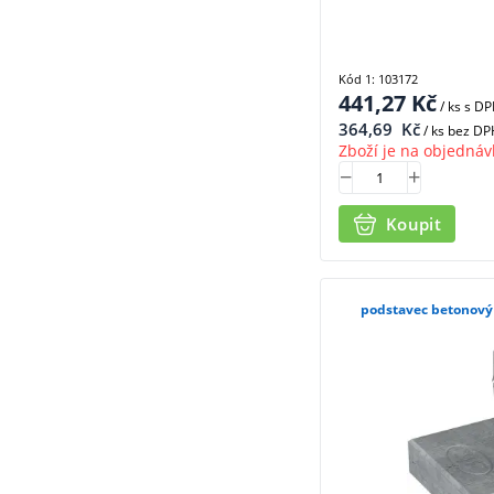
Kód 1: 103172
441,27
Kč
/ ks
s D
364,69
Kč
/ ks bez DP
Zboží je na objednáv
Koupit
podstavec betonový