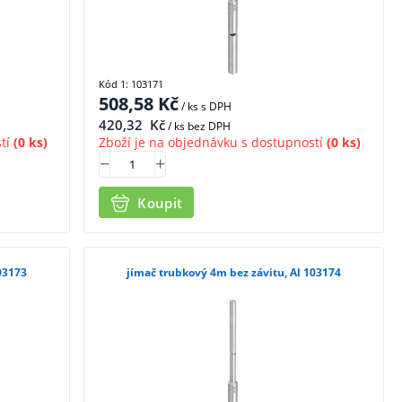
Kód 1: 103171
508,58
Kč
/ ks
s DPH
420,32
Kč
/ ks bez DPH
tí
(0 ks)
Zboží je na objednávku s dostupností
(0 ks)
Koupit
03173
jímač trubkový 4m bez závitu, Al 103174