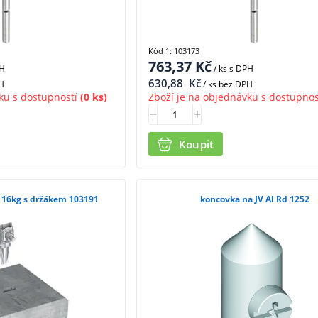
Kód 1: 103173
763,37
Kč
PH
/ ks
s DPH
630,88
Kč
H
/ ks bez DPH
ku s dostupností
(0 ks)
Zboží je na objednávku s dostupnos
Koupit
 16kg s držákem 103191
koncovka na JV Al Rd 1252