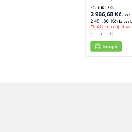
Kód 1: JK 1,5 CU
2 966,68
Kč
/ ks
s
2 451,80
Kč
/ ks bez
Zboží je na objednáv
Koupit