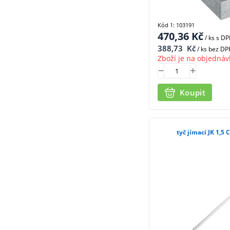
Kód 1: 103191
470,36
Kč
/ ks
s D
388,73
Kč
/ ks bez DP
Zboží je na objednáv
Koupit
tyč jímací JK 1,