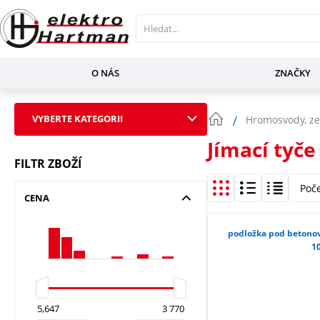
O NÁS
ZNAČKY
VYBERTE KATEGORII
Hromosvody, ze
Jímací tyče
FILTR ZBOŽÍ
Poč
CENA
podložka pod betonov
1