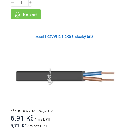
Koupit
kabel H03VVH2-F 2X0,5 plochý bílá
Kód 1: H03VVH2-F 2X0,5 BÍLÁ
6,91
Kč
/ m
s DPH
5,71
Kč
/ m bez DPH