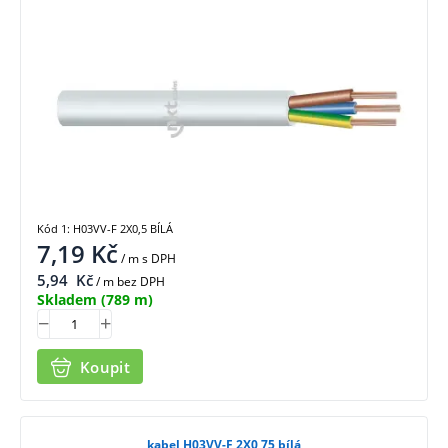
Kód 1: H03VV-F 2X0,5 BÍLÁ
7,19
Kč
/ m
s DPH
5,94
Kč
/ m bez DPH
Skladem
(789 m)
Koupit
kabel H03VV-F 2X0,75 bílá