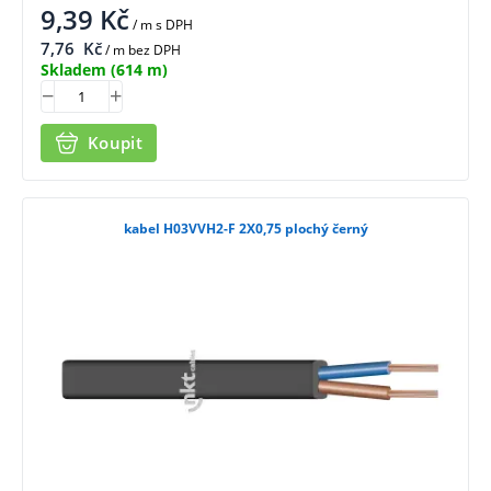
9,39
Kč
/ m
s DPH
7,76
Kč
/ m bez DPH
Skladem
(614 m)
Koupit
kabel H03VVH2-F 2X0,75 plochý černý