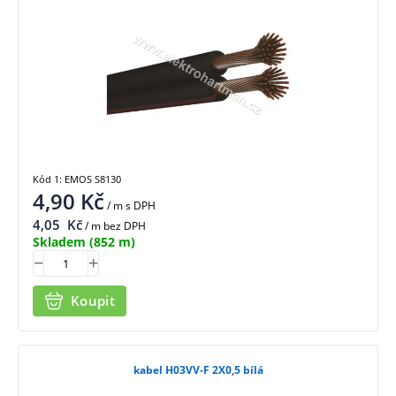
Kód 1: EMOS S8130
4,90
Kč
/ m
s DPH
4,05
Kč
/ m bez DPH
Skladem
(852 m)
Koupit
kabel H03VV-F 2X0,5 bílá