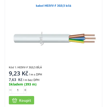
kabel H03VV-F 3G0,5 bílá
Kód 1: H03VV-F 3G0,5 BÍLÁ
9,23
Kč
/ m
s DPH
7,63
Kč
/ m bez DPH
Skladem
(393 m)
Koupit