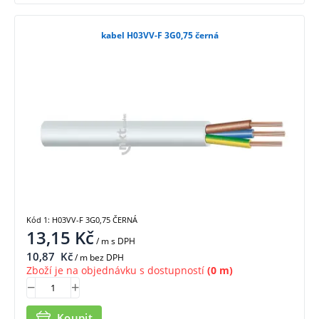
kabel H03VV-F 3G0,75 černá
Kód 1: H03VV-F 3G0,75 ČERNÁ
13,15
Kč
/ m
s DPH
10,87
Kč
/ m bez DPH
Zboží je na objednávku s dostupností
(0 m)
Koupit