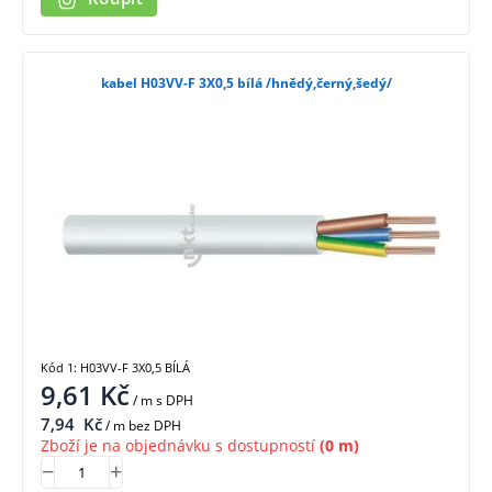
kabel H03VV-F 3X0,5 bílá /hnědý,černý,šedý/
Kód 1: H03VV-F 3X0,5 BÍLÁ
9,61
Kč
/ m
s DPH
7,94
Kč
/ m bez DPH
Zboží je na objednávku s dostupností
(0 m)