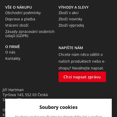
VŠE O NÁKUPU
VÝHODY A SLEVY
Obchodní podmínky
Zboží v akci
Doprava a platba
Zboží novinky
Vrácení zboží
Zboží výprodej
Zásady zpracování osobních
údajů (GDPR)
O FIRMĚ
NAPIŠTE NÁM
O nás
Chcete nám něco sdělit o
Kontakty
našich produktech nebo e-
shopu? Neváhejte napsat.
Chci napsat zprávu
Jiří Hartman
Tyršova 143, 552 03 Česká
Skalice, CZ
Soubory cookies
Obchodní rejstřík vedený u
Krajského soudu v Hradci
Soubory cookie používáme ke shromažďování a analýze