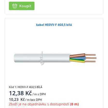
Koupit
kabel H03VV-F 4G0,5 bílá
Kód 1: H03VV-F 4G0,5 BÍLÁ
12,38
Kč
/ m
s DPH
10,23
Kč
/ m bez DPH
Zboží je na objednávku s dostupností
(0 m)