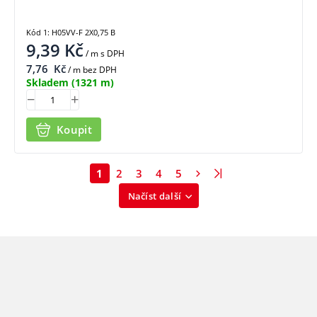
Kód 1: H05VV-F 2X0,75 B
9,39
Kč
/ m
s DPH
7,76
Kč
/ m bez DPH
Skladem
(1321 m)
Koupit
1
2
3
4
5
Načíst další