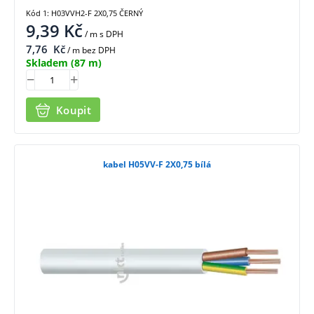
Kód 1: H03VVH2-F 2X0,75 ČERNÝ
9,39
Kč
/ m
s DPH
7,76
Kč
/ m bez DPH
Skladem
(87 m)
Koupit
kabel H05VV-F 2X0,75 bílá