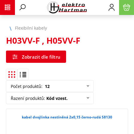
Flexibilní kabely
H03VV-F , H05VV-F
Zobrazit dle filtru
Počet produktů
:
12
Řazení produktů
:
Kód vzest.
kabel dvojlinka nestíněná 2x0,15 černo-rudá S8130