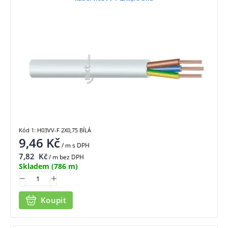
Kód 1: H03VV-F 2X0,75 BÍLÁ
9,46
Kč
/ m
s DPH
7,82
Kč
/ m bez DPH
Skladem
(786 m)
Koupit