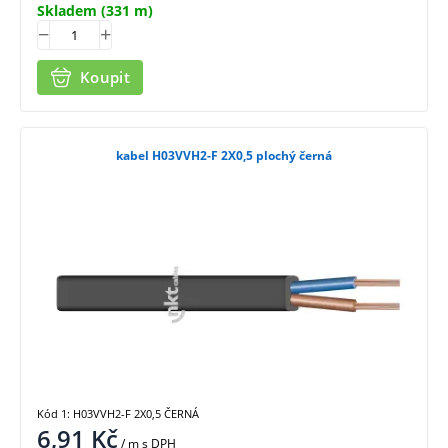
Skladem
(331 m)
Koupit
kabel H03VVH2-F 2X0,5 plochý černá
Kód 1: H03VVH2-F 2X0,5 ČERNÁ
6,91
Kč
/ m
s DPH