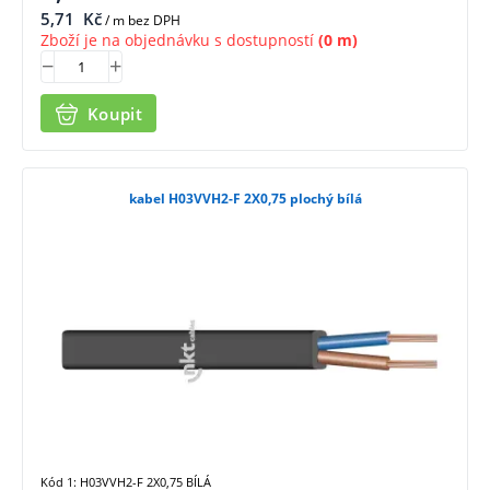
5,71
Kč
/ m bez DPH
Zboží je na objednávku s dostupností
(0 m)
Koupit
kabel H03VVH2-F 2X0,75 plochý bílá
Kód 1: H03VVH2-F 2X0,75 BÍLÁ