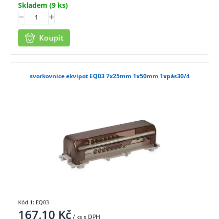
Skladem
(9 ks)
Koupit
svorkovnice ekvipot EQ03 7x25mm 1x50mm 1xpás30/4
Kód 1: EQ03
167,10
Kč
/ ks
s DPH