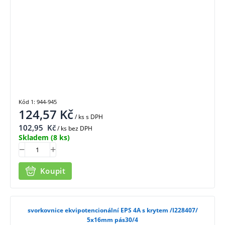
Kód 1: 944-945
124,57
Kč
/ ks
s DPH
102,95
Kč
/ ks bez DPH
Skladem
(8 ks)
Koupit
svorkovnice ekvipotencionální EPS 4A s krytem /I228407/
5x16mm pás30/4