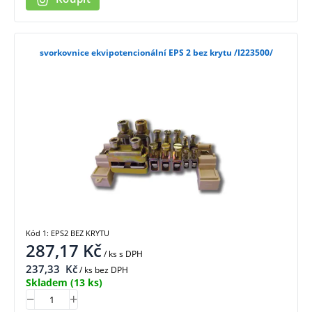
svorkovnice ekvipotencionální EPS 2 bez krytu /I223500/
Kód 1: EPS2 BEZ KRYTU
287,17
Kč
/ ks
s DPH
237,33
Kč
/ ks bez DPH
Skladem
(13 ks)