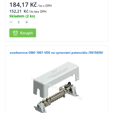
184,17
Kč
/ ks
s DPH
152,21
Kč
/ ks bez DPH
Skladem
(2 ks)
Koupit
svorkovnice OBO 1801 VDE na vyrovnání potenciálu /5015650/