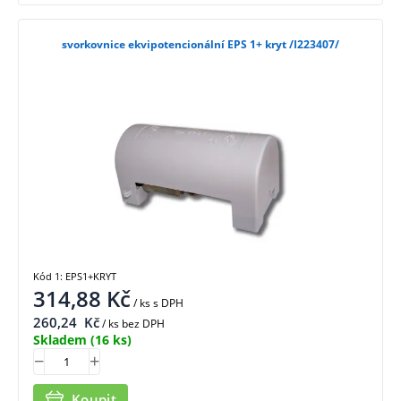
svorkovnice ekvipotencionální EPS 1+ kryt /I223407/
Kód 1: EPS1+KRYT
314,88
Kč
/ ks
s DPH
260,24
Kč
/ ks bez DPH
Skladem
(16 ks)
Koupit