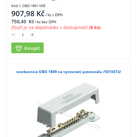
Kód 1: OBO 1801 VDE
907,98
Kč
/ ks
s DPH
750,40
Kč
/ ks bez DPH
Zboží je na objednávku s dostupností
(0 ks)
Koupit
svorkovnice OBO 1809 na vyrovnání potenciálu /5015073/