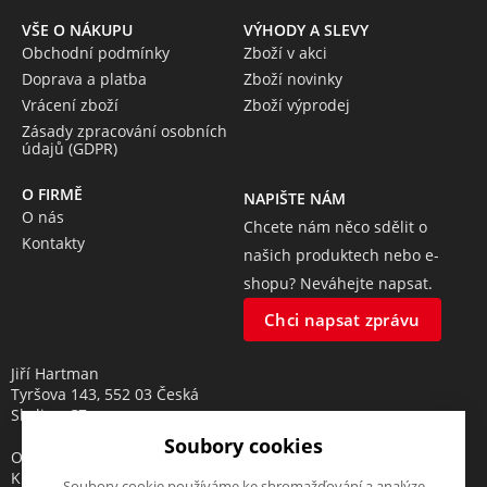
VŠE O NÁKUPU
VÝHODY A SLEVY
Obchodní podmínky
Zboží v akci
Doprava a platba
Zboží novinky
Vrácení zboží
Zboží výprodej
Zásady zpracování osobních
údajů (GDPR)
O FIRMĚ
NAPIŠTE NÁM
O nás
Chcete nám něco sdělit o
Kontakty
našich produktech nebo e-
shopu? Neváhejte napsat.
Chci napsat zprávu
Jiří Hartman
Tyršova 143, 552 03 Česká
Skalice, CZ
Soubory cookies
Obchodní rejstřík vedený u
Krajského soudu v Hradci
Soubory cookie používáme ke shromažďování a analýze