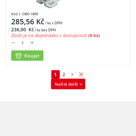
Kód 1: OBO 1809
285,56
Kč
/ ks
s DPH
236,00
Kč
/ ks bez DPH
Zboží je na objednávku s dostupností
(0 ks)
Koupit
1
2
Načíst další