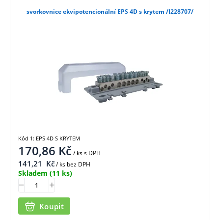
svorkovnice ekvipotencionální EPS 4D s krytem /I228707/
Kód 1: EPS 4D S KRYTEM
170,86
Kč
/ ks
s DPH
141,21
Kč
/ ks bez DPH
Skladem
(11 ks)
Koupit