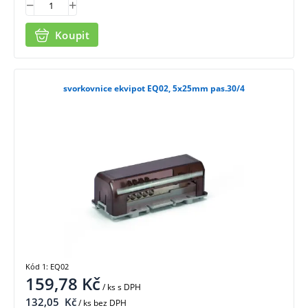
Koupit
svorkovnice ekvipot EQ02, 5x25mm pas.30/4
Kód 1: EQ02
159,78
Kč
/ ks
s DPH
132,05
Kč
/ ks bez DPH