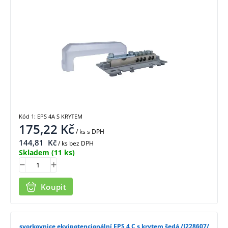
Kód 1: EPS 4A S KRYTEM
175,22
Kč
/ ks
s DPH
144,81
Kč
/ ks bez DPH
Skladem
(11 ks)
Koupit
svorkovnice ekvipotencionální EPS 4 C s krytem šedá /I228607/