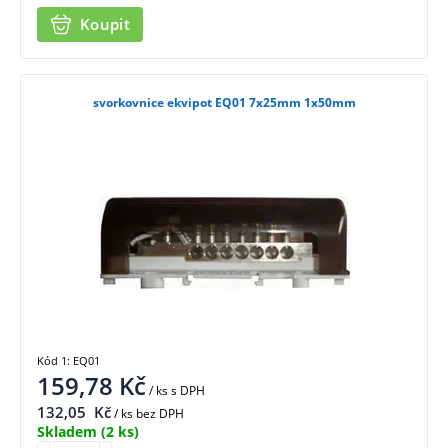
Koupit
svorkovnice ekvipot EQ01 7x25mm 1x50mm
Kód 1: EQ01
159,78
Kč
/ ks
s DPH
132,05
Kč
/ ks bez DPH
Skladem
(2 ks)