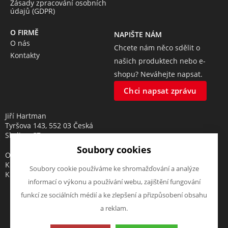
Zásady zpracování osobních
údajů (GDPR)
O FIRMĚ
NAPIŠTE NÁM
O nás
Chcete nám něco sdělit o
Kontakty
našich produktech nebo e-
shopu? Neváhejte napsat.
Chci napsat zprávu
Jiří Hartman
Tyršova 143, 552 03 Česká
Skalice, CZ
Soubory cookies
Obchodní rejstřík vedený u
Krajského soudu v Hradci
Soubory cookie používáme ke shromažďování a analýze
Králové, oddíl A, vložka 18553
informací o výkonu a používání webu, zajištění fungování
funkcí ze sociálních médií a ke zlepšení a přizpůsobení obsahu
a reklam.
Tato stránka používá soubory cookies. Klikněte pro více