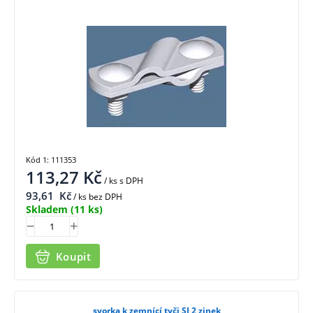
Kód 1: 111353
113,27
Kč
/ ks
s DPH
93,61
Kč
/ ks bez DPH
Skladem
(11 ks)
Koupit
svorka k zemnící tyči SJ 2 zinek