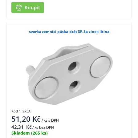
Koupit
svorka zemnící páska-drát SR 3a zinek litina
Kód 1: SR3A
51,20
Kč
/ ks
s DPH
42,31
Kč
/ ks bez DPH
Skladem
(265 ks)