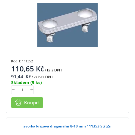
Kód 1: 111352
110,65
Kč
/ ks
s DPH
91,44
Kč
/ ks bez DPH
Skladem
(9 ks)
Koupit
svorka křížová diagonální 8-10 mm 111353 St/tZn