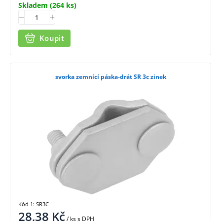
Skladem
(264 ks)
Koupit
svorka zemnící páska-drát SR 3c zinek
Kód 1: SR3C
28,38
Kč
/ ks
s DPH