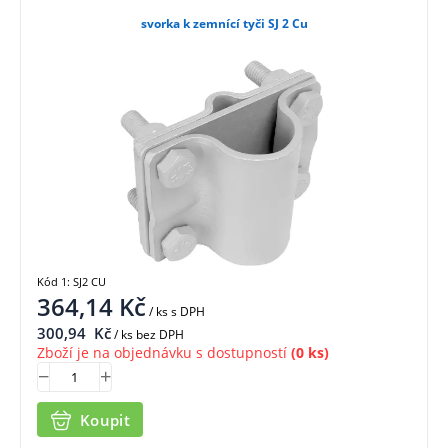
svorka k zemnící tyči SJ 2 Cu
Kód 1: SJ2 CU
364,14
Kč
/ ks
s DPH
300,94
Kč
/ ks bez DPH
Zboží je na objednávku s dostupností
(0 ks)
Koupit