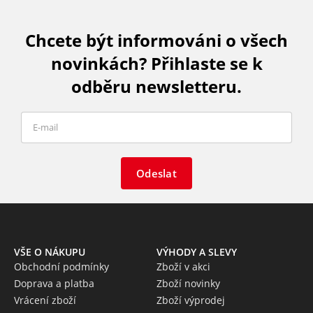
Chcete být informováni o všech
novinkách? Přihlaste se k
odběru newsletteru.
Odeslat
VŠE O NÁKUPU
VÝHODY A SLEVY
Obchodní podmínky
Zboží v akci
Doprava a platba
Zboží novinky
Vrácení zboží
Zboží výprodej