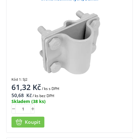
Kód 1: SJ2
61,32
Kč
/ ks
s DPH
50,68
Kč
/ ks bez DPH
Skladem
(38 ks)
Koupit