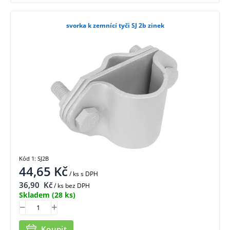
svorka k zemnící tyči SJ 2b zinek
Kód 1: SJ2B
44,65
Kč
/ ks
s DPH
36,90
Kč
/ ks bez DPH
Skladem
(28 ks)
Koupit