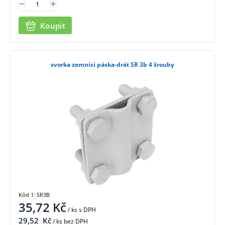
Koupit
svorka zemnící páska-drát SR 3b 4 šrouby
Kód 1: SR3B
35,72
Kč
/ ks
s DPH
29,52
Kč
/ ks bez DPH