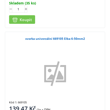
Skladem
(35 ks)
Koupit
svorka univerzální 669105 Elba 6-50mm2
Kód 1: 669105
139,47
Kč
/ ks
s DPH