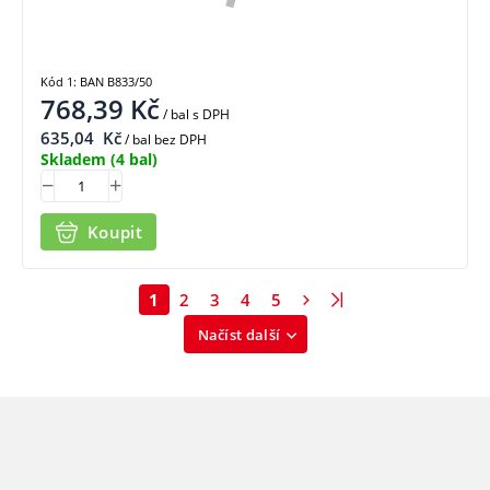
Kód 1: BAN B833/50
768,39
Kč
/ bal
s DPH
635,04
Kč
/ bal bez DPH
Skladem
(4 bal)
Koupit
1
2
3
4
5
Načíst další