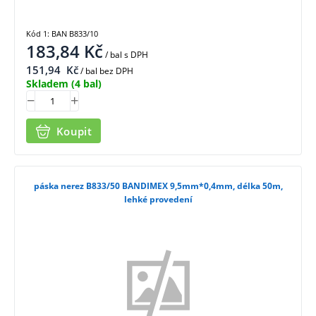
Kód 1: BAN B833/10
183,84
Kč
/ bal
s DPH
151,94
Kč
/ bal bez DPH
Skladem
(4 bal)
Koupit
páska nerez B833/50 BANDIMEX 9,5mm*0,4mm, délka 50m,
lehké provedení