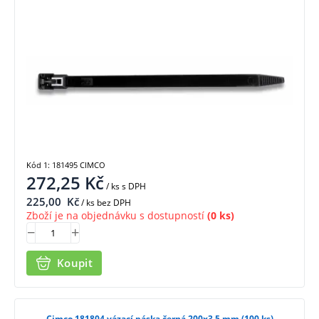
Kód 1: 181495 CIMCO
272,25
Kč
/ ks
s DPH
225,00
Kč
/ ks bez DPH
Zboží je na objednávku s dostupností
(0 ks)
Koupit
Cimco 181804 vázací páska černá 200x3.5 mm (100 ks)