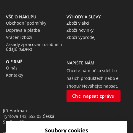
VŠE O NÁKUPU
VÝHODY A SLEVY
Obchodní podmínky
Zboží v akci
Doprava a platba
Zboží novinky
Vrácení zboží
Zboží výprodej
Zásady zpracování osobních
údajů (GDPR)
O FIRMĚ
NAPIŠTE NÁM
O nás
Chcete nám něco sdělit o
Kontakty
našich produktech nebo e-
shopu? Neváhejte napsat.
Chci napsat zprávu
Jiří Hartman
Tyršova 143, 552 03 Česká
Skalice, CZ
Soubory cookies