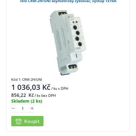
relé CRM-2H/UNI asymetrický cyklovač, výstup 1x16A
Kód 1: CRM-2H/UNI
1 036,03
Kč
/ ks
s DPH
856,22
Kč
/ ks bez DPH
Skladem
(2 ks)
Koupit