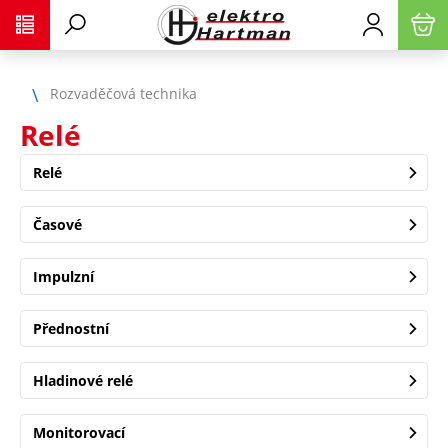
Rozvaděčová technika
Relé
Relé
Časové
Impulzní
Přednostní
Hladinové relé
Monitorovací