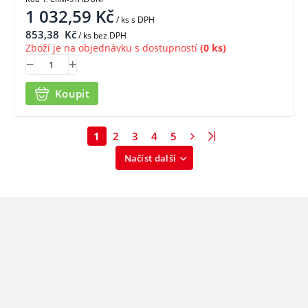
1 032,59
Kč
/ ks
s DPH
853,38
Kč
/ ks bez DPH
Zboží je na objednávku s dostupností
(0 ks)
Koupit
1
2
3
4
5
Načíst další