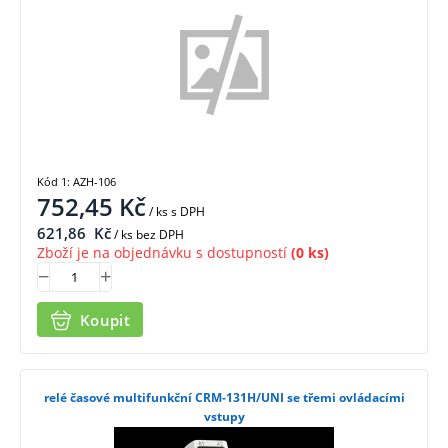
Kód 1: AZH-106
752,45
Kč
/ ks
s DPH
621,86
Kč
/ ks bez DPH
Zboží je na objednávku s dostupností
(0 ks)
Koupit
relé časové multifunkční CRM-131H/UNI se třemi ovládacími
vstupy