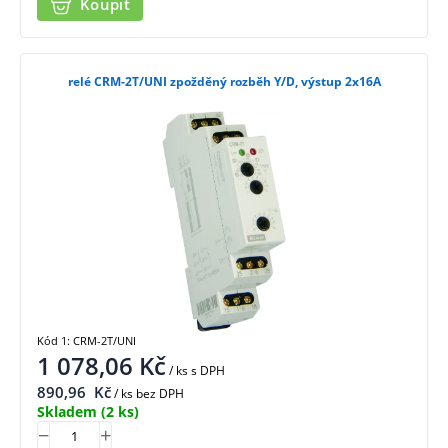
Koupit
relé CRM-2T/UNI zpožděný rozběh Y/D, výstup 2x16A
Kód 1: CRM-2T/UNI
1 078,06
Kč
/ ks
s DPH
890,96
Kč
/ ks bez DPH
Skladem
(2 ks)