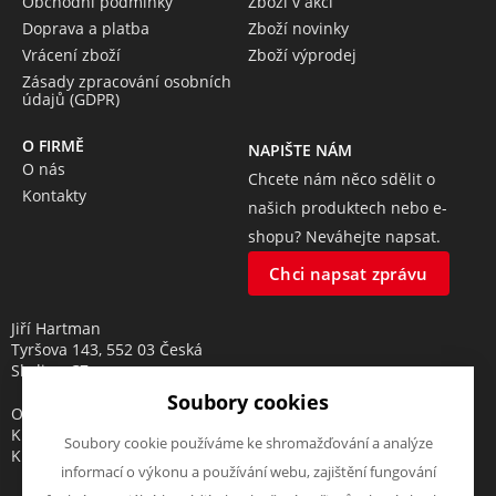
Obchodní podmínky
Zboží v akci
Doprava a platba
Zboží novinky
Vrácení zboží
Zboží výprodej
Zásady zpracování osobních
údajů (GDPR)
O FIRMĚ
NAPIŠTE NÁM
O nás
Chcete nám něco sdělit o
Kontakty
našich produktech nebo e-
shopu? Neváhejte napsat.
Chci napsat zprávu
Jiří Hartman
Tyršova 143, 552 03 Česká
Skalice, CZ
Soubory cookies
Obchodní rejstřík vedený u
Krajského soudu v Hradci
Soubory cookie používáme ke shromažďování a analýze
Králové, oddíl A, vložka 18553
informací o výkonu a používání webu, zajištění fungování