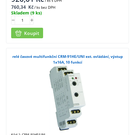
/ ks
s DPH
760,34
Kč
/ ks bez DPH
Skladem
(9 ks)
Koupit
relé časové multifunkční CRM-91HE/UNI ext. ovládání, výstup
1x16A, 10 funkcí
Kód 1: CRM-91HE/UNI