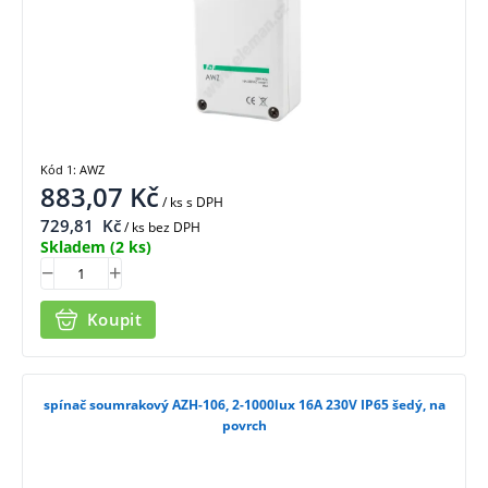
Kód 1: AWZ
883,07
Kč
/ ks
s DPH
729,81
Kč
/ ks bez DPH
Skladem
(2 ks)
Koupit
spínač soumrakový AZH-106, 2-1000lux 16A 230V IP65 šedý, na
povrch