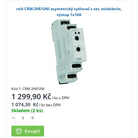
relé CRM-2HE/UNI asymetrický cyklovač s ext. ovládáním,
výstup 1x16A
Kód 1: CRM-2HE/UNI
1 299,90
Kč
/ ks
s DPH
1 074,30
Kč
/ ks bez DPH
Skladem
(2 ks)
Koupit