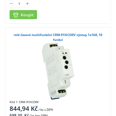
Koupit
relé časové multifunkční CRM-91H/230V výstup 1x16A, 10
funkcí
Kód 1: CRM-91H/230V
844,94
Kč
/ ks
s DPH
698,30
Kč
/ ks bez DPH