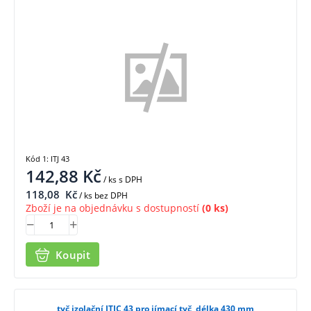
Kód 1: ITJ 43
142,88
Kč
/ ks
s DPH
118,08
Kč
/ ks bez DPH
Zboží je na objednávku s dostupností
(0 ks)
Koupit
tyč izolační ITJC 43 pro jímací tyč, délka 430 mm