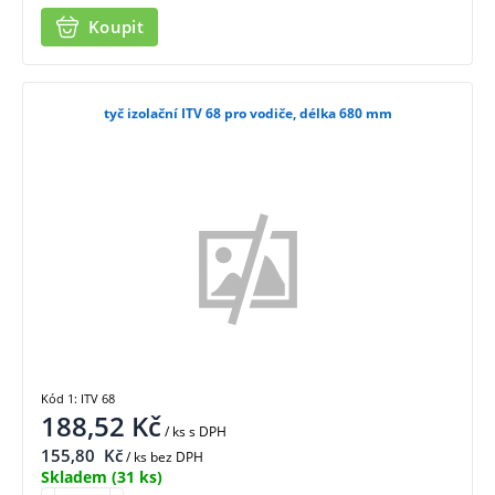
Koupit
tyč izolační ITV 68 pro vodiče, délka 680 mm
Kód 1: ITV 68
188,52
Kč
/ ks
s DPH
155,80
Kč
/ ks bez DPH
Skladem
(31 ks)