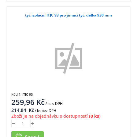
tyč izolační ITJC 93 pro jímací tyč, délka 930 mm
Kód 1: ITJC 93
259,96
Kč
/ ks
s DPH
214,84
Kč
/ ks bez DPH
Zboží je na objednávku s dostupností
(0 ks)
Koupit