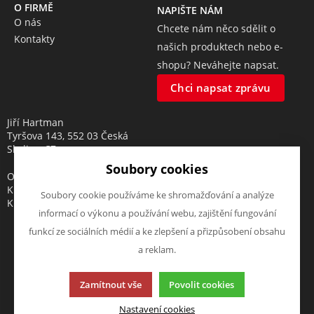
O FIRMĚ
NAPIŠTE NÁM
O nás
Chcete nám něco sdělit o
Kontakty
našich produktech nebo e-
shopu? Neváhejte napsat.
Chci napsat zprávu
Jiří Hartman
Tyršova 143, 552 03 Česká
Skalice, CZ
Soubory cookies
Obchodní rejstřík vedený u
Krajského soudu v Hradci
Soubory cookie používáme ke shromažďování a analýze
Králové, oddíl A, vložka 18553
informací o výkonu a používání webu, zajištění fungování
funkcí ze sociálních médií a ke zlepšení a přizpůsobení obsahu
a reklam.
Tato stránka používá soubory cookies. Klikněte pro více
Zamítnout vše
Povolit cookies
informací.
© 2013-2026 elektrohartman.cz
Nastavení cookies