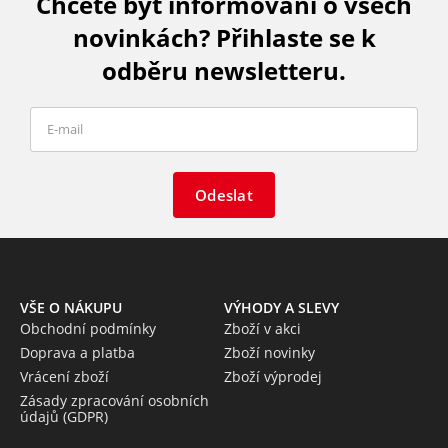
Chcete být informováni o všech
novinkách? Přihlaste se k
odběru newsletteru.
Odeslat
VŠE O NÁKUPU
VÝHODY A SLEVY
Obchodní podmínky
Zboží v akci
Doprava a platba
Zboží novinky
Vrácení zboží
Zboží výprodej
Zásady zpracování osobních
údajů (GDPR)