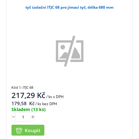
tyč izolační ITJC 68 pro jímací tyč, délka 680 mm
Kód 1: ITJC 68
217,29
Kč
/ ks
s DPH
179,58
Kč
/ ks bez DPH
Skladem
(13 ks)
Koupit