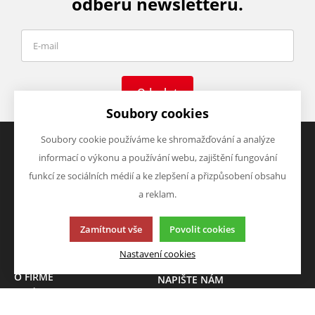
odběru newsletteru.
Odeslat
Soubory cookies
Soubory cookie používáme ke shromažďování a analýze
informací o výkonu a používání webu, zajištění fungování
VŠE O NÁKUPU
VÝHODY A SLEVY
funkcí ze sociálních médií a ke zlepšení a přizpůsobení obsahu
Obchodní podmínky
Zboží v akci
a reklam.
Doprava a platba
Zboží novinky
Vrácení zboží
Zboží výprodej
Zamítnout vše
Povolit cookies
Zásady zpracování osobních
údajů (GDPR)
Nastavení cookies
O FIRMĚ
NAPIŠTE NÁM
O nás
Chcete nám něco sdělit o
Kontakty