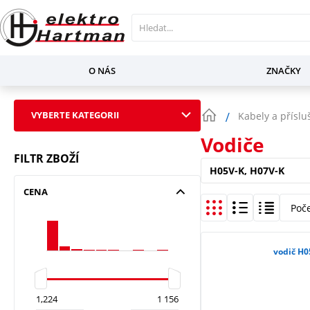
O NÁS
ZNAČKY
VYBERTE KATEGORII
Kabely a příslu
Vodiče
FILTR ZBOŽÍ
H05V-K, H07V-K
CENA
Poč
vodič H0