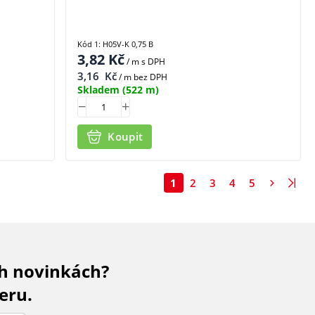
Kód 1: H05V-K 0,75 B
3,82
Kč
/ m
s DPH
3,16
Kč
/ m bez DPH
Skladem
(522 m)
Koupit
1
2
3
4
5
ch novinkách?
eru.