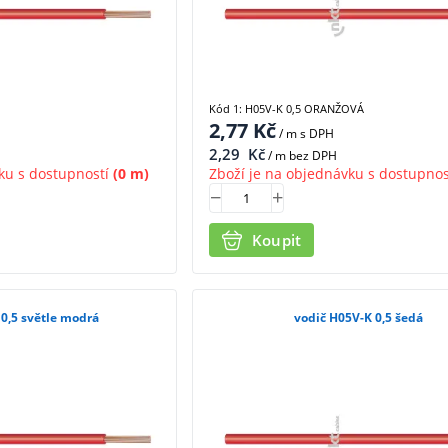
Kód 1: H05V-K 0,5 ORANŽOVÁ
2,77
Kč
/ m
s DPH
2,29
Kč
/ m bez DPH
ku s dostupností
(0 m)
Zboží je na objednávku s dostupnos
Koupit
 0,5 světle modrá
vodič H05V-K 0,5 šedá