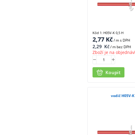
Kód 1: H05V-K 0,5 H
2,77
Kč
/ m
s DPH
2,29
Kč
/ m bez DPH
Zboží je na objednáv
Koupit
vodič H05V-K