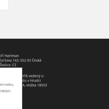
Jiří Hartman
Tyršova 143, 552 03 Česká
h
Skalice, CZ
Obchodní rejstřík vedený u
Krajského soudu v Hradci
ání webu,
Králové, oddíl A, vložka 18553
 reklam.