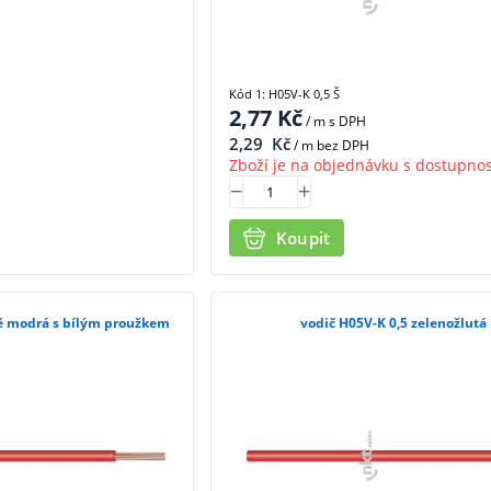
Kód 1: H05V-K 0,5 Š
2,77
Kč
/ m
s DPH
2,29
Kč
/ m bez DPH
Zboží je na objednávku s dostupnos
Koupit
ě modrá s bílým proužkem
vodič H05V-K 0,5 zelenožlutá