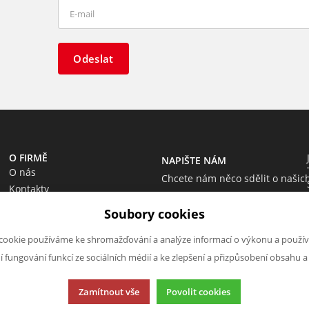
Odeslat
O FIRMĚ
NAPIŠTE NÁM
O nás
Chcete nám něco sdělit o našic
Kontakty
produktech nebo e-shopu?
Soubory cookies
Neváhejte napsat.
Chci napsat zprávu
cookie používáme ke shromažďování a analýze informací o výkonu a použív
ní fungování funkcí ze sociálních médií a ke zlepšení a přizpůsobení obsahu a
Zamítnout vše
Povolit cookies