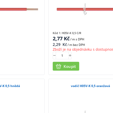
Kód 1: H05V-K 0,5 C/R
2,77
Kč
/ m
s DPH
2,29
Kč
/ m bez DPH
Zboží je na objednávku s dostupnos
Koupit
V-K 0,5 hnědá
vodič H05V-K 0,5 oranžová