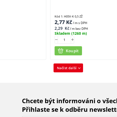
Kód 1: H05V-K 0,5 ZŽ
2,77
Kč
/ m
s DPH
2,29
Kč
/ m bez DPH
Skladem
(1260 m)
Koupit
Načíst další
Chcete být informováni o vše
Přihlaste se k odběru newslett