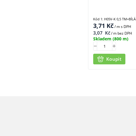
Kód 1: H05V-K 0,5 TM+BÍLÁ
3,71
Kč
/ m
s DPH
3,07
Kč
/ m bez DPH
Skladem
(800 m)
Koupit