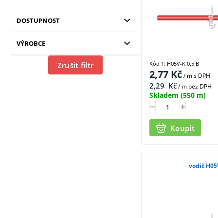
DOSTUPNOST
VÝROBCE
Kód 1: H05V-K 0,5 B
Zrušit filtr
2,77
Kč
/ m
s DPH
2,29
Kč
/ m bez DPH
Skladem
(550 m)
Koupit
vodič H05