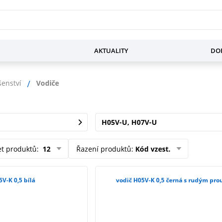
AKTUALITY
DOP
šenství
Vodiče
H05V-U, H07V-U
et produktů
:
12
Řazení produktů
:
Kód vzest.
5V-K 0,5 bílá
vodič H05V-K 0,5 černá s rudým pr