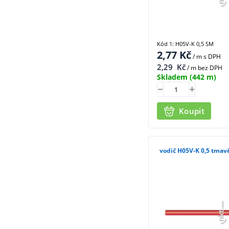
Kód 1: H05V-K 0,5 SM
2,77
Kč
/ m
s DPH
2,29
Kč
/ m bez DPH
Skladem
(442 m)
Koupit
vodič H05V-K 0,5 tmav