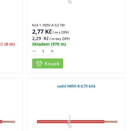
Kód 1: H05V-K 0,5 TM
2,77
Kč
/ m
s DPH
2,29
Kč
/ m bez DPH
tí
(0 m)
Skladem
(970 m)
Koupit
vodič H05V-K 0,75 bílá