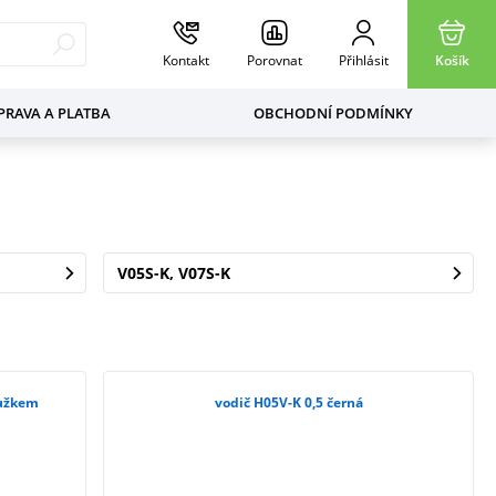
Kontakt
Porovnat
Přihlásit
Košík
RAVA A PLATBA
OBCHODNÍ PODMÍNKY
V05S-K, V07S-K
oužkem
vodič H05V-K 0,5 černá