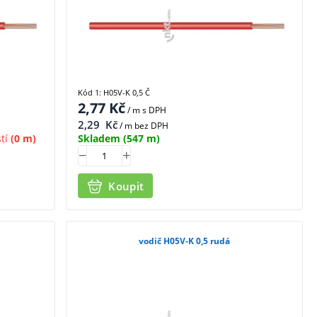
Kód 1: H05V-K 0,5 Č
2,77
Kč
/ m
s DPH
2,29
Kč
/ m bez DPH
tí
(0 m)
Skladem
(547 m)
Koupit
vodič H05V-K 0,5 rudá