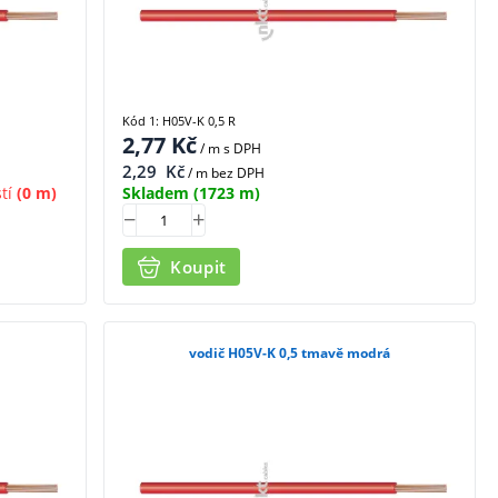
Kód 1: H05V-K 0,5 R
2,77
Kč
/ m
s DPH
2,29
Kč
/ m bez DPH
tí
(0 m)
Skladem
(1723 m)
Koupit
vodič H05V-K 0,5 tmavě modrá