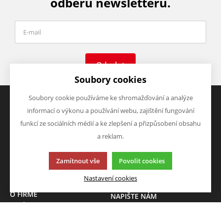
odběru newsletteru.
Odeslat
Soubory cookies
Soubory cookie používáme ke shromažďování a analýze
informací o výkonu a používání webu, zajištění fungování
VŠE O NÁKUPU
VÝHODY A SLEVY
funkcí ze sociálních médií a ke zlepšení a přizpůsobení obsahu
Obchodní podmínky
Zboží v akci
a reklam.
Doprava a platba
Zboží novinky
Vrácení zboží
Zboží výprodej
Zamítnout vše
Povolit cookies
Zásady zpracování osobních
údajů (GDPR)
Nastavení cookies
O FIRMĚ
NAPIŠTE NÁM
O nás
Chcete nám něco sdělit o
Kontakty