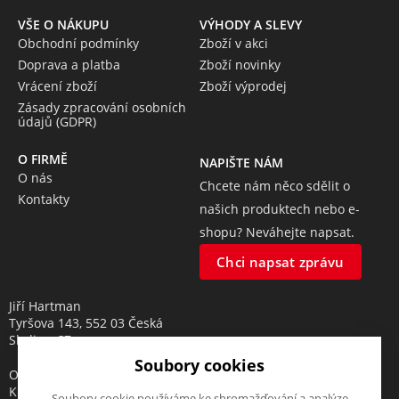
VŠE O NÁKUPU
VÝHODY A SLEVY
Obchodní podmínky
Zboží v akci
Doprava a platba
Zboží novinky
Vrácení zboží
Zboží výprodej
Zásady zpracování osobních
údajů (GDPR)
O FIRMĚ
NAPIŠTE NÁM
O nás
Chcete nám něco sdělit o
Kontakty
našich produktech nebo e-
shopu? Neváhejte napsat.
Chci napsat zprávu
Jiří Hartman
Tyršova 143, 552 03 Česká
Skalice, CZ
Soubory cookies
Obchodní rejstřík vedený u
Krajského soudu v Hradci
Soubory cookie používáme ke shromažďování a analýze