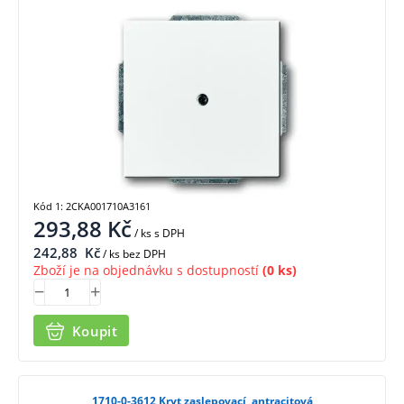
Kód 1: 2CKA001710A3161
293,88
Kč
/ ks
s DPH
242,88
Kč
/ ks bez DPH
Zboží je na objednávku s dostupností
(0 ks)
Koupit
1710-0-3612 Kryt zaslepovací, antracitová