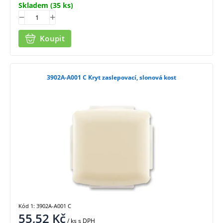
Skladem
(35 ks)
Koupit
3902A-A001 C Kryt zaslepovací, slonová kost
Kód 1: 3902A-A001 C
55,52
Kč
/ ks
s DPH