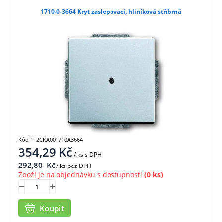
1710-0-3664 Kryt zaslepovací, hliníková stříbrná
Kód 1: 2CKA001710A3664
354,29
Kč
/ ks
s DPH
292,80
Kč
/ ks bez DPH
Zboží je na objednávku s dostupností
(0 ks)
Koupit