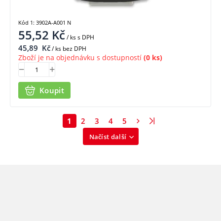
Kód 1: 3902A-A001 N
55,52
Kč
/ ks
s DPH
45,89
Kč
/ ks bez DPH
Zboží je na objednávku s dostupností
(0 ks)
Koupit
1
2
3
4
5
Načíst další