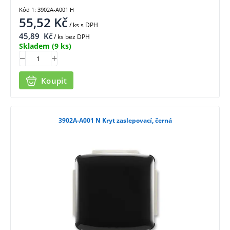
Kód 1: 3902A-A001 H
55,52
Kč
/ ks
s DPH
45,89
Kč
/ ks bez DPH
Skladem
(9 ks)
Koupit
3902A-A001 N Kryt zaslepovací, černá