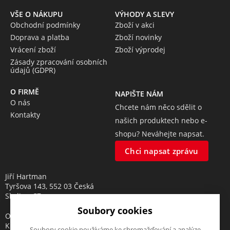
VŠE O NÁKUPU
VÝHODY A SLEVY
Obchodní podmínky
Zboží v akci
Doprava a platba
Zboží novinky
Vrácení zboží
Zboží výprodej
Zásady zpracování osobních
údajů (GDPR)
O FIRMĚ
NAPIŠTE NÁM
O nás
Chcete nám něco sdělit o
Kontakty
našich produktech nebo e-
shopu? Neváhejte napsat.
Chci napsat zprávu
Jiří Hartman
Tyršova 143, 552 03 Česká
Skalice, CZ
Soubory cookies
Obchodní rejstřík vedený u
Krajského soudu v Hradci
Soubory cookie používáme ke shromažďování a analýze