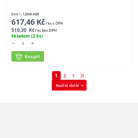
Kód 1: 12808 ABB
617,46
Kč
/ ks
s DPH
510,30
Kč
/ ks bez DPH
Skladem
(2 ks)
Koupit
1
2
Načíst další