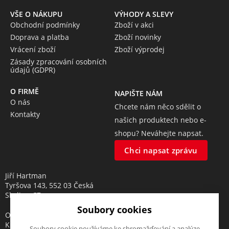
VŠE O NÁKUPU
VÝHODY A SLEVY
Obchodní podmínky
Zboží v akci
Doprava a platba
Zboží novinky
Vrácení zboží
Zboží výprodej
Zásady zpracování osobních
údajů (GDPR)
O FIRMĚ
NAPIŠTE NÁM
O nás
Chcete nám něco sdělit o
Kontakty
našich produktech nebo e-
shopu? Neváhejte napsat.
Chci napsat zprávu
Jiří Hartman
Tyršova 143, 552 03 Česká
Skalice, CZ
Soubory cookies
Obchodní rejstřík vedený u
Krajského soudu v Hradci
Soubory cookie používáme ke shromažďování a analýze