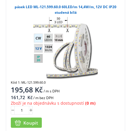
pásek LED ML-121.599.60.0 60LED/m 14,4W/m, 12V DC IP20
studená bílá
Kód 1: ML-121.599.60.0
195,68
Kč
/ m
s DPH
161,72
Kč
/ m bez DPH
Zboží je na objednávku s dostupností
(0 m)
Koupit