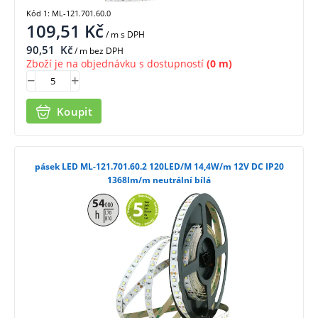
Kód 1: ML-121.701.60.0
109,51
Kč
/ m
s DPH
90,51
Kč
/ m bez DPH
Zboží je na objednávku s dostupností
(0 m)
Koupit
pásek LED ML-121.701.60.2 120LED/M 14,4W/m 12V DC IP20
1368lm/m neutrální bílá