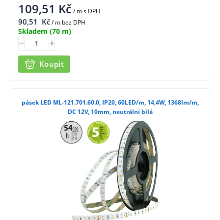
109,51
Kč
/ m
s DPH
90,51
Kč
/ m bez DPH
Skladem
(70 m)
Koupit
pásek LED ML-121.701.60.0, IP20, 60LED/m, 14,4W, 1368lm/m,
DC 12V, 10mm, neutrální bílá