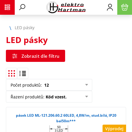
LED pásky
LED pásky
Zobrazit dle filtru
Počet produktů
:
12
Řazení produktů
:
Kód vzest.
pásek LED ML-121.206.60.2 60LED, 4,8W/m, stud.bílá, IP20
bal50m***
Výprodej