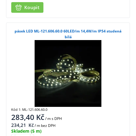
Koupit
pásek LED ML-121.606.60.0 60LED/m 14,4W/m IP54 studená
bílá
Kód 1: ML-121.606.60.0
283,40
Kč
/ m
s DPH
234,21
Kč
/ m bez DPH
Skladem
(5 m)