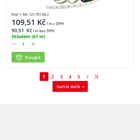
Kód 1: ML-121.701.60.2
109,51
Kč
/ m
s DPH
90,51
Kč
/ m bez DPH
Skladem
(61 m)
Koupit
1
2
3
4
5
Načíst další