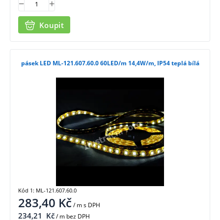
Koupit
pásek LED ML-121.607.60.0 60LED/m 14,4W/m, IP54 teplá bílá
Kód 1: ML-121.607.60.0
283,40
Kč
/ m
s DPH
234,21
Kč
/ m bez DPH