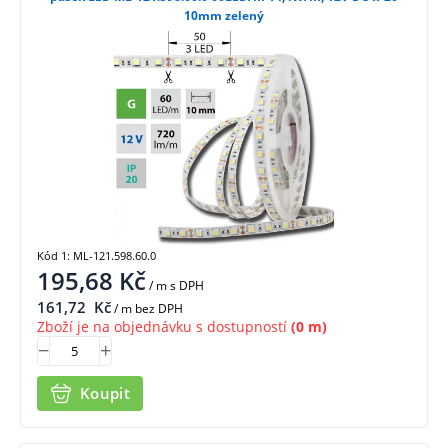
10mm zelený
Kód 1: ML-121.598.60.0
195,68
Kč
/ m
s DPH
161,72
Kč
/ m bez DPH
Zboží je na objednávku s dostupností
(0 m)
Koupit