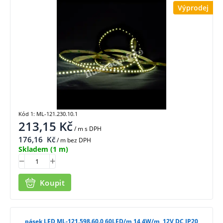
Výprodej
Kód 1: ML-121.230.10.1
213,15
Kč
/ m
s DPH
176,16
Kč
/ m bez DPH
Skladem
(1 m)
Koupit
pásek LED ML-121.598.60.0 60LED/m 14,4W/m, 12V DC IP20