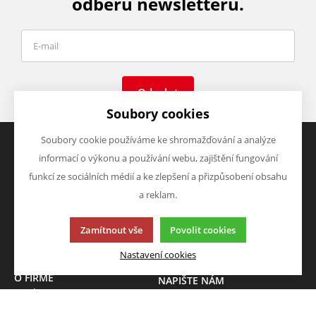
odběru newsletteru.
Odeslat
Soubory cookies
Soubory cookie používáme ke shromažďování a analýze
informací o výkonu a používání webu, zajištění fungování
VŠE O NÁKUPU
VÝHODY A SLEVY
funkcí ze sociálních médií a ke zlepšení a přizpůsobení obsahu
Obchodní podmínky
Zboží v akci
a reklam.
Doprava a platba
Zboží novinky
Vrácení zboží
Zboží výprodej
Zamítnout vše
Povolit cookies
Zásady zpracování osobních
údajů (GDPR)
Nastavení cookies
O FIRMĚ
NAPIŠTE NÁM
O nás
Chcete nám něco sdělit o
Kontakty