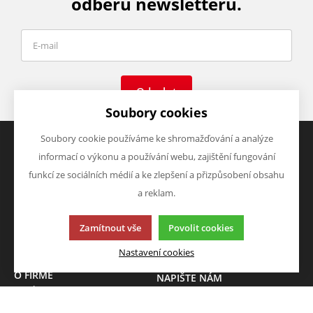
odběru newsletteru.
Odeslat
Soubory cookies
Soubory cookie používáme ke shromažďování a analýze
informací o výkonu a používání webu, zajištění fungování
VŠE O NÁKUPU
VÝHODY A SLEVY
funkcí ze sociálních médií a ke zlepšení a přizpůsobení obsahu
Obchodní podmínky
Zboží v akci
a reklam.
Doprava a platba
Zboží novinky
Vrácení zboží
Zboží výprodej
Zamítnout vše
Povolit cookies
Zásady zpracování osobních
údajů (GDPR)
Nastavení cookies
O FIRMĚ
NAPIŠTE NÁM
O nás
Chcete nám něco sdělit o
Kontakty