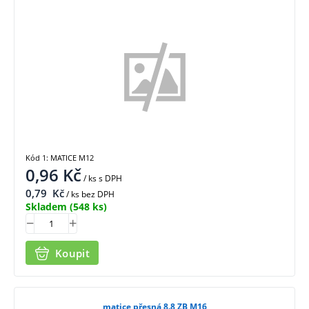
Kód 1: MATICE M12
0,96
Kč
/ ks
s DPH
0,79
Kč
/ ks bez DPH
Skladem
(548 ks)
Koupit
matice přesná 8.8 ZB M16