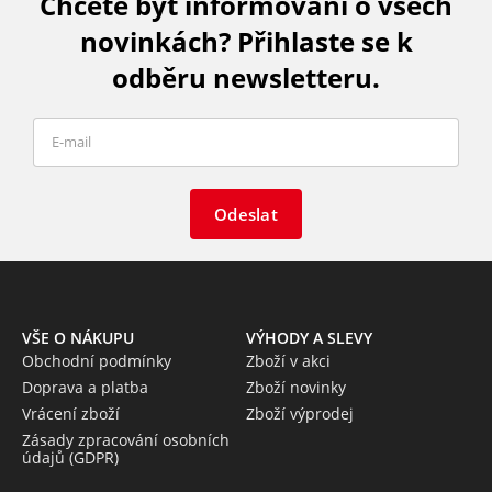
Chcete být informováni o všech
novinkách? Přihlaste se k
odběru newsletteru.
Odeslat
VŠE O NÁKUPU
VÝHODY A SLEVY
Obchodní podmínky
Zboží v akci
Doprava a platba
Zboží novinky
Vrácení zboží
Zboží výprodej
Zásady zpracování osobních
údajů (GDPR)