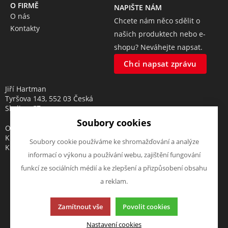
O FIRMĚ
NAPIŠTE NÁM
O nás
Chcete nám něco sdělit o
Kontakty
našich produktech nebo e-
shopu? Neváhejte napsat.
Chci napsat zprávu
Jiří Hartman
Tyršova 143, 552 03 Česká
Skalice, CZ
Soubory cookies
Obchodní rejstřík vedený u
Krajského soudu v Hradci
Soubory cookie používáme ke shromažďování a analýze
Králové, oddíl A, vložka 18553
informací o výkonu a používání webu, zajištění fungování
funkcí ze sociálních médií a ke zlepšení a přizpůsobení obsahu
a reklam.
Tato stránka používá soubory cookies. Klikněte pro více
Zamítnout vše
Povolit cookies
informací.
© 2013-2026 elektrohartman.cz
Nastavení cookies