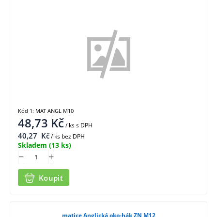
Kód 1: MAT ANGL M10
48,73
Kč
/ ks
s DPH
40,27
Kč
/ ks bez DPH
Skladem
(13 ks)
Koupit
matice Anglická oko-hák ZN M12