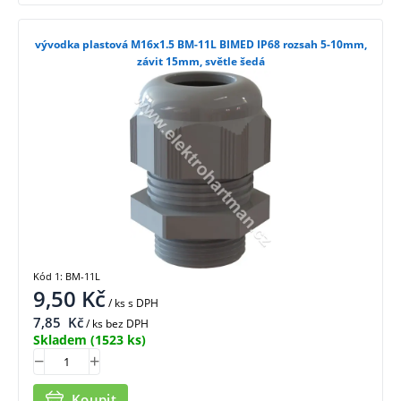
vývodka plastová M16x1.5 BM-11L BIMED IP68 rozsah 5-10mm,
závit 15mm, světle šedá
Kód 1: BM-11L
9,50
Kč
/ ks
s DPH
7,85
Kč
/ ks bez DPH
Skladem
(1523 ks)
Koupit