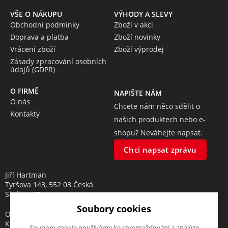
VŠE O NÁKUPU
VÝHODY A SLEVY
Obchodní podmínky
Zboží v akci
Doprava a platba
Zboží novinky
Vrácení zboží
Zboží výprodej
Zásady zpracování osobních
údajů (GDPR)
O FIRMĚ
NAPIŠTE NÁM
O nás
Chcete nám něco sdělit o
Kontakty
našich produktech nebo e-
shopu? Neváhejte napsat.
Chci napsat zprávu
Jiří Hartman
Tyršova 143, 552 03 Česká
Skalice, CZ
Soubory cookies
Obchodní rejstřík vedený u
Krajského soudu v Hradci
Soubory cookie používáme ke shromažďování a analýze