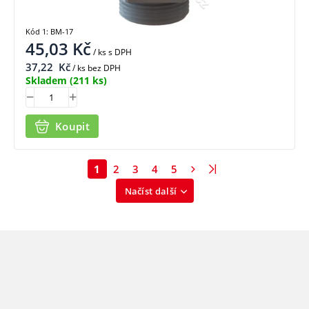
Kód 1: BM-17
45,03
Kč
/ ks
s DPH
37,22
Kč
/ ks bez DPH
Skladem
(211 ks)
Koupit
1
2
3
4
5
Načíst další