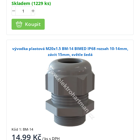
Skladem
(1229 ks)
Koupit
vývodka plastová M20x1.5 BM-14 BIMED IP68 rozsah 10-14mm,
závit 15mm, světle šedá
Kód 1: BM-14
14,99
Kč
/ ks
s DPH