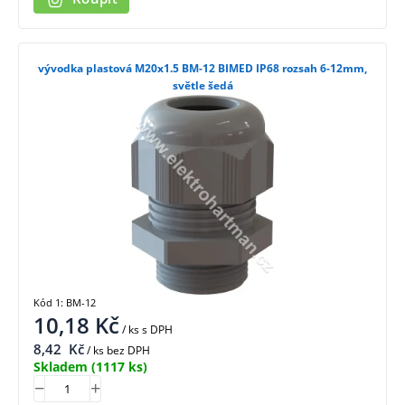
vývodka plastová M20x1.5 BM-12 BIMED IP68 rozsah 6-12mm,
světle šedá
Kód 1: BM-12
10,18
Kč
/ ks
s DPH
8,42
Kč
/ ks bez DPH
Skladem
(1117 ks)