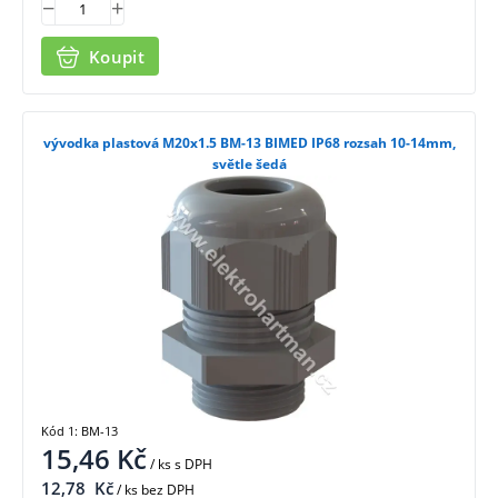
Koupit
vývodka plastová M20x1.5 BM-13 BIMED IP68 rozsah 10-14mm,
světle šedá
Kód 1: BM-13
15,46
Kč
/ ks
s DPH
12,78
Kč
/ ks bez DPH