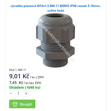
vývodka plastová M16x1.5 BM-11 BIMED IP68 rozsah 5-10mm,
světle šedá
Kód 1: BM-11
9,01
Kč
/ ks
s DPH
7,45
Kč
/ ks bez DPH
Skladem
(1048 ks)
Koupit