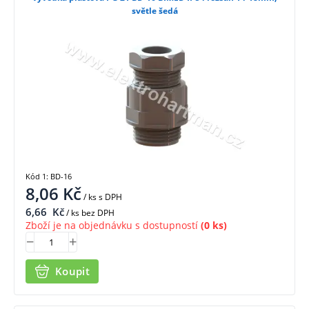
světle šedá
Kód 1: BD-16
8,06
Kč
/ ks
s DPH
6,66
Kč
/ ks bez DPH
Zboží je na objednávku s dostupností
(0 ks)
Koupit