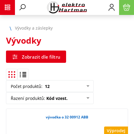
Vývodky a záslepky
Vývodky
Zobrazit dle filtru
Počet produktů
:
12
Řazení produktů
:
Kód vzest.
vývodka o 32 00912 ABB
Výprodej