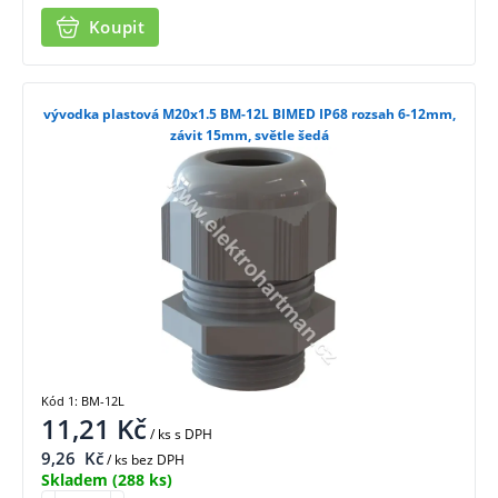
Koupit
vývodka plastová M20x1.5 BM-12L BIMED IP68 rozsah 6-12mm,
závit 15mm, světle šedá
Kód 1: BM-12L
11,21
Kč
/ ks
s DPH
9,26
Kč
/ ks bez DPH
Skladem
(288 ks)