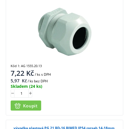
Kód 1: AG 1555.20.13
7,22
Kč
/ ks
s DPH
5,97
Kč
/ ks bez DPH
Skladem
(24 ks)
Koupit
vývodka plastová PG 21 BD-16 BIMED IP54 rozsah 14-18mm,