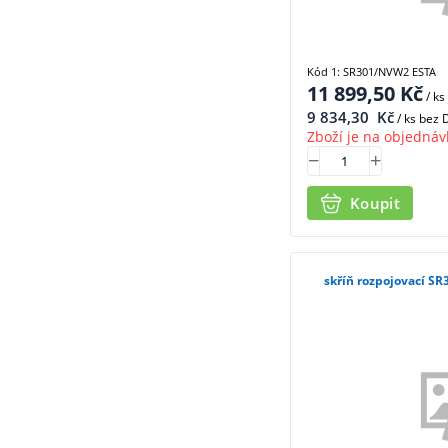
Kód 1: SR301/NVW2 ESTA
11 899,50
Kč
/ ks
9 834,30
Kč
/ ks bez
Zboží je na objednáv
Koupit
skříň rozpojovací S