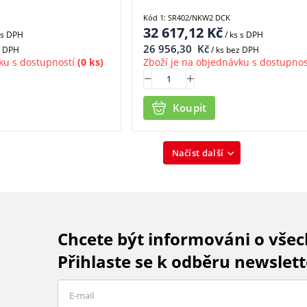
Kód 1: SR402/NKW2 DCK
32 617,12
Kč
s DPH
/ ks
s DPH
26 956,30
Kč
z DPH
/ ks bez DPH
ku s dostupností
(0 ks)
Zboží je na objednávku s dostupnos
Koupit
Načíst další
Chcete být informováni o vše
Přihlaste se k odběru newslett