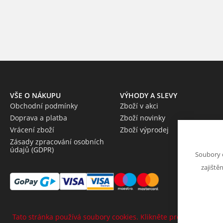
VŠE O NÁKUPU
VÝHODY A SLEVY
Obchodní podmínky
Zboží v akci
Doprava a platba
Zboží novinky
Vrácení zboží
Zboží výprodej
Zásady zpracování osobních
údajů (GDPR)
Soubory 
zajiště
Tato stránka používá soubory cookies. Klikněte pro více informa