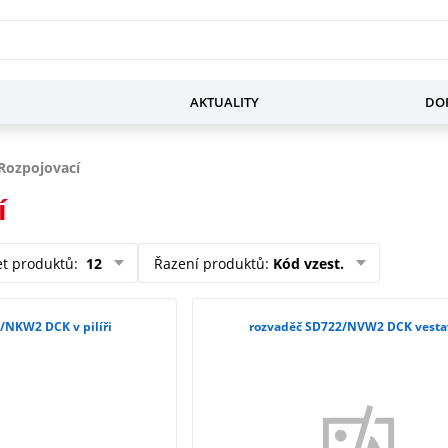
AKTUALITY
DOP
Rozpojovací
í
et produktů
:
12
Řazení produktů
:
Kód vzest.
/NKW2 DCK v pilíři
rozvaděč SD722/NVW2 DCK vest