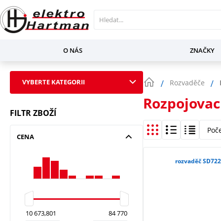
O NÁS
ZNAČKY
VYBERTE KATEGORII
Rozvaděče
Rozpojovac
FILTR ZBOŽÍ
Poč
CENA
rozvaděč SD722