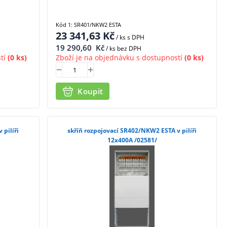
Kód 1: SR401/NKW2 ESTA
23 341,63
Kč
/ ks
s DPH
19 290,60
Kč
/ ks bez DPH
tí
(0 ks)
Zboží je na objednávku s dostupností
(0 ks)
Koupit
 pilíři
skříň rozpojovací SR402/NKW2 ESTA v pilíři
12x400A /02581/