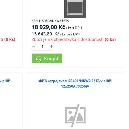
Kód 1: SR302/NKW2 ESTA
18 929,00
Kč
/ ks
s DPH
15 643,80
Kč
/ ks bez DPH
tí
(0 ks)
Zboží je na objednávku s dostupností
(0 ks)
Koupit
 pilíři
skříň rozpojovací SR401/NKW2 ESTA v pilíři
12x250A /02569/