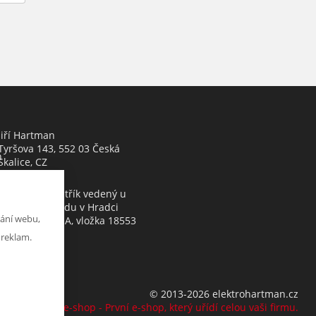
Jiří Hartman
Tyršova 143, 552 03 Česká
h
Skalice, CZ
Obchodní rejstřík vedený u
Krajského soudu v Hradci
ání webu,
Králové, oddíl A, vložka 18553
 reklam.
© 2013-2026 elektrohartman.cz
K2 e-shop - První e-shop, který uřídí celou vaši firmu.