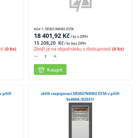
Kód 1: SR301/NKW2 ESTA
18 401,92
Kč
/ ks
s DPH
15 208,20
Kč
/ ks bez DPH
tí
(0 ks)
Zboží je na objednávku s dostupností
(0 ks)
Koupit
 pilíři
skříň rozpojovací SR302/NKW2 ESTA v pilíři
9x400A /02557/