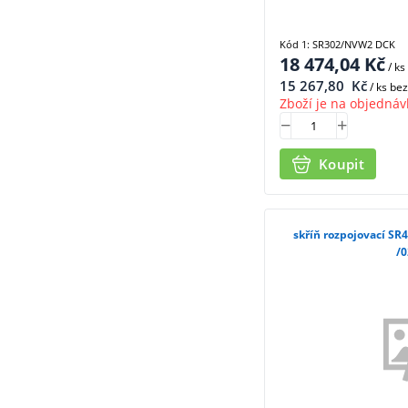
Kód 1: SR302/NVW2 DCK
18 474,04
Kč
/ ks
15 267,80
Kč
/ ks be
Zboží je na objednáv
Koupit
skříň rozpojovací S
/0