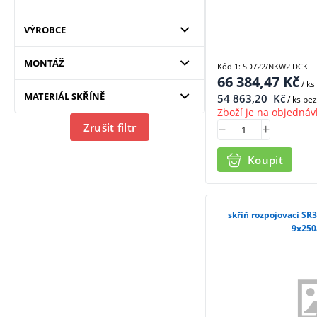
VÝROBCE
MONTÁŽ
Kód 1: SD722/NKW2 DCK
66 384,47
Kč
/ ks
MATERIÁL SKŘÍNĚ
54 863,20
Kč
/ ks be
Zboží je na objednáv
Zrušit filtr
Koupit
skříň rozpojovací S
9x250