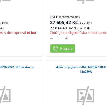
Kód 1: SR302/NKW2 DCK
27 605,42
Kč
s DPH
/ ks
s DPH
22 814,40
Kč
 DPH
/ ks bez DPH
ku s dostupností
(0 ks)
Zboží je na objednávku s dostupnos
Koupit
R302/NVW2 DCK vestavná
skříň rozpojovací SR401/NKW2 DCK v
12x250A