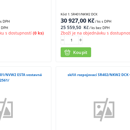
Kód 1: SR401/NKW2 DCK
30 927,00
Kč
s DPH
/ ks
s DPH
25 559,50
Kč
z DPH
/ ks bez DPH
ku s dostupností
(0 ks)
Zboží je na objednávku s dostupnos
Koupit
R401/NVW2 ESTA vestavná
skříň rozpojovací SR402/NKW2 DCK v
2561/