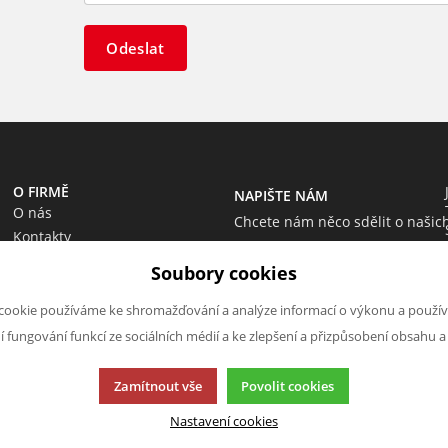
Odeslat
O FIRMĚ
NAPIŠTE NÁM
O nás
Chcete nám něco sdělit o našic
Kontakty
produktech nebo e-shopu?
Soubory cookies
Neváhejte napsat.
Chci napsat zprávu
cookie používáme ke shromažďování a analýze informací o výkonu a použív
ní fungování funkcí ze sociálních médií a ke zlepšení a přizpůsobení obsahu a
Zamítnout vše
Povolit cookies
Nastavení cookies
cí.