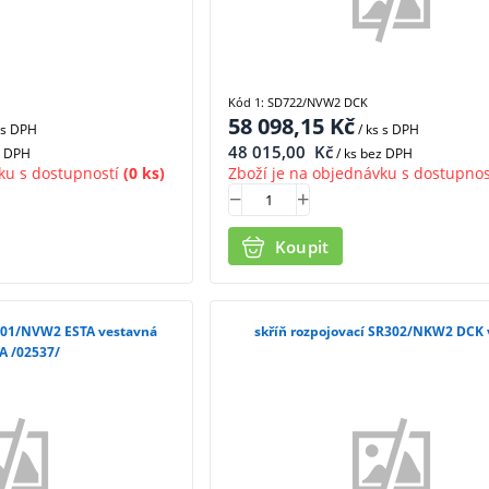
Kód 1: SD722/NVW2 DCK
58 098,15
Kč
s DPH
/ ks
s DPH
48 015,00
Kč
z DPH
/ ks bez DPH
ku s dostupností
(0 ks)
Zboží je na objednávku s dostupnos
Koupit
R301/NVW2 ESTA vestavná
skříň rozpojovací SR302/NKW2 DCK v
A /02537/