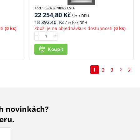
Kód 1: SR402/NKW2 ESTA
22 254,80
Kč
/ ks
s DPH
18 392,40
Kč
/ ks bez DPH
tí
(0 ks)
Zboží je na objednávku s dostupností
(0 ks)
Koupit
1
2
3
ch novinkách?
eru.