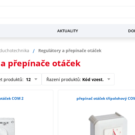
AKTUALITY
DOP
zduchotechnika
Regulátory a přepínače otáček
 a přepínače otáček
et produktů
:
12
Řazení produktů
:
Kód vzest.
otáček COM 2
přepínač otáček třípolohový CO