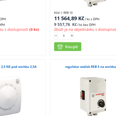
Kód 1: REB 10
11 564,89
Kč
 DPH
/ ks
s DPH
9 557,76
Kč
 DPH
/ ks bez DPH
ku s dostupností
(0 ks)
Zboží je na objednávku s dostupnos
Koupit
B 2,5 NE pod omítku 2,5A
regulátor otáček REB 5 na omítk