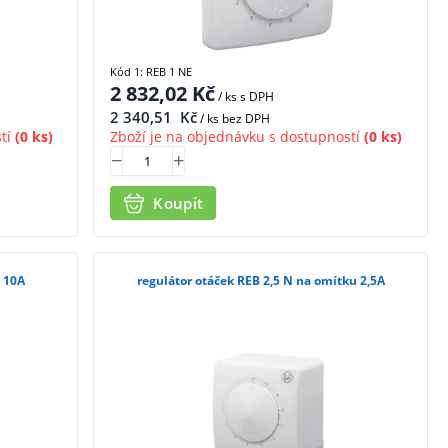
Kód 1: REB 1 NE
2 832,02
Kč
/ ks
s DPH
2 340,51
Kč
/ ks bez DPH
tí
(0 ks)
Zboží je na objednávku s dostupností
(0 ks)
Koupit
u 10A
regulátor otáček REB 2,5 N na omítku 2,5A