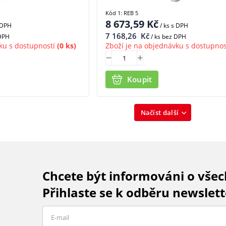
Kód 1: REB 5
8 673,59
Kč
 DPH
/ ks
s DPH
7 168,26
Kč
 DPH
/ ks bez DPH
ku s dostupností
(0 ks)
Zboží je na objednávku s dostupnos
Koupit
Načíst další
Chcete být informováni o vše
Přihlaste se k odběru newslett