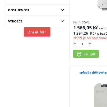
DOSTUPNOST
VÝROBCE
Kód 1: COM2
1 566,05
Kč
/ ks
s
Zrušit filtr
1 294,26
Kč
/ ks bez
Zboží je na objednáv
Koupit
spínač doběhový p