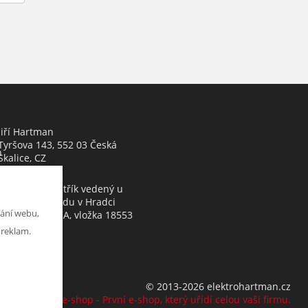
Jiří Hartman
Tyršova 143, 552 03 Česká
h
Skalice, CZ
Obchodní rejstřík vedený u
Krajského soudu v Hradci
ání webu,
Králové, oddíl A, vložka 18553
 reklam.
© 2013-2026 elektrohartman.cz
K2 e-shop - První e-shop, který uřídí celou vaši firmu.