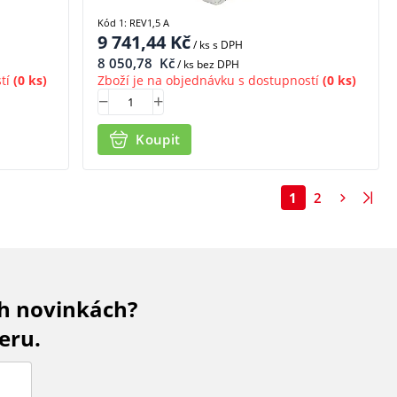
Kód 1: REV1,5 A
9 741,44
Kč
/ ks
s DPH
8 050,78
Kč
/ ks bez DPH
tí
(0 ks)
Zboží je na objednávku s dostupností
(0 ks)
Koupit
1
2
ch novinkách?
eru.