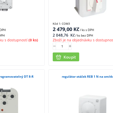
Kód 1: COM3
2 479,00
Kč
 DPH
/ ks
s DPH
2 048,76
Kč
 DPH
/ ks bez DPH
ku s dostupností
(0 ks)
Zboží je na objednávku s dostupnos
Koupit
rogramovatelný DT 8-R
regulátor otáček REB 1 N na omít