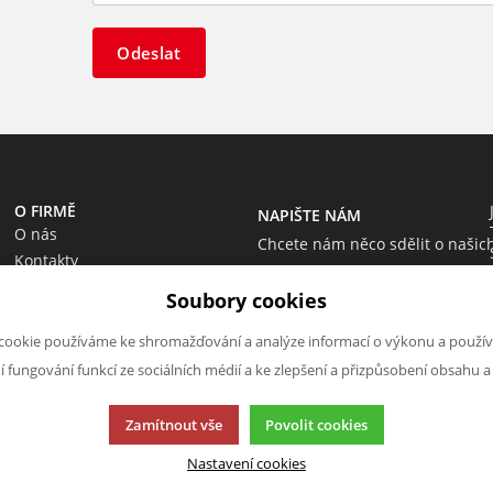
Odeslat
O FIRMĚ
NAPIŠTE NÁM
O nás
Chcete nám něco sdělit o našic
Kontakty
produktech nebo e-shopu?
Soubory cookies
Neváhejte napsat.
Chci napsat zprávu
cookie používáme ke shromažďování a analýze informací o výkonu a použív
ní fungování funkcí ze sociálních médií a ke zlepšení a přizpůsobení obsahu a
Zamítnout vše
Povolit cookies
Nastavení cookies
cí.