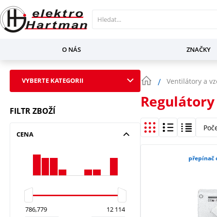
O NÁS
ZNAČKY
VYBERTE KATEGORII
Ventilátory a v
Regulátory
FILTR ZBOŽÍ
Poč
CENA
přepínač 