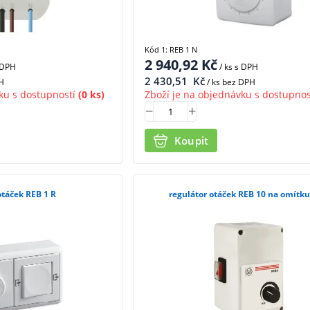
Kód 1: REB 1 N
2 940,92
Kč
 DPH
/ ks
s DPH
2 430,51
Kč
H
/ ks bez DPH
ku s dostupností
(0 ks)
Zboží je na objednávku s dostupnos
Koupit
otáček REB 1 R
regulátor otáček REB 10 na omítk