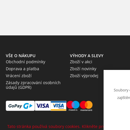
VŠE O NÁKUPU
VÝHODY A SLEVY
Obchodní podmínky
Zboží v akci
Doprava a platba
Zboží novinky
Vrácení zboží
Zboží výprodej
Zásady zpracování osobních
údajů (GDPR)
Soubory 
zajiště
Tato stránka používá soubory cookies. Klikněte pro více informa