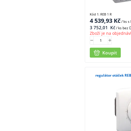
Kód 1: REB 1 R
4 539,93
Kč
/ ks
s
3 752,01
Kč
/ ks bez
Zboží je na objednáv
Koupit
regulátor otáček RE