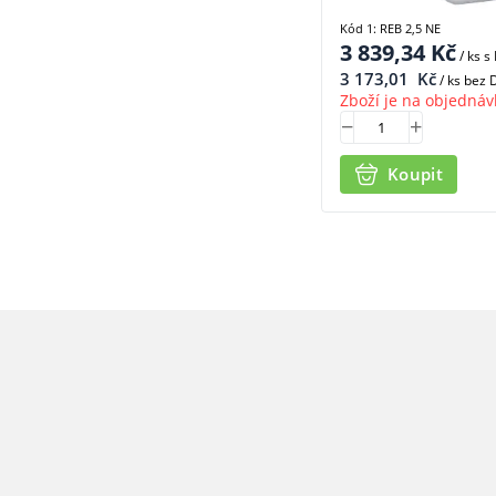
Kód 1: REB 2,5 NE
3 839,34
Kč
/ ks
s
3 173,01
Kč
/ ks bez
Zboží je na objednáv
Koupit