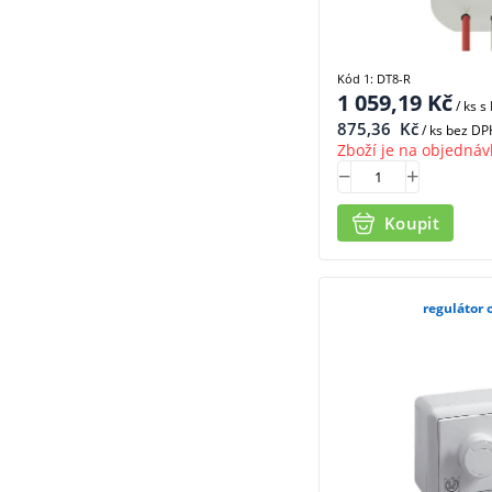
Kód 1: DT8-R
1 059,19
Kč
/ ks
s
875,36
Kč
/ ks bez DP
Zboží je na objednáv
Koupit
regulátor 