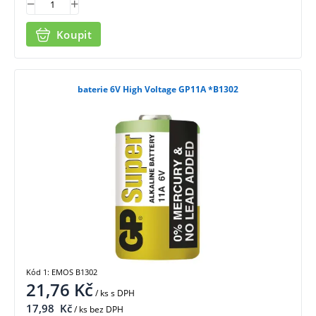
Koupit
baterie 6V High Voltage GP11A *B1302
Kód 1: EMOS B1302
21,76
Kč
/ ks
s DPH
17,98
Kč
/ ks bez DPH