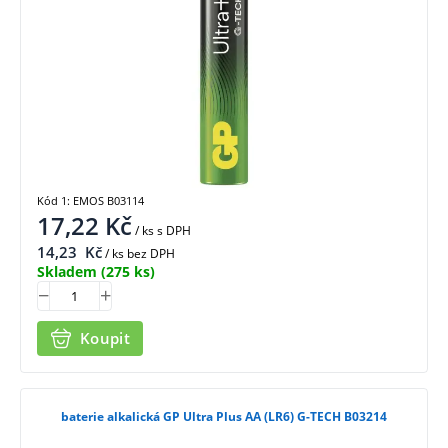
Kód 1: EMOS B03114
17,22
Kč
/ ks
s DPH
14,23
Kč
/ ks bez DPH
Skladem
(275 ks)
Koupit
baterie alkalická GP Ultra Plus AA (LR6) G-TECH B03214