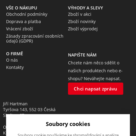
VŠE O NÁKUPU
VÝHODY A SLEVY
Obchodní podmínky
Zboží v akci
Doprava a platba
Zboží novinky
Vrácení zboží
Zboží výprodej
Zásady zpracování osobních
údajů (GDPR)
O FIRMĚ
NAPIŠTE NÁM
O nás
Chcete nám něco sdělit o
Kontakty
našich produktech nebo e-
shopu? Neváhejte napsat.
Chci napsat zprávu
Jiří Hartman
Tyršova 143, 552 03 Česká
Skalice, CZ
Soubory cookies
Obchodní rejstřík vedený u
Krajského soudu v Hradci
Soubory cookie používáme ke shromažďování a analýze