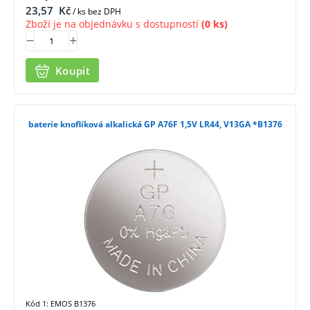
23,57
Kč
/ ks bez DPH
Zboží je na objednávku s dostupností
(0 ks)
Koupit
baterie knoflíková alkalická GP A76F 1,5V LR44, V13GA *B1376
Kód 1: EMOS B1376