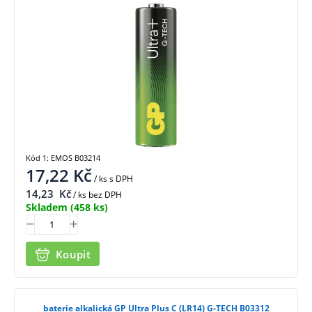
Kód 1: EMOS B03214
17,22
Kč
/ ks
s DPH
14,23
Kč
/ ks bez DPH
Skladem
(458 ks)
Koupit
baterie alkalická GP Ultra Plus C (LR14) G-TECH B03312