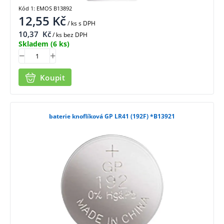
Kód 1: EMOS B13892
12,55
Kč
/ ks
s DPH
10,37
Kč
/ ks bez DPH
Skladem
(6 ks)
Koupit
baterie knoflíková GP LR41 (192F) *B13921