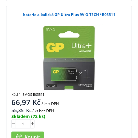
baterie alkalická GP Ultra Plus 9V G-TECH *B03511
Kód 1: EMOS B03511
66,97
Kč
/ ks
s DPH
55,35
Kč
/ ks bez DPH
Skladem
(72 ks)
Koupit