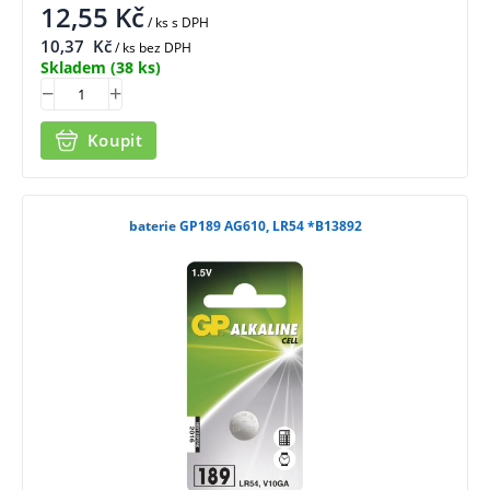
12,55
Kč
/ ks
s DPH
10,37
Kč
/ ks bez DPH
Skladem
(38 ks)
Koupit
baterie GP189 AG610, LR54 *B13892