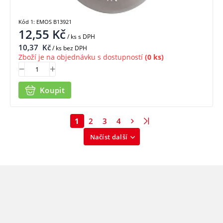
Kód 1: EMOS B13921
12,55
Kč
/ ks
s DPH
10,37
Kč
/ ks bez DPH
Zboží je na objednávku s dostupností
(0 ks)
Koupit
1
2
3
4
Načíst další