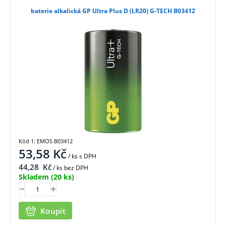
baterie alkalická GP Ultra Plus D (LR20) G-TECH B03412
Kód 1: EMOS B03412
53,58
Kč
/ ks
s DPH
44,28
Kč
/ ks bez DPH
Skladem
(20 ks)
Koupit