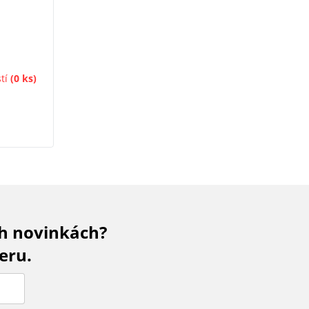
tí
(0 ks)
ch novinkách?
eru.