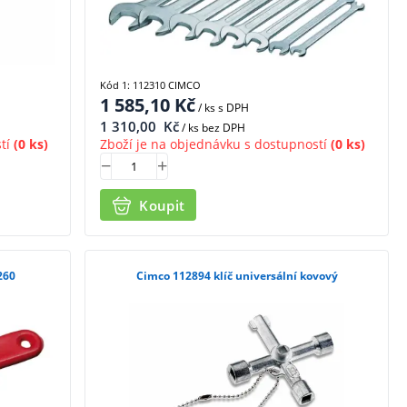
Kód 1: 112310 CIMCO
1 585,10
Kč
/ ks
s DPH
1 310,00
Kč
/ ks bez DPH
tí
(0 ks)
Zboží je na objednávku s dostupností
(0 ks)
Koupit
260
Cimco 112894 klíč universální kovový