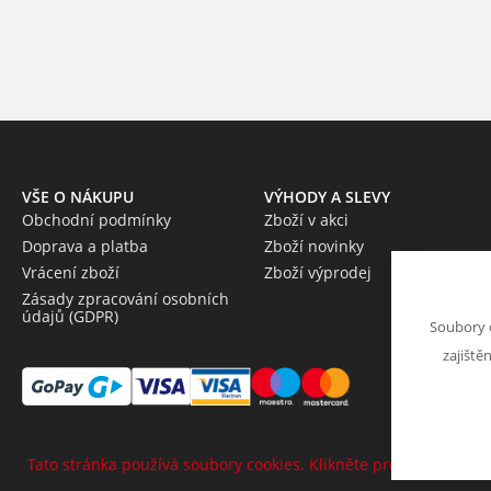
VŠE O NÁKUPU
VÝHODY A SLEVY
Obchodní podmínky
Zboží v akci
Doprava a platba
Zboží novinky
Vrácení zboží
Zboží výprodej
Zásady zpracování osobních
údajů (GDPR)
Soubory 
zajiště
Tato stránka používá soubory cookies. Klikněte pro více informa