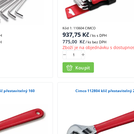
Kód 1: 110604 CIMCO
937,75
Kč
PH
/ ks
s DPH
775,00
Kč
H
/ ks bez DPH
Zboží je na objednávku s dostupnos
Koupit
íč přestavitelný 160
Cimco 112804 klíč přestavitelný 