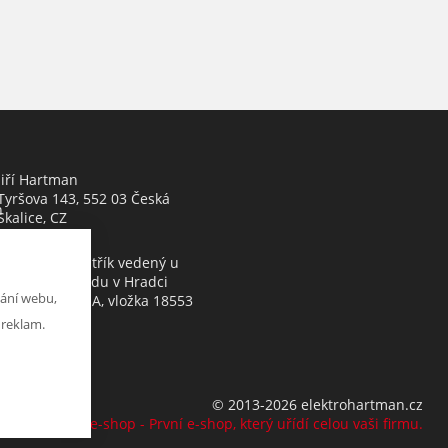
Jiří Hartman
Tyršova 143, 552 03 Česká
h
Skalice, CZ
Obchodní rejstřík vedený u
Krajského soudu v Hradci
ání webu,
Králové, oddíl A, vložka 18553
 reklam.
© 2013-2026 elektrohartman.cz
K2 e-shop - První e-shop, který uřídí celou vaši firmu.