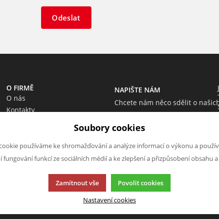
Odeslat
O FIRMĚ
NAPIŠTE NÁM
O nás
Chcete nám něco sdělit o našic
Kontakty
produktech nebo e-shopu?
Soubory cookies
Neváhejte napsat.
Chci napsat zprávu
cookie používáme ke shromažďování a analýze informací o výkonu a použív
ní fungování funkcí ze sociálních médií a ke zlepšení a přizpůsobení obsahu a
Zamítnout vše
Povolit cookies
Nastavení cookies
cí.