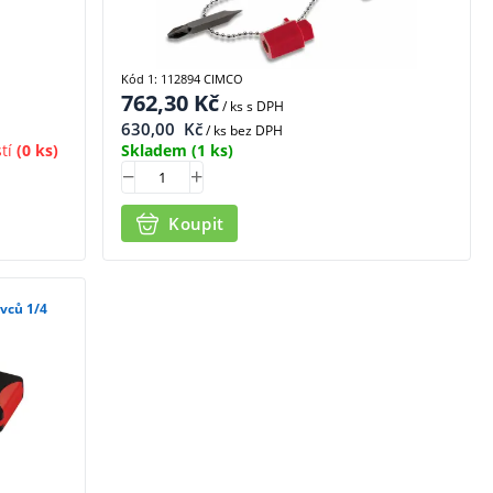
Kód 1: 112894 CIMCO
762,30
Kč
/ ks
s DPH
630,00
Kč
/ ks bez DPH
tí
(0 ks)
Skladem
(1 ks)
Koupit
vců 1/4