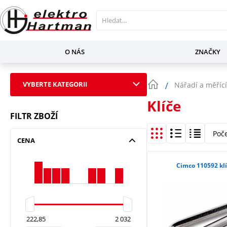
O NÁS
ZNAČKY
VYBERTE KATEGORII
Nářadí a měřící
Klíče
FILTR ZBOŽÍ
Poč
CENA
Cimco 110592 kl