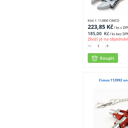
Kód 1: 112800 CIMCO
223,85
Kč
/ ks
s D
185,00
Kč
/ ks bez DP
Zboží je na objednáv
Koupit
Cimco 112992 uni