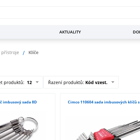
AKTUALITY
DOP
 přístroje
Klíče
et produktů
:
12
Řazení produktů
:
Kód vzest.
íč imbusový sada 8D
Cimco 110604 sada imbusových klíčů s