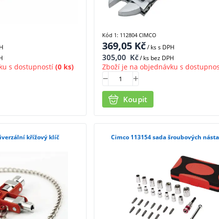
Kód 1: 112804 CIMCO
369,05
Kč
PH
/ ks
s DPH
305,00
Kč
H
/ ks bez DPH
ku s dostupností
(0 ks)
Zboží je na objednávku s dostupnos
Koupit
verzální křížový klíč
Cimco 113154 sada šroubových násta