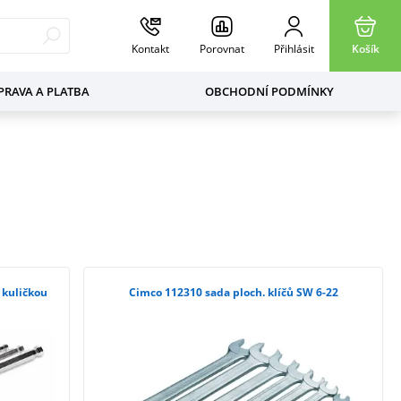
Kontakt
Porovnat
Přihlásit
Košík
RAVA A PLATBA
OBCHODNÍ PODMÍNKY
 kuličkou
Cimco 112310 sada ploch. klíčů SW 6-22