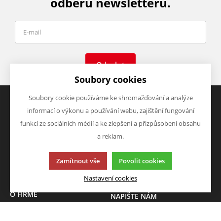
odběru newsletteru.
Odeslat
Soubory cookies
Soubory cookie používáme ke shromažďování a analýze
informací o výkonu a používání webu, zajištění fungování
VŠE O NÁKUPU
VÝHODY A SLEVY
funkcí ze sociálních médií a ke zlepšení a přizpůsobení obsahu
Obchodní podmínky
Zboží v akci
a reklam.
Doprava a platba
Zboží novinky
Vrácení zboží
Zboží výprodej
Zamítnout vše
Povolit cookies
Zásady zpracování osobních
údajů (GDPR)
Nastavení cookies
O FIRMĚ
NAPIŠTE NÁM
O nás
Chcete nám něco sdělit o
Kontakty