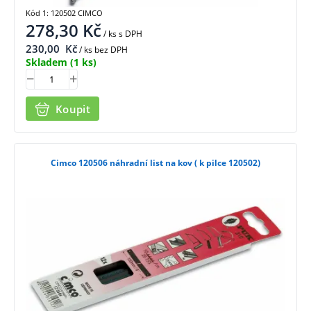
Kód 1: 120502 CIMCO
278,30
Kč
/ ks
s DPH
230,00
Kč
/ ks bez DPH
Skladem
(1 ks)
Koupit
Cimco 120506 náhradní list na kov ( k pilce 120502)