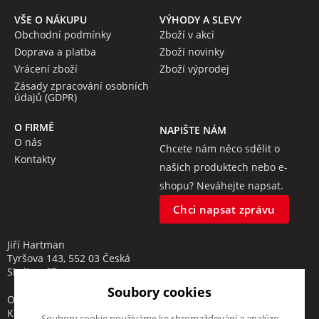
VŠE O NÁKUPU
VÝHODY A SLEVY
Obchodní podmínky
Zboží v akci
Doprava a platba
Zboží novinky
Vrácení zboží
Zboží výprodej
Zásady zpracování osobních
údajů (GDPR)
O FIRMĚ
NAPIŠTE NÁM
O nás
Chcete nám něco sdělit o
Kontakty
našich produktech nebo e-
shopu? Neváhejte napsat.
Chci napsat zprávu
Jiří Hartman
Tyršova 143, 552 03 Česká
Skalice, CZ
Soubory cookies
Obchodní rejstřík vedený u
Krajského soudu v Hradci
Soubory cookie používáme ke shromažďování a analýze