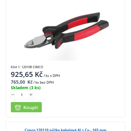
Kód 1: 120108 CIMCO
925,65
Kč
/ ks
s DPH
765,00
Kč
/ ks bez DPH
Skladem
(3 ks)
Koupit
Cimco 120110 nůžky kabelové Al + Cu - 165 mm