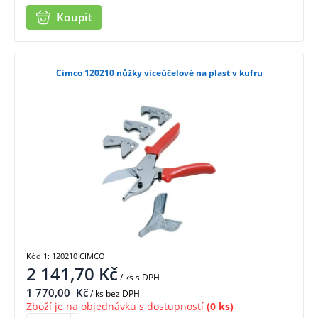
Koupit
Cimco 120210 nůžky víceúčelové na plast v kufru
Kód 1: 120210 CIMCO
2 141,70
Kč
/ ks
s DPH
1 770,00
Kč
/ ks bez DPH
Zboží je na objednávku s dostupností
(0 ks)