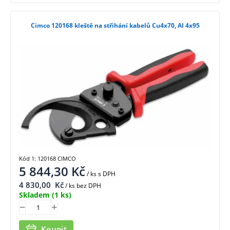
Cimco 120168 kleště na střihání kabelů Cu4x70, Al 4x95
Kód 1: 120168 CIMCO
5 844,30
Kč
/ ks
s DPH
4 830,00
Kč
/ ks bez DPH
Skladem
(1 ks)
Koupit