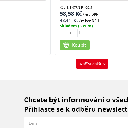
Kód 1: H07RN-F 4G2,5
58,58
Kč
/ m
s DPH
48,41
Kč
/ m bez DPH
Skladem
(339 m)
Koupit
Načíst další
Chcete být informováni o vše
Přihlaste se k odběru newslett