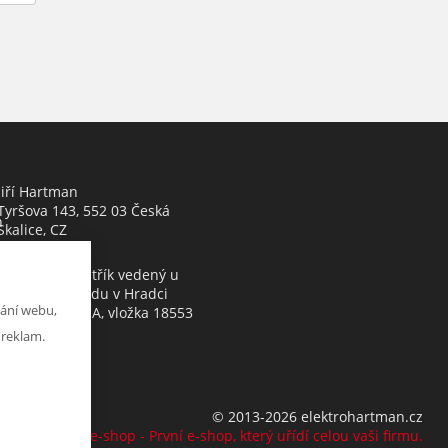
Jiří Hartman
Tyršova 143, 552 03 Česká
h
Skalice, CZ
Obchodní rejstřík vedený u
Krajského soudu v Hradci
ání webu,
Králové, oddíl A, vložka 18553
 reklam.
© 2013-2026 elektrohartman.cz
K2 e-shop - První e-shop, který uřídí celou vaši firmu.