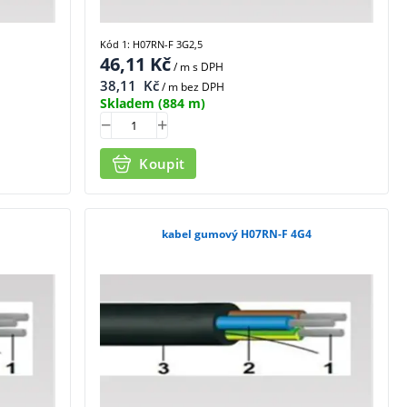
Kód 1: H07RN-F 3G2,5
46,11
Kč
/ m
s DPH
38,11
Kč
/ m bez DPH
Skladem
(884 m)
Koupit
kabel gumový H07RN-F 4G4