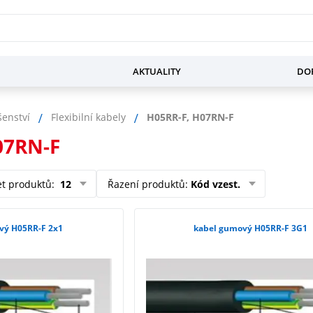
AKTUALITY
DOP
šenství
Flexibilní kabely
H05RR-F, H07RN-F
07RN-F
et produktů
:
12
Řazení produktů
:
Kód vzest.
vý H05RR-F 2x1
kabel gumový H05RR-F 3G1