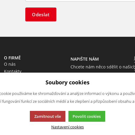
Odeslat
O FIRMĚ
NAPIŠTE NÁM
O nás
Chcete nám něco sdělit o našic
Kontakty
produktech nebo e-shopu?
Soubory cookies
Neváhejte napsat.
Chci napsat zprávu
cookie používáme ke shromažďování a analýze informací o výkonu a použív
ní fungování funkcí ze sociálních médií a ke zlepšení a přizpůsobení obsahu a
Zamítnout vše
Povolit cookies
Nastavení cookies
cí.