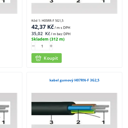
Kód 1: H05RR-F 5G1,5
42,37
Kč
/ m
s DPH
35,02
Kč
/ m bez DPH
Skladem
(312 m)
Koupit
kabel gumový H07RN-F 3G2,5