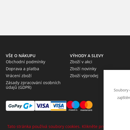
VŠE O NÁKUPU
VÝHODY A SLEVY
Obchodní podmínky
Zboží v akci
Doprava a platba
Zboží novinky
Vrácení zboží
Zboží výprodej
Zásady zpracování osobních
údajů (GDPR)
Soubory 
zajiště
Tato stránka používá soubory cookies. Klikněte pro více informa