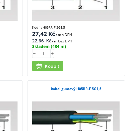
Kód 1: H05RR-F 3G1,5
27,42
Kč
/ m
s DPH
22,66
Kč
/ m bez DPH
Skladem
(434 m)
Koupit
kabel gumový H05RR-F 5G1,5