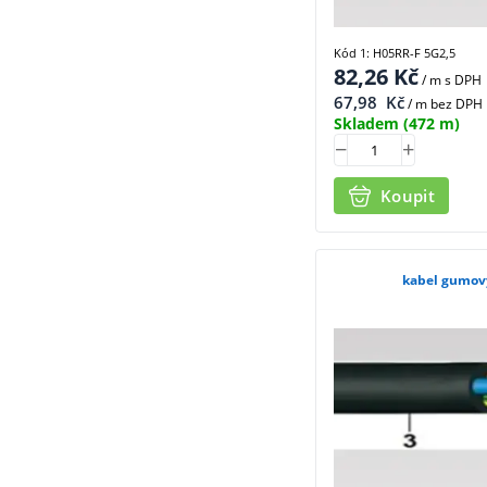
Kód 1: H05RR-F 5G2,5
82,26
Kč
/ m
s DPH
67,98
Kč
/ m bez DPH
Skladem
(472 m)
Koupit
kabel gumov