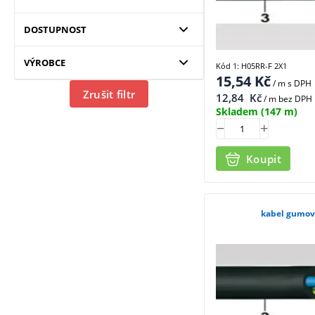
DOSTUPNOST
VÝROBCE
Kód 1: H05RR-F 2X1
15,54
Kč
/ m
s DPH
Zrušit filtr
12,84
Kč
/ m bez DPH
Skladem
(147 m)
Koupit
kabel gumov