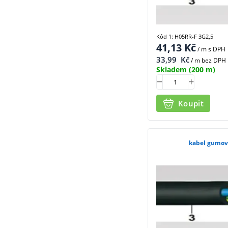
Kód 1: H05RR-F 3G2,5
41,13
Kč
/ m
s DPH
33,99
Kč
/ m bez DPH
Skladem
(200 m)
Koupit
kabel gumov