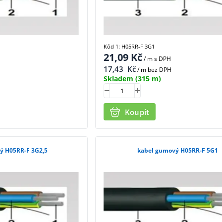
Kód 1: H05RR-F 3G1
21,09
Kč
/ m
s DPH
17,43
Kč
/ m bez DPH
Skladem
(315 m)
Koupit
ý H05RR-F 3G2,5
kabel gumový H05RR-F 5G1