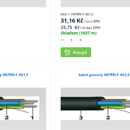
Kód 1: H07RN-F 3G1,5
31,16
Kč
/ m
s DPH
25,75
Kč
/ m bez DPH
Skladem
(1037 m)
Koupit
ý H07RN-F 4G1,5
kabel gumový H07RN-F 4G2,5