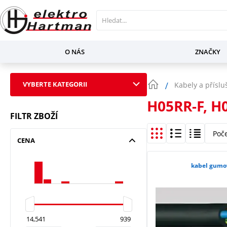
O NÁS
ZNAČKY
VYBERTE KATEGORII
Kabely a příslu
H05RR-F, H
FILTR ZBOŽÍ
Poč
CENA
kabel gumo