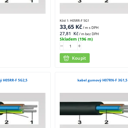
Kód 1: H05RR-F 5G1
33,65
Kč
/ m
s DPH
27,81
Kč
/ m bez DPH
Skladem
(196 m)
Koupit
ý H05RR-F 5G2,5
kabel gumový H07RN-F 3G1,5