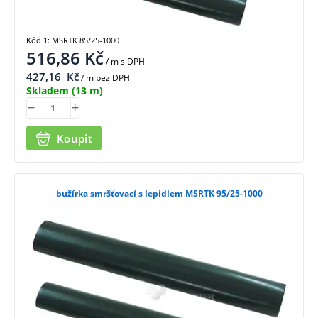
Kód 1: MSRTK 85/25-1000
516,86
Kč
/ m
s DPH
427,16
Kč
/ m bez DPH
Skladem
(13 m)
Koupit
bužírka smršťovací s lepidlem MSRTK 95/25-1000