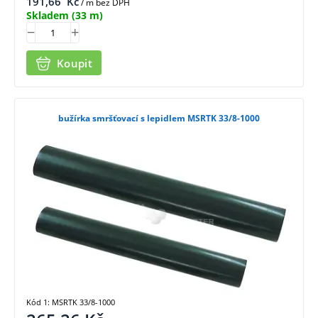
191,66
Kč
/ m bez DPH
Skladem
(33 m)
Koupit
bužírka smršťovací s lepidlem MSRTK 33/8-1000
Kód 1: MSRTK 33/8-1000