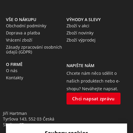
VŠE O NÁKUPU
VÝHODY A SLEVY
Obchodní podmínky
Zboží v akci
Doprava a platba
Zboží novinky
Vrácení zboží
Zboží výprodej
Zásady zpracování osobních
údajů (GDPR)
O FIRMĚ
NAPIŠTE NÁM
O nás
Chcete nám něco sdělit o
Kontakty
našich produktech nebo e-
shopu? Neváhejte napsat.
Chci napsat zprávu
Jiří Hartman
Tyršova 143, 552 03 Česká
Skalice, CZ