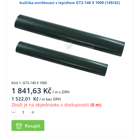
bužírka smršťovací s lepidlem GT3-140 X 1000 (149/42)
Kód 1: GT3-140 X 1000
1 841,63
Kč
/ m
s DPH
1 522,01
Kč
/ m bez DPH
Zboží je na objednávku s dostupností
(0 m)
Koupit