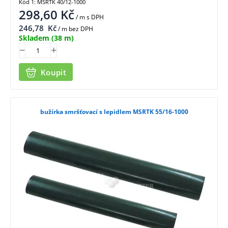
Kód 1: MSRTK 40/12-1000
298,60
Kč
/ m
s DPH
246,78
Kč
/ m bez DPH
Skladem
(38 m)
Koupit
bužírka smršťovací s lepidlem MSRTK 55/16-1000