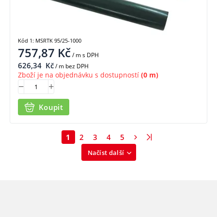
Kód 1: MSRTK 95/25-1000
757,87
Kč
/ m
s DPH
626,34
Kč
/ m bez DPH
Zboží je na objednávku s dostupností
(0 m)
Koupit
1
2
3
4
5
Načíst další