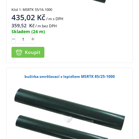
Kód 1: MSRTK 55/16-1000
435,02
Kč
/ m
s DPH
359,52
Kč
/ m bez DPH
Skladem
(24 m)
Koupit
bužírka smršťovací s lepidlem MSRTK 85/25-1000