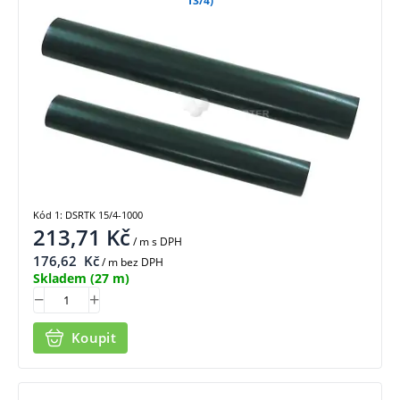
13/4)
Kód 1: DSRTK 15/4-1000
213,71
Kč
/ m
s DPH
176,62
Kč
/ m bez DPH
Skladem
(27 m)
Koupit