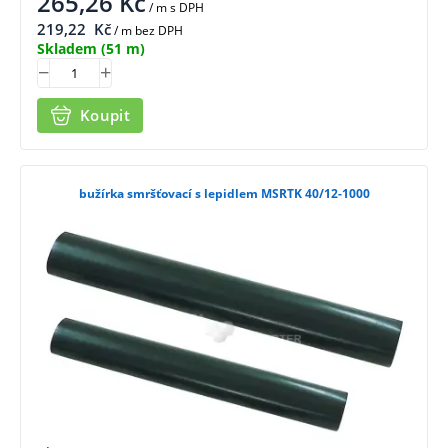
265,26
Kč
/ m
s DPH
219,22
Kč
/ m bez DPH
Skladem
(51 m)
Koupit
bužírka smršťovací s lepidlem MSRTK 40/12-1000