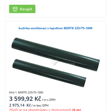
Koupit
bužírka smršťovací s lepidlem MSRTK 225/75-1000
Kód 1: MSRTK 225/75-1000
3 599,92
Kč
/ m
s DPH
2 975,14
Kč
/ m bez DPH
Zboží je na objednávku s dostupností
(0 m)