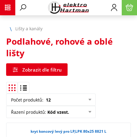
Lišty a kanály
Podlahové, rohové a oblé
lišty
Zobrazit dle filtru
Počet produktů
:
12
Řazení produktů
:
Kód vzest.
kryt koncový levý pro LP,LPK 80x25 8821 L