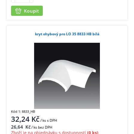
Koupit
kryt ohybový pro LO 35 8833 HB bílá
Kód 1: 8833_HB
32,24
Kč
/ ks
s DPH
26,64
Kč
/ ks bez DPH
Zboží je na objednávku s dostupností
(0 ks)