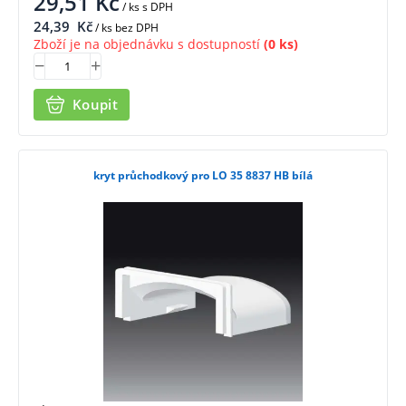
29,51
Kč
/ ks
s DPH
24,39
Kč
/ ks bez DPH
Zboží je na objednávku s dostupností
(0 ks)
Koupit
kryt průchodkový pro LO 35 8837 HB bílá