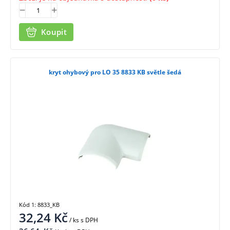
Koupit
kryt ohybový pro LO 35 8833 KB světle šedá
Kód 1: 8833_KB
32,24
Kč
/ ks
s DPH