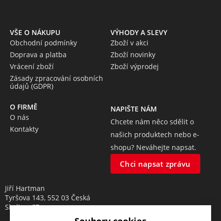
VŠE O NÁKUPU
VÝHODY A SLEVY
Obchodní podmínky
Zboží v akci
Doprava a platba
Zboží novinky
Vrácení zboží
Zboží výprodej
Zásady zpracování osobních
údajů (GDPR)
O FIRMĚ
NAPIŠTE NÁM
O nás
Chcete nám něco sdělit o
Kontakty
našich produktech nebo e-
shopu? Neváhejte napsat.
Chci napsat zprávu
Jiří Hartman
Tyršova 143, 552 03 Česká
Skalice, CZ