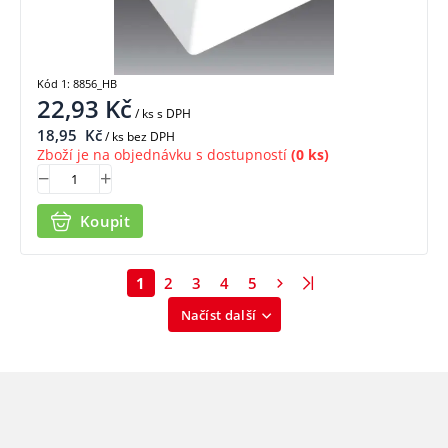
Kód 1: 8856_HB
22,93
Kč
/ ks
s DPH
18,95
Kč
/ ks bez DPH
Zboží je na objednávku s dostupností
(0 ks)
Koupit
1
2
3
4
5
Načíst další