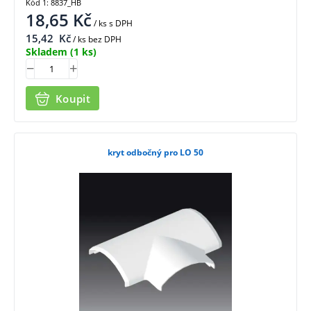
Kód 1: 8837_HB
18,65
Kč
/ ks
s DPH
15,42
Kč
/ ks bez DPH
Skladem
(1 ks)
Koupit
kryt odbočný pro LO 50