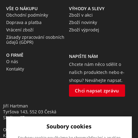
VŠE O NÁKUPU
VÝHODY A SLEVY
Obchodní podmínky
Zboží v akci
Doprava a platba
Zboží novinky
Vrácení zboží
Zboží výprodej
Zásady zpracování osobních
údajů (GDPR)
O FIRMĚ
NAPIŠTE NÁM
O nás
Chcete nám něco sdělit o
Kontakty
našich produktech nebo e-
shopu? Neváhejte napsat.
Chci napsat zprávu
Jiří Hartman
Tyršova 143, 552 03 Česká
Skalice, CZ
Soubory cookies
Obchodní rejstřík vedený u
Krajského soudu v Hradci
Soubory cookie používáme ke shromažďování a analýze