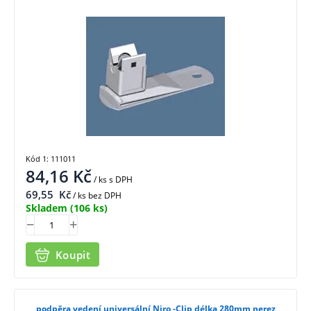
Kód 1: 111011
84,16
Kč
/ ks
s DPH
69,55
Kč
/ ks bez DPH
Skladem
(106 ks)
Koupit
podpěra vedení universální Niro -Clip délka 280mm nerez