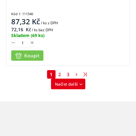
Kód 1: 111540
87,32
Kč
/ ks
s DPH
72,16
Kč
/ ks bez DPH
Skladem
(69 ks)
Koupit
1
2
3
Načíst další