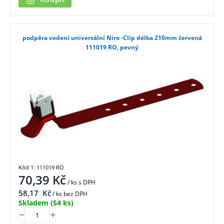
podpěra vedení universální Niro -Clip délka 210mm červená
111019 RO, pevný
Kód 1: 111019 RO
70,39
Kč
/ ks
s DPH
58,17
Kč
/ ks bez DPH
Skladem
(54 ks)