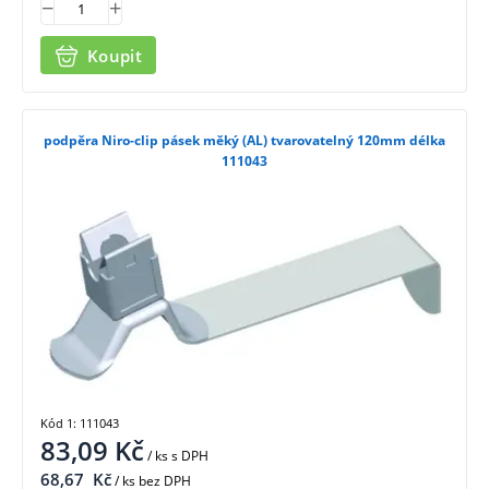
Koupit
podpěra Niro-clip pásek měký (AL) tvarovatelný 120mm délka
111043
Kód 1: 111043
83,09
Kč
/ ks
s DPH
68,67
Kč
/ ks bez DPH