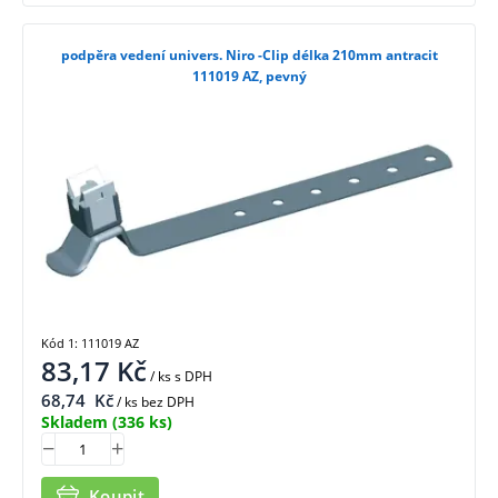
podpěra vedení univers. Niro -Clip délka 210mm antracit
111019 AZ, pevný
Kód 1: 111019 AZ
83,17
Kč
/ ks
s DPH
68,74
Kč
/ ks bez DPH
Skladem
(336 ks)
Koupit