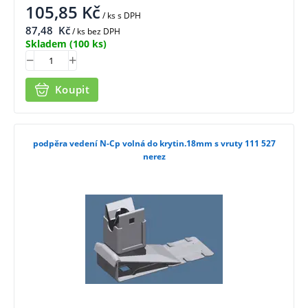
105,85
Kč
/ ks
s DPH
87,48
Kč
/ ks bez DPH
Skladem
(100 ks)
Koupit
podpěra vedení N-Cp volná do krytin.18mm s vruty 111 527
nerez