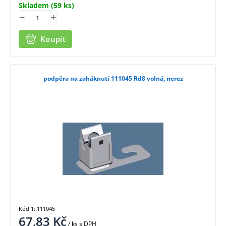
Skladem
(59 ks)
Koupit
podpěra na zaháknutí 111045 Rd8 volná, nerez
Kód 1: 111045
67,83
Kč
/ ks
s DPH