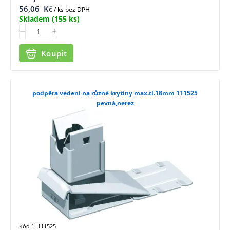
56,06
Kč
/ ks bez DPH
Skladem
(155 ks)
Koupit
podpěra vedení na různé krytiny max.tl.18mm 111525
pevná,nerez
Kód 1: 111525