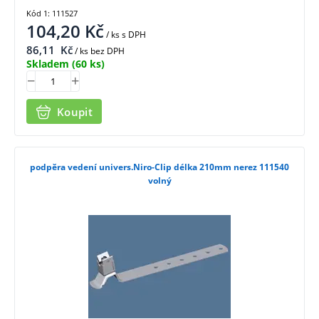
Kód 1: 111527
104,20
Kč
/ ks
s DPH
86,11
Kč
/ ks bez DPH
Skladem
(60 ks)
Koupit
podpěra vedení univers.Niro-Clip délka 210mm nerez 111540
volný