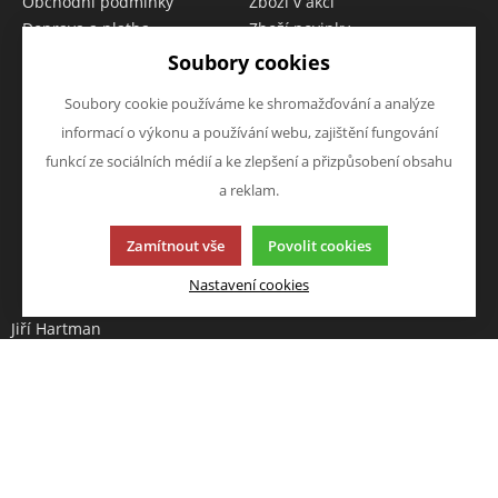
Obchodní podmínky
Zboží v akci
Doprava a platba
Zboží novinky
Vrácení zboží
Zboží výprodej
Soubory cookies
Zásady zpracování osobních
údajů (GDPR)
Soubory cookie používáme ke shromažďování a analýze
informací o výkonu a používání webu, zajištění fungování
O FIRMĚ
NAPIŠTE NÁM
funkcí ze sociálních médií a ke zlepšení a přizpůsobení obsahu
O nás
Chcete nám něco sdělit o
a reklam.
Kontakty
našich produktech nebo e-
shopu? Neváhejte napsat.
Zamítnout vše
Povolit cookies
Chci napsat zprávu
Nastavení cookies
Jiří Hartman
Tyršova 143, 552 03 Česká
Skalice, CZ
Obchodní rejstřík vedený u
Krajského soudu v Hradci
Králové, oddíl A, vložka 18553