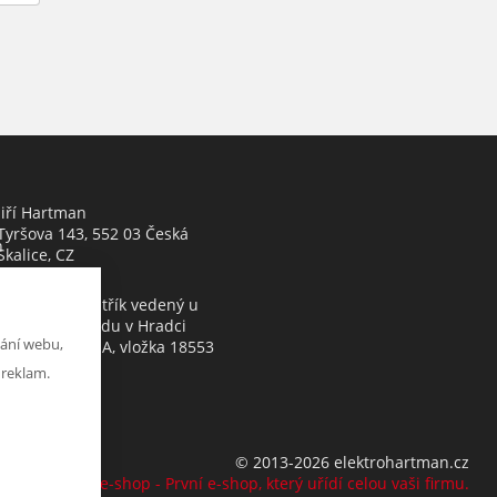
Jiří Hartman
Tyršova 143, 552 03 Česká
h
Skalice, CZ
Obchodní rejstřík vedený u
Krajského soudu v Hradci
ání webu,
Králové, oddíl A, vložka 18553
 reklam.
© 2013-2026 elektrohartman.cz
K2 e-shop - První e-shop, který uřídí celou vaši firmu.