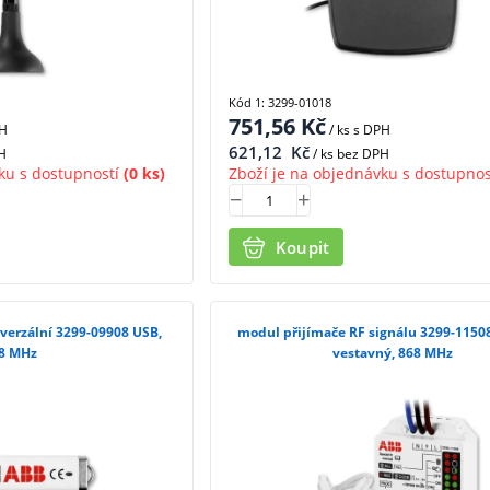
Kód 1: 3299-01018
751,56
Kč
PH
/ ks
s DPH
621,12
Kč
H
/ ks bez DPH
ku s dostupností
(0 ks)
Zboží je na objednávku s dostupnos
Koupit
iverzální 3299-09908 USB,
modul přijímače RF signálu 3299-11508
8 MHz
vestavný, 868 MHz