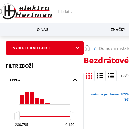
O NÁS
ZNAČKY
VYBERTE KATEGORII
Domovní instal
Bezdrátové
FILTR ZBOŽÍ
Poč
CENA
anténa přídavná 3299-
86