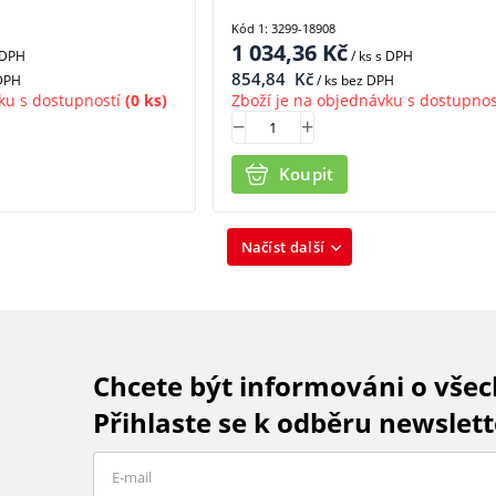
Kód 1: 3299-18908
1 034,36
Kč
 DPH
/ ks
s DPH
854,84
Kč
 DPH
/ ks bez DPH
ku s dostupností
(0 ks)
Zboží je na objednávku s dostupnos
Koupit
Načíst další
Chcete být informováni o vše
Přihlaste se k odběru newslett