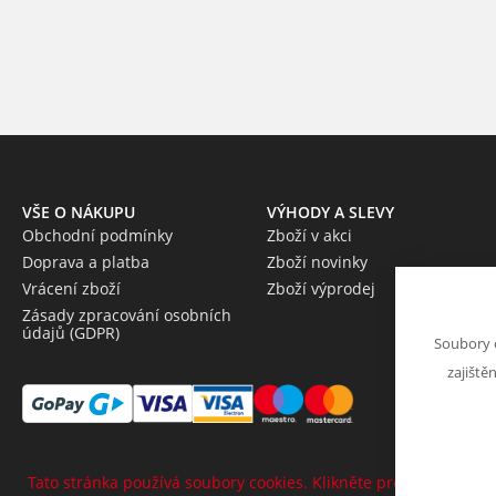
VŠE O NÁKUPU
VÝHODY A SLEVY
Obchodní podmínky
Zboží v akci
Doprava a platba
Zboží novinky
Vrácení zboží
Zboží výprodej
Zásady zpracování osobních
údajů (GDPR)
Soubory 
zajiště
Tato stránka používá soubory cookies. Klikněte pro více informa