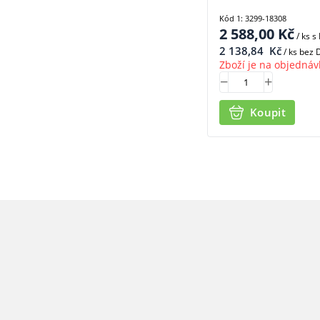
Kód 1: 3299-18308
2 588,00
Kč
/ ks
s
2 138,84
Kč
/ ks bez
Zboží je na objednáv
Koupit