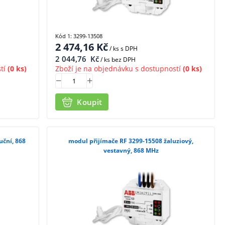
Kód 1: 3299-13508
2 474,16
Kč
/ ks
s DPH
2 044,76
Kč
/ ks bez DPH
tí
(0 ks)
Zboží je na objednávku s dostupností
(0 ks)
Koupit
uční, 868
modul přijímače RF 3299-15508 žaluziový,
vestavný, 868 MHz