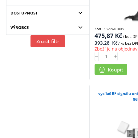
DOSTUPNOST
VÝROBCE
Kód 1: 3299-01008
475,87
Kč
/ ks
s D
Zrušit filtr
393,28
Kč
/ ks bez DP
Zboží je na objednáv
Koupit
vysílač RF signálu un
86