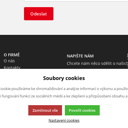
Odeslat
O FIRMĚ
NAPIŠTE NÁM
O nás
Chcete nám něco sdělit o našic
Kontakty
produktech nebo e-shopu?
Soubory cookies
Neváhejte napsat.
Chci napsat zprávu
cookie používáme ke shromažďování a analýze informací o výkonu a použív
ní fungování funkcí ze sociálních médií a ke zlepšení a přizpůsobení obsahu a
Zamítnout vše
Povolit cookies
Nastavení cookies
cí.