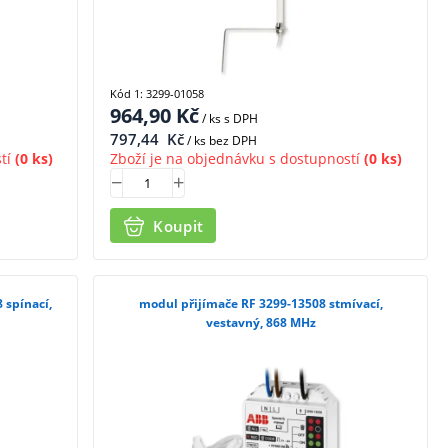
Kód 1: 3299-01058
964,90
Kč
/ ks
s DPH
797,44
Kč
/ ks bez DPH
tí
(0 ks)
Zboží je na objednávku s dostupností
(0 ks)
Koupit
 spínací,
modul přijímače RF 3299-13508 stmívací,
vestavný, 868 MHz