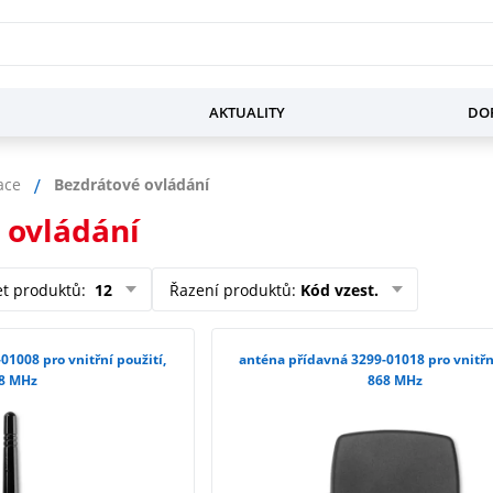
AKTUALITY
DOP
ace
Bezdrátové ovládání
 ovládání
et produktů
:
12
Řazení produktů
:
Kód vzest.
01008 pro vnitřní použití,
anténa přídavná 3299-01018 pro vnitřní
8 MHz
868 MHz