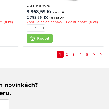
Kód 1: 3299-20408
3 368,59
Kč
/ ks
s DPH
2 783,96
Kč
/ ks bez DPH
tí
(0 ks)
Zboží je na objednávku s dostupností
(0 ks)
Koupit
1
2
3
4
5
ch novinkách?
eru.