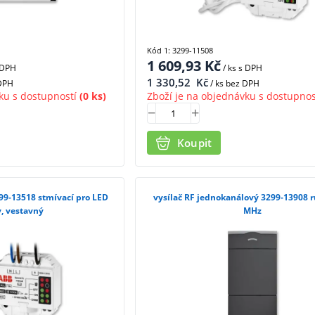
Kód 1: 3299-11508
1 609,93
Kč
 DPH
/ ks
s DPH
1 330,52
Kč
 DPH
/ ks bez DPH
ku s dostupností
(0 ks)
Zboží je na objednávku s dostupnos
Koupit
99-13518 stmívací pro LED
vysílač RF jednokanálový 3299-13908 r
, vestavný
MHz