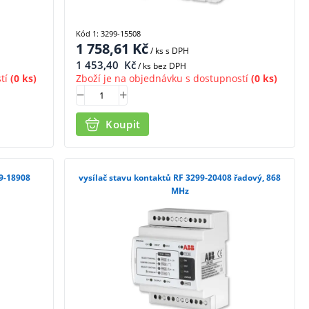
Kód 1: 3299-15508
1 758,61
Kč
/ ks
s DPH
1 453,40
Kč
/ ks bez DPH
tí
(0 ks)
Zboží je na objednávku s dostupností
(0 ks)
Koupit
99-18908
vysílač stavu kontaktů RF 3299-20408 řadový, 868
MHz