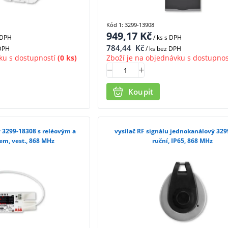
Kód 1: 3299-13908
949,17
Kč
 DPH
/ ks
s DPH
784,44
Kč
 DPH
/ ks bez DPH
ku s dostupností
(0 ks)
Zboží je na objednávku s dostupnos
Koupit
 3299-18308 s reléovým a
vysílač RF signálu jednokanálový 32
em, vest., 868 MHz
ruční, IP65, 868 MHz