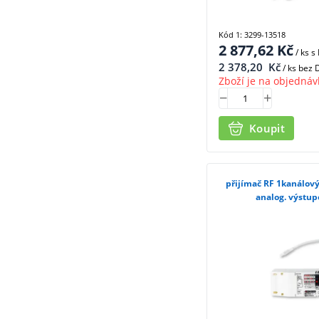
Kód 1: 3299-13518
2 877,62
Kč
/ ks
s
2 378,20
Kč
/ ks bez
Zboží je na objednáv
Koupit
přijímač RF 1kanálový
analog. výstup