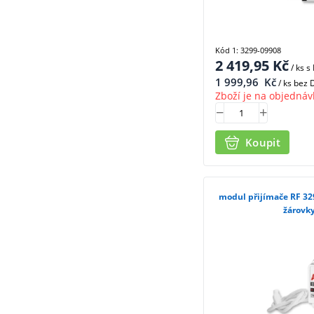
Kód 1: 3299-09908
2 419,95
Kč
/ ks
s
1 999,96
Kč
/ ks bez
Zboží je na objednáv
Koupit
modul přijímače RF 32
žárovky