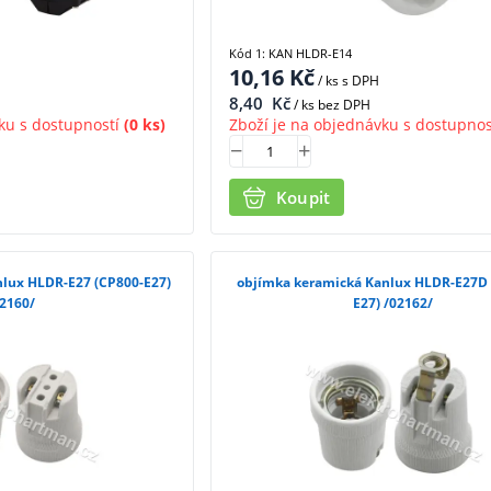
Kód 1: KAN HLDR-E14
10,16
Kč
/ ks
s DPH
8,40
Kč
/ ks bez DPH
ku s dostupností
(0 ks)
Zboží je na objednávku s dostupnos
Koupit
DR-E27 (CP800-E27)
objímka keramická Kanlux HLDR-E27D
2160/
E27) /02162/