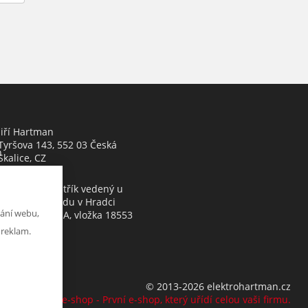
Jiří Hartman
Tyršova 143, 552 03 Česká
h
Skalice, CZ
Obchodní rejstřík vedený u
Krajského soudu v Hradci
ání webu,
Králové, oddíl A, vložka 18553
 reklam.
© 2013-2026 elektrohartman.cz
K2 e-shop - První e-shop, který uřídí celou vaši firmu.