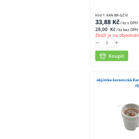
Kód 1: KAN BR-GZ10
33,88
Kč
/ ks
s DPH
28,00
Kč
/ ks bez DPH
Zboží je na objednáv
Koupit
objímka keramická Kanlux HL
/0