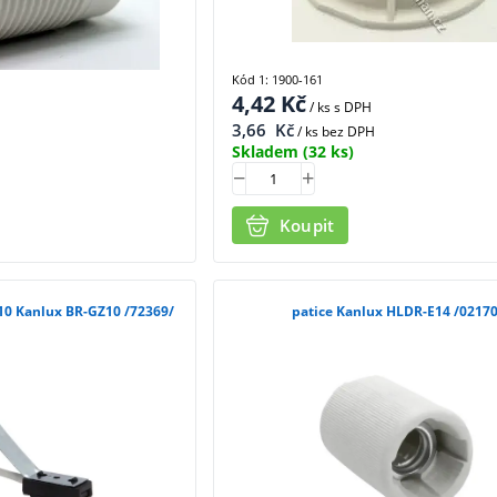
Kód 1: 1900-161
4,42
Kč
/ ks
s DPH
3,66
Kč
/ ks bez DPH
Skladem
(32 ks)
Koupit
objímka keramická GU10 Kanlux BR-GZ10 /72369/
patice Kanlux HLDR-E14 /0217