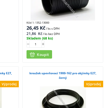
Kód 1: 1352-13000
26,45
Kč
/ ks
s DPH
21,86
Kč
/ ks bez DPH
Skladem
(68 ks)
Koupit
mky E27,
kroužek upevňovací 1900-162 pro objímky E27,
černý
Výprodej
Výprodej