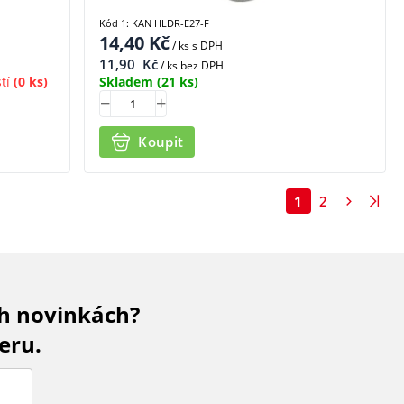
Kód 1: KAN HLDR-E27-F
14,40
Kč
/ ks
s DPH
11,90
Kč
/ ks bez DPH
tí
(0 ks)
Skladem
(21 ks)
Koupit
1
2
ch novinkách?
eru.