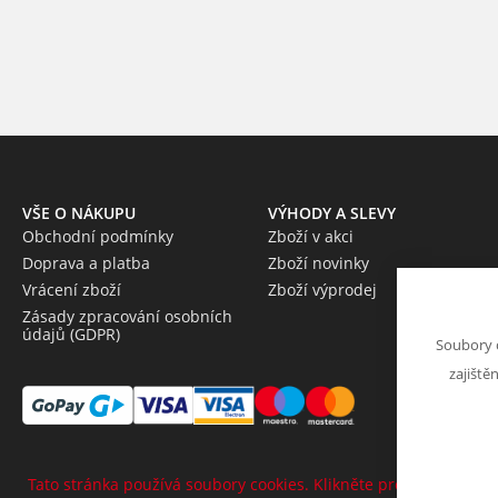
VŠE O NÁKUPU
VÝHODY A SLEVY
Obchodní podmínky
Zboží v akci
Doprava a platba
Zboží novinky
Vrácení zboží
Zboží výprodej
Zásady zpracování osobních
údajů (GDPR)
Soubory 
zajiště
Tato stránka používá soubory cookies. Klikněte pro více informa