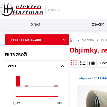
O NÁS
ZNAČKY
VYBERTE KATEGORII
Svítidla
Pří
Objímky, r
FILTR ZBOŽÍ
Poč
CENA
objímka E27 1334-6