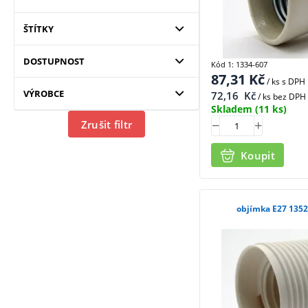
ŠTÍTKY
DOSTUPNOST
Kód 1: 1334-607
87,31
Kč
/ ks
s DPH
VÝROBCE
72,16
Kč
/ ks bez DPH
Skladem
(11 ks)
Zrušit filtr
Koupit
objímka E27 1352