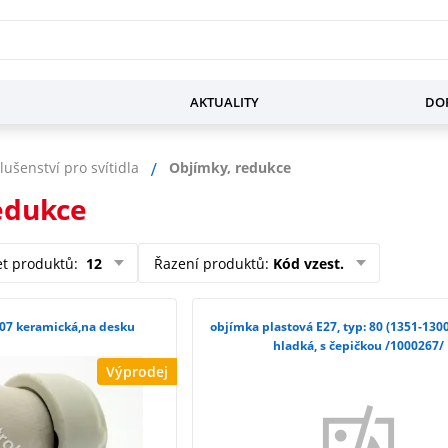
AKTUALITY
DOP
slušenství pro svítidla
Objímky, redukce
edukce
et produktů
:
12
Řazení produktů
:
Kód vzest.
07 keramická,na desku
objímka plastová E27, typ: 80 (1351-1300
hladká, s čepičkou /1000267/
Výprodej