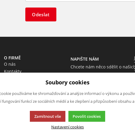
Odeslat
O FIRMĚ
NAPIŠTE NÁM
O nás
Chcete nám něco sdělit o našic
Kontakty
produktech nebo e-shopu?
Soubory cookies
Neváhejte napsat.
Chci napsat zprávu
cookie používáme ke shromažďování a analýze informací o výkonu a použív
ní fungování funkcí ze sociálních médií a ke zlepšení a přizpůsobení obsahu a
Zamítnout vše
Povolit cookies
Nastavení cookies
cí.