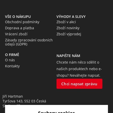
VŠE O NÁKUPU
VÝHODY A SLEVY
Obchodní podmínky
Zboží v akci
Doprava a platba
Zboží novinky
Vrácení zboží
Zboží výprodej
Zásady zpracování osobních
údajů (GDPR)
O FIRMĚ
NAPIŠTE NÁM
O nás
Chcete nám něco sdělit o
Kontakty
našich produktech nebo e-
shopu? Neváhejte napsat.
Chci napsat zprávu
Jiří Hartman
Tyršova 143, 552 03 Česká
Skalice, CZ