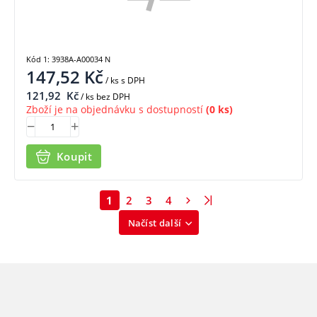
Kód 1: 3938A-A00034 N
147,52
Kč
/ ks
s DPH
121,92
Kč
/ ks bez DPH
Zboží je na objednávku s dostupností
(0 ks)
Koupit
1
2
3
4
Načíst další