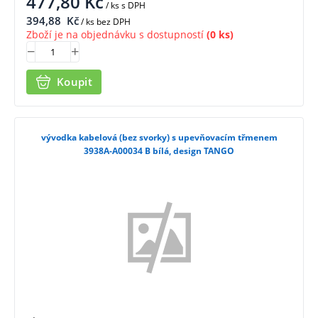
477,80
Kč
/ ks
s DPH
394,88
Kč
/ ks bez DPH
Zboží je na objednávku s dostupností
(0 ks)
Koupit
vývodka kabelová (bez svorky) s upevňovacím třmenem
3938A-A00034 B bílá, design TANGO