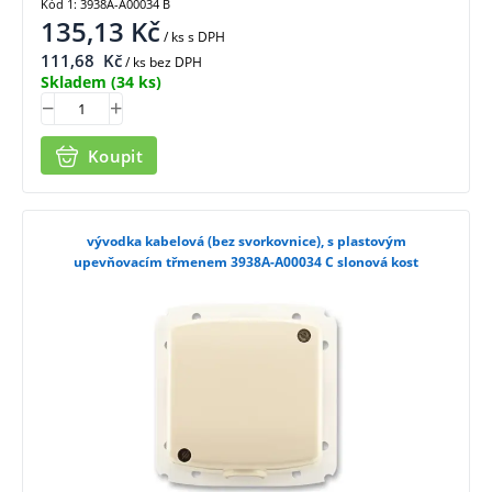
Kód 1: 3938A-A00034 B
135,13
Kč
/ ks
s DPH
111,68
Kč
/ ks bez DPH
Skladem
(34 ks)
Koupit
vývodka kabelová (bez svorkovnice), s plastovým
upevňovacím třmenem 3938A-A00034 C slonová kost