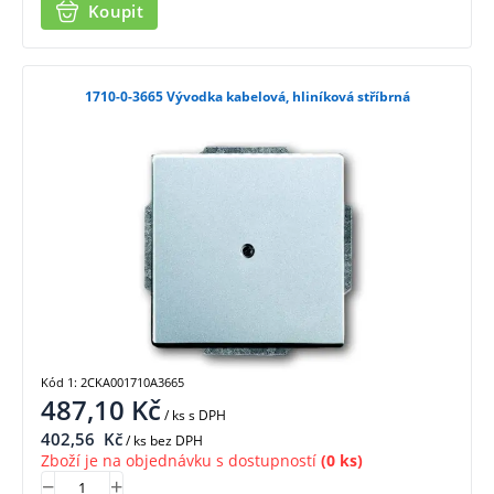
Koupit
1710-0-3665 Vývodka kabelová, hliníková stříbrná
Kód 1: 2CKA001710A3665
487,10
Kč
/ ks
s DPH
402,56
Kč
/ ks bez DPH
Zboží je na objednávku s dostupností
(0 ks)