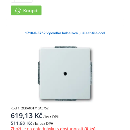
Koupit
1710-0-3752 Vývodka kabelová , ušlechtilá ocel
Kód 1: 2CKA001710A3752
619,13
Kč
/ ks
s DPH
511,68
Kč
/ ks bez DPH
Zboží je na objednávku s dostupností
(0 ks)