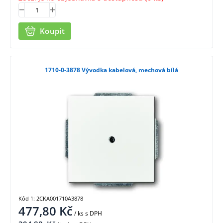
Koupit
1710-0-3878 Vývodka kabelová, mechová bílá
Kód 1: 2CKA001710A3878
477,80
Kč
/ ks
s DPH