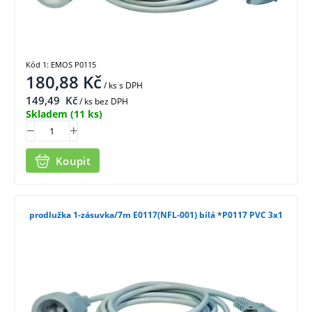
Kód 1: EMOS P0115
180,88
Kč
/ ks
s DPH
149,49
Kč
/ ks bez DPH
Skladem
(11 ks)
Koupit
prodlužka 1-zásuvka/7m E0117(NFL-001) bílá *P0117 PVC 3x1