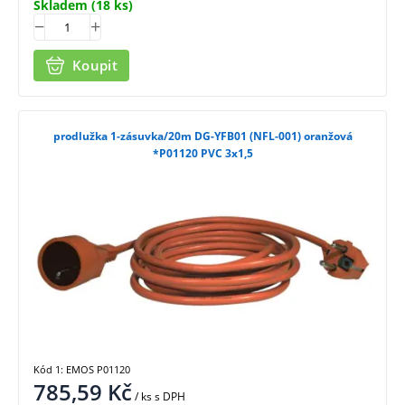
Skladem
(18 ks)
Koupit
prodlužka 1-zásuvka/20m DG-YFB01 (NFL-001) oranžová
*P01120 PVC 3x1,5
Kód 1: EMOS P01120
785,59
Kč
/ ks
s DPH