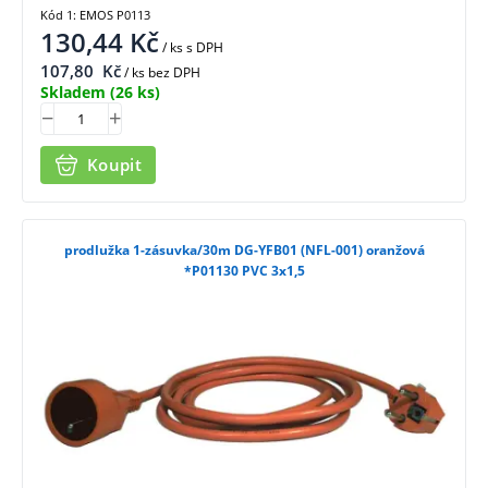
Kód 1: EMOS P0113
130,44
Kč
/ ks
s DPH
107,80
Kč
/ ks bez DPH
Skladem
(26 ks)
Koupit
prodlužka 1-zásuvka/30m DG-YFB01 (NFL-001) oranžová
*P01130 PVC 3x1,5