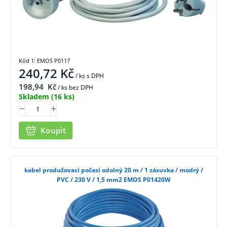
Kód 1: EMOS P0117
240,72
Kč
/ ks
s DPH
198,94
Kč
/ ks bez DPH
Skladem
(16 ks)
Koupit
kabel produžovací počasí odolný 20 m / 1 zásuvka / modrý /
PVC / 230 V / 1,5 mm2 EMOS P01420W