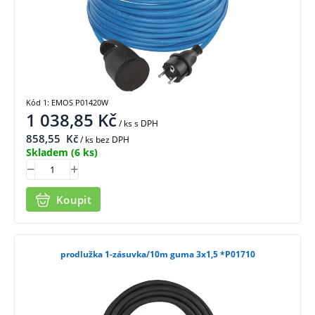
Kód 1: EMOS P01420W
1 038,85
Kč
/ ks
s DPH
858,55
Kč
/ ks bez DPH
Skladem
(6 ks)
Koupit
prodlužka 1-zásuvka/10m guma 3x1,5 *P01710