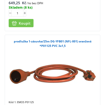
649,25
Kč
/ ks bez DPH
Skladem
(8 ks)
Koupit
prodlužka 1-zásuvka/25m DG-YFB01 (NFL-001) oranžová
*P01125 PVC 3x1,5
Kód 1: EMOS P01125