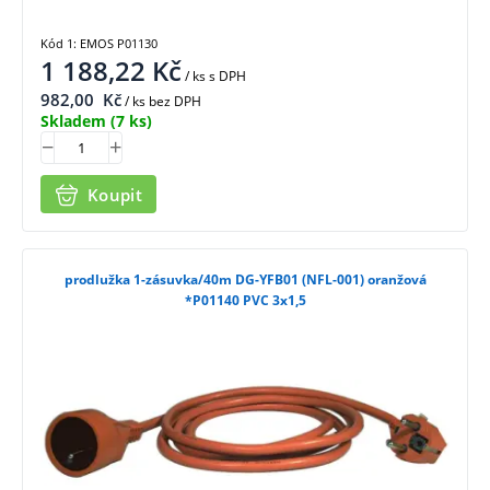
Kód 1: EMOS P01130
1 188,22
Kč
/ ks
s DPH
982,00
Kč
/ ks bez DPH
Skladem
(7 ks)
Koupit
prodlužka 1-zásuvka/40m DG-YFB01 (NFL-001) oranžová
*P01140 PVC 3x1,5