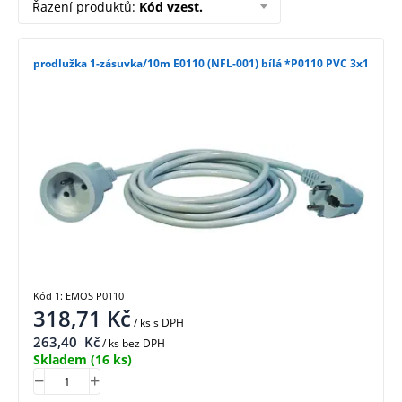
Řazení produktů
:
Kód vzest.
prodlužka 1-zásuvka/10m E0110 (NFL-001) bílá *P0110 PVC 3x1
Kód 1: EMOS P0110
318,71
Kč
/ ks
s DPH
263,40
Kč
/ ks bez DPH
Skladem
(16 ks)