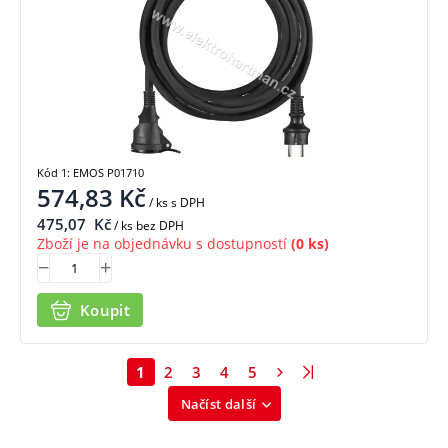
Kód 1: EMOS P01710
574,83
Kč
/ ks
s DPH
475,07
Kč
/ ks bez DPH
Zboží je na objednávku s dostupností
(0 ks)
Koupit
1
2
3
4
5
Načíst další