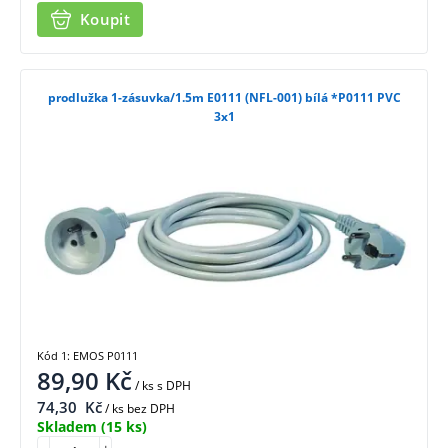
Koupit
prodlužka 1-zásuvka/1.5m E0111 (NFL-001) bílá *P0111 PVC
3x1
Kód 1: EMOS P0111
89,90
Kč
/ ks
s DPH
74,30
Kč
/ ks bez DPH
Skladem
(15 ks)