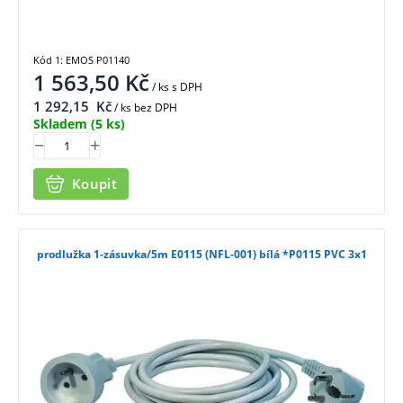
Kód 1: EMOS P01140
1 563,50
Kč
/ ks
s DPH
1 292,15
Kč
/ ks bez DPH
Skladem
(5 ks)
Koupit
prodlužka 1-zásuvka/5m E0115 (NFL-001) bílá *P0115 PVC 3x1