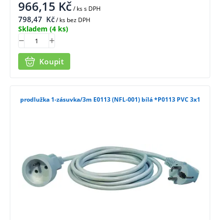
966,15
Kč
/ ks
s DPH
798,47
Kč
/ ks bez DPH
Skladem
(4 ks)
Koupit
prodlužka 1-zásuvka/3m E0113 (NFL-001) bílá *P0113 PVC 3x1