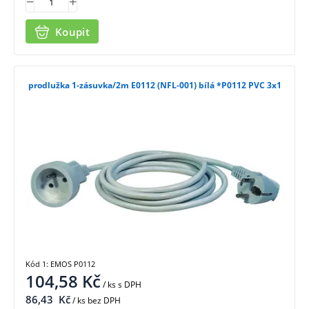
Koupit
prodlužka 1-zásuvka/2m E0112 (NFL-001) bílá *P0112 PVC 3x1
Kód 1: EMOS P0112
104,58
Kč
/ ks
s DPH
86,43
Kč
/ ks bez DPH