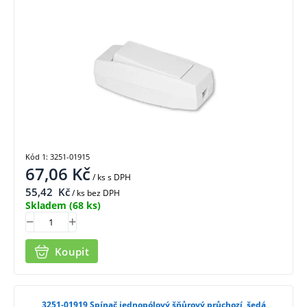
Kód 1: 3251-01915
67,06
Kč
/ ks
s DPH
55,42
Kč
/ ks bez DPH
Skladem
(68 ks)
Koupit
3251-01919 Spínač jednopólový šňůrový průchozí, šedá