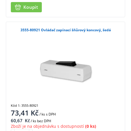
Koupit
3555-80921 Ovládač zapínací šňůrový koncový, šedá
Kód 1: 3555-80921
73,41
Kč
/ ks
s DPH
60,67
Kč
/ ks bez DPH
Zboží je na objednávku s dostupností
(0 ks)