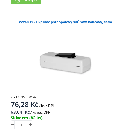
3555-01921 Spínač jednopólový šňůrový koncový, šedá
Kód 1: 3555-01921
76,28
Kč
/ ks
s DPH
63,04
Kč
/ ks bez DPH
Skladem
(82 ks)