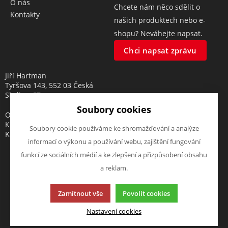
O nás
Chcete nám něco sdělit o
Kontakty
našich produktech nebo e-
shopu? Neváhejte napsat.
Chci napsat zprávu
Jiří Hartman
Tyršova 143, 552 03 Česká
Skalice, CZ
Soubory cookies
Obchodní rejstřík vedený u
Krajského soudu v Hradci
Soubory cookie používáme ke shromažďování a analýze
Králové, oddíl A, vložka 18553
informací o výkonu a používání webu, zajištění fungování
funkcí ze sociálních médií a ke zlepšení a přizpůsobení obsahu
a reklam.
Tato stránka používá soubory cookies. Klikněte pro více
Zamítnout vše
Povolit cookies
informací.
© 2013-2026 elektrohartman.cz
Nastavení cookies
K2 e-shop - První e-shop, který uřídí celou vaši firmu.