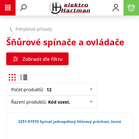
Pohyblivé přívody
Šňůrové spínače a ovládače
Zobrazit dle filtru
Počet produktů
:
12
Řazení produktů
:
Kód vzest.
3251-01910 Spínač jednopólový šňůrový průchozí, černá