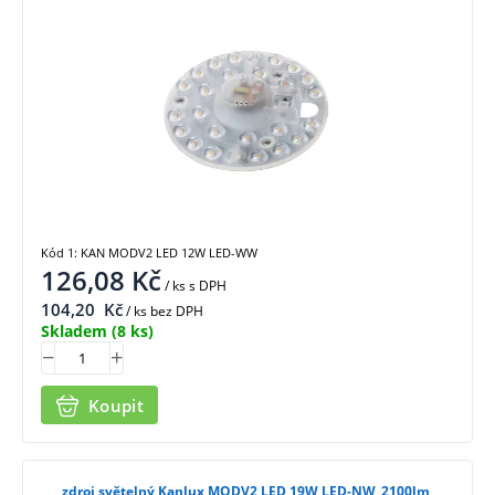
Kód 1: KAN MODV2 LED 12W LED-WW
126,08
Kč
/ ks
s DPH
104,20
Kč
/ ks bez DPH
Skladem
(8 ks)
Koupit
zdroj světelný Kanlux MODV2 LED 19W LED-NW, 2100lm,