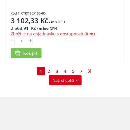
Kód 1: CYKY-J 3X185+95
3 102,33
Kč
/ m
s DPH
2 563,91
Kč
/ m bez DPH
Zboží je na objednávku s dostupností
(0 m)
Koupit
1
2
3
4
5
Načíst další