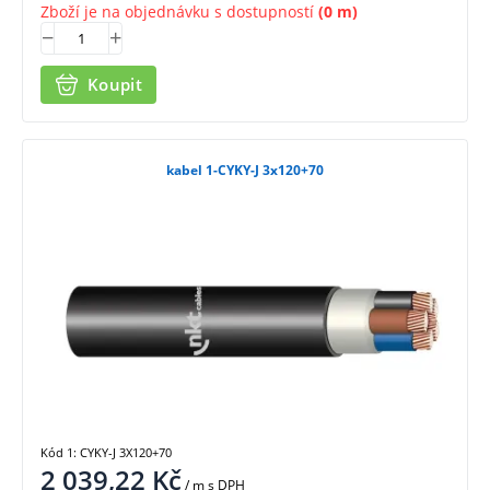
Zboží je na objednávku s dostupností
(0 m)
Koupit
kabel 1-CYKY-J 3x120+70
Kód 1: CYKY-J 3X120+70
2 039,22
Kč
/ m
s DPH