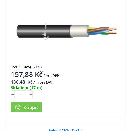
Kód 1: CYKY-J 12X2,5
157,88
Kč
/ m
s DPH
130,48
Kč
/ m bez DPH
Skladem
(17 m)
Koupit
kabel CYKY-J 19x1,5