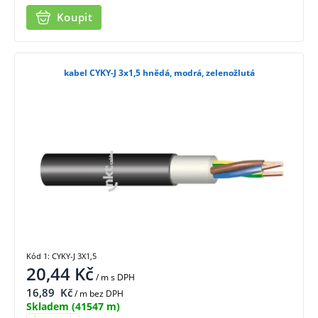
Koupit
kabel CYKY-J 3x1,5 hnědá, modrá, zelenožlutá
Kód 1: CYKY-J 3X1,5
20,44
Kč
/ m
s DPH
16,89
Kč
/ m bez DPH
Skladem
(41547 m)