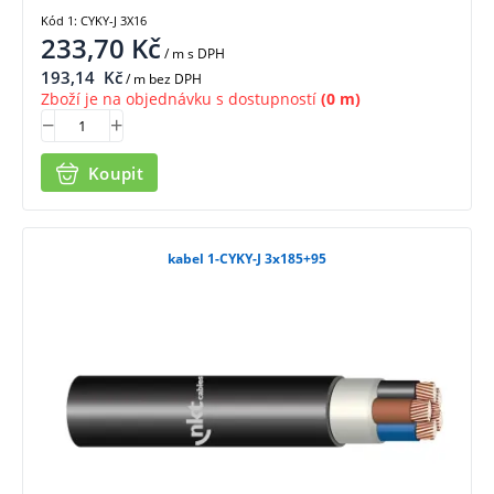
Kód 1: CYKY-J 3X16
233,70
Kč
/ m
s DPH
193,14
Kč
/ m bez DPH
Zboží je na objednávku s dostupností
(0 m)
Koupit
kabel 1-CYKY-J 3x185+95