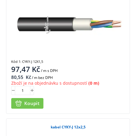
Kód 1: CYKY-J 12X1,5
97,47
Kč
/ m
s DPH
80,55
Kč
/ m bez DPH
Zboží je na objednávku s dostupností
(0 m)
Koupit
kabel CYKY-J 12x2,5