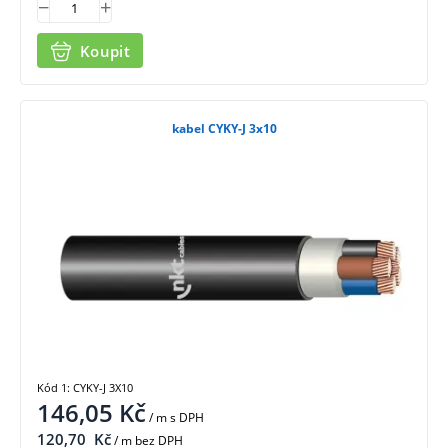
Koupit
kabel CYKY-J 3x10
Kód 1: CYKY-J 3X10
146,05
Kč
/ m
s DPH
120,70
Kč
/ m bez DPH