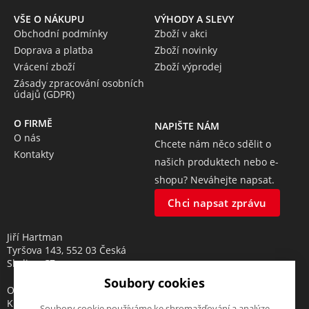
VŠE O NÁKUPU
VÝHODY A SLEVY
Obchodní podmínky
Zboží v akci
Doprava a platba
Zboží novinky
Vrácení zboží
Zboží výprodej
Zásady zpracování osobních
údajů (GDPR)
O FIRMĚ
NAPIŠTE NÁM
O nás
Chcete nám něco sdělit o
Kontakty
našich produktech nebo e-
shopu? Neváhejte napsat.
Chci napsat zprávu
Jiří Hartman
Tyršova 143, 552 03 Česká
Skalice, CZ
Soubory cookies
Obchodní rejstřík vedený u
Krajského soudu v Hradci
Soubory cookie používáme ke shromažďování a analýze