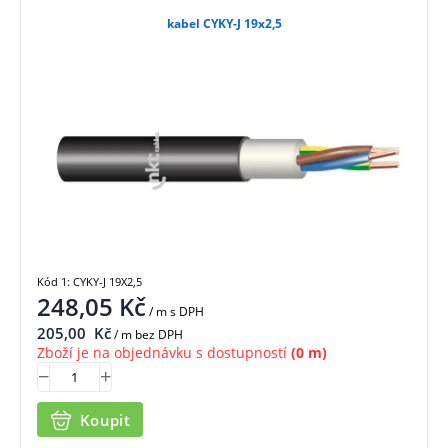
kabel CYKY-J 19x2,5
Kód 1: CYKY-J 19X2,5
248,05
Kč
/ m
s DPH
205,00
Kč
/ m bez DPH
Zboží je na objednávku s dostupností
(0 m)
Koupit