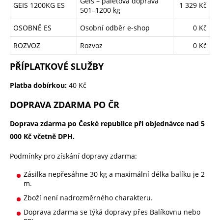
Geis – paletová doprava
GEIS 1200KG ES
1 329 Kč
501–1200 kg
OSOBNĚ ES
Osobní odběr e-shop
0 Kč
ROZVOZ
Rozvoz
0 Kč
PŘÍPLATKOVÉ SLUŽBY
Platba dobírkou:
40 Kč
DOPRAVA ZDARMA PO ČR
Doprava zdarma po České republice při objednávce nad 5
000 Kč včetně DPH.
Podmínky pro získání dopravy zdarma:
Zásilka nepřesáhne 30 kg a maximální délka balíku je 2
m.
Zboží není nadrozměrného charakteru.
Doprava zdarma se týká dopravy přes Balíkovnu nebo