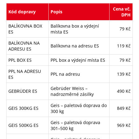
Cena vč.
Kód dopravy
Popis
DPH
BALÍKOVNA BOX
Balíkovna box a výdejní
79 Kč
ES
místa ES
BALÍKOVNA NA
Balíkovna na adresu ES
119 Kč
ADRESU ES
PPL BOX ES
PPL box a výdejní místa ES
79 Kč
PPL NA ADRESU
PPL na adresu
139 Kč
ES
Gebrüder Weiss –
GEBRÜDER ES
490 Kč
nadrozměrné zásilky
Geis – paletová doprava do
GEIS 300KG ES
849 Kč
300 kg
Geis – paletová doprava
GEIS 500KG ES
969 Kč
301–500 kg