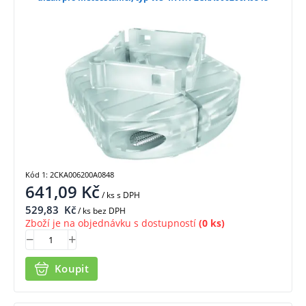
Kód 1: 2CKA006200A0848
641,09
Kč
/ ks
s DPH
529,83
Kč
/ ks bez DPH
Zboží je na objednávku s dostupností
(0 ks)
Koupit