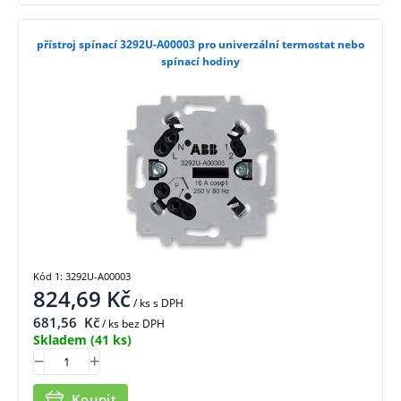
přístroj spínací 3292U-A00003 pro univerzální termostat nebo
spínací hodiny
Kód 1: 3292U-A00003
824,69
Kč
/ ks
s DPH
681,56
Kč
/ ks bez DPH
Skladem
(41 ks)
Koupit