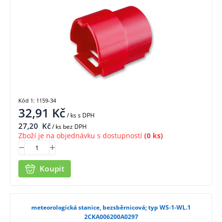
Kód 1: 1159-34
32,91
Kč
/ ks
s DPH
27,20
Kč
/ ks bez DPH
Zboží je na objednávku s dostupností
(0 ks)
Koupit
meteorologická stanice, bezsběrnicová; typ WS-1-WL.1
2CKA006200A0297