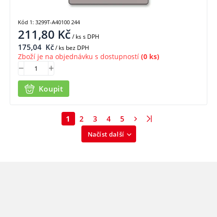
Kód 1: 3299T-A40100 244
211,80
Kč
/ ks
s DPH
175,04
Kč
/ ks bez DPH
Zboží je na objednávku s dostupností
(0 ks)
Koupit
1
2
3
4
5
Načíst další