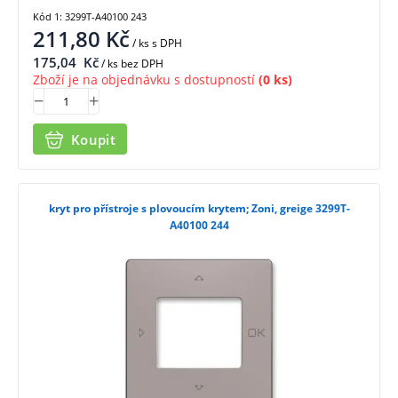
Kód 1: 3299T-A40100 243
211,80
Kč
/ ks
s DPH
175,04
Kč
/ ks bez DPH
Zboží je na objednávku s dostupností
(0 ks)
Koupit
kryt pro přístroje s plovoucím krytem; Zoni, greige 3299T-
A40100 244