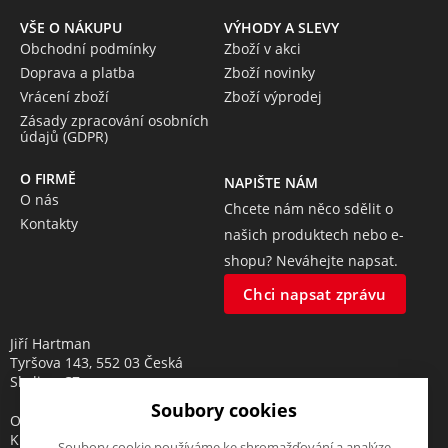
VŠE O NÁKUPU
VÝHODY A SLEVY
Obchodní podmínky
Zboží v akci
Doprava a platba
Zboží novinky
Vrácení zboží
Zboží výprodej
Zásady zpracování osobních
údajů (GDPR)
O FIRMĚ
NAPIŠTE NÁM
O nás
Chcete nám něco sdělit o
Kontakty
našich produktech nebo e-
shopu? Neváhejte napsat.
Chci napsat zprávu
Jiří Hartman
Tyršova 143, 552 03 Česká
Skalice, CZ
Soubory cookies
Obchodní rejstřík vedený u
Krajského soudu v Hradci
Soubory cookie používáme ke shromažďování a analýze