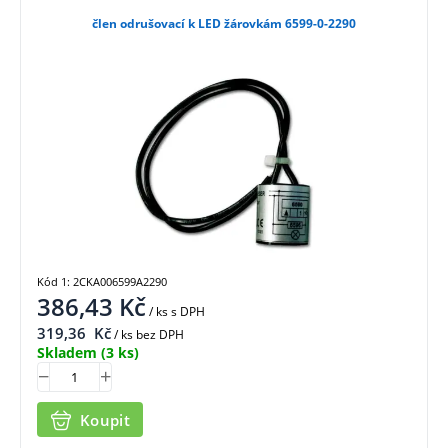
člen odrušovací k LED žárovkám 6599-0-2290
Kód 1: 2CKA006599A2290
386,43
Kč
/ ks
s DPH
319,36
Kč
/ ks bez DPH
Skladem
(3 ks)
Koupit