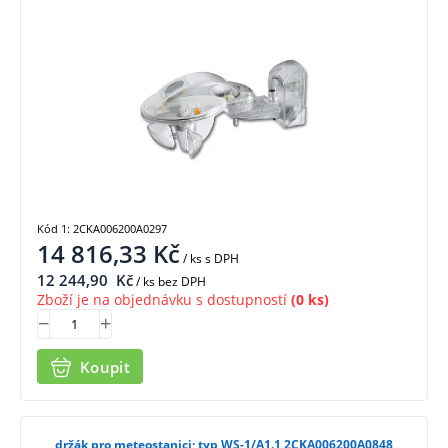
Kód 1: 2CKA006200A0297
14 816,33
Kč
/ ks
s DPH
12 244,90
Kč
/ ks bez DPH
Zboží je na objednávku s dostupností
(0 ks)
Koupit
držák pro meteostanici; typ WS-1/A1.1 2CKA006200A0848