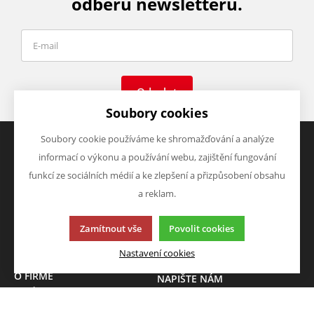
odběru newsletteru.
Odeslat
Soubory cookies
Soubory cookie používáme ke shromažďování a analýze
informací o výkonu a používání webu, zajištění fungování
VŠE O NÁKUPU
VÝHODY A SLEVY
funkcí ze sociálních médií a ke zlepšení a přizpůsobení obsahu
Obchodní podmínky
Zboží v akci
a reklam.
Doprava a platba
Zboží novinky
Vrácení zboží
Zboží výprodej
Zamítnout vše
Povolit cookies
Zásady zpracování osobních
údajů (GDPR)
Nastavení cookies
O FIRMĚ
NAPIŠTE NÁM
O nás
Chcete nám něco sdělit o
Kontakty