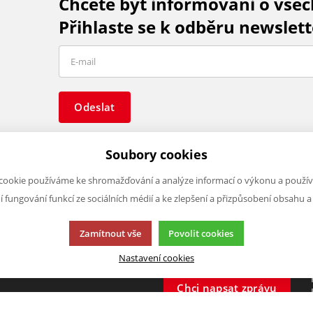
Chcete být informováni o vše
Přihlaste se k odběru newslett
Odeslat
Soubory cookies
cookie používáme ke shromažďování a analýze informací o výkonu a použív
ní fungování funkcí ze sociálních médií a ke zlepšení a přizpůsobení obsahu a
O FIRMĚ
NAPIŠTE NÁM
O nás
Chcete nám něco sdělit o našic
Zamítnout vše
Povolit cookies
Kontakty
produktech nebo e-shopu?
Nastavení cookies
Neváhejte napsat.
Chci napsat zprávu