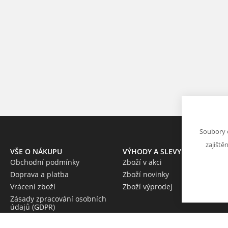
Soubory 
zajiště
VŠE O NÁKUPU
VÝHODY A SLEVY
Obchodní podmínky
Zboží v akci
Doprava a platba
Zboží novinky
Vrácení zboží
Zboží výprodej
Zásady zpracování osobních
údajů (GDPR)