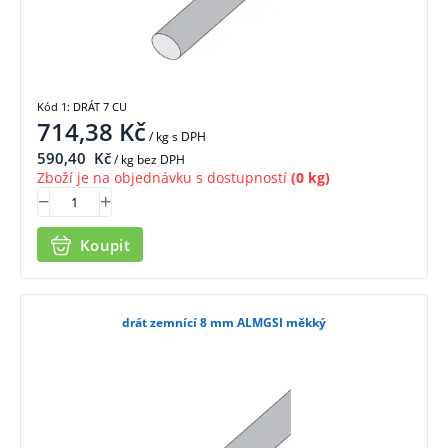
Kód 1: DRÁT 7 CU
714,38
Kč
/ kg
s DPH
590,40
Kč
/ kg bez DPH
Zboží je na objednávku s dostupností
(0 kg)
Koupit
drát zemnící 8 mm ALMGSI měkký