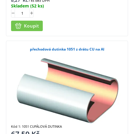
/ ks bez DPH
Skladem
(52 ks)
Koupit
přechodová dutinka 1051 z drátu CU na Al
Kód 1: 1051 CUPÁLOVÁ DUTINKA
67,59
Kč