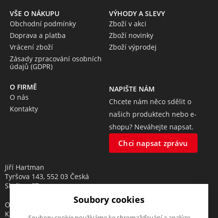
VŠE O NÁKUPU
VÝHODY A SLEVY
Obchodní podmínky
Zboží v akci
Doprava a platba
Zboží novinky
Vrácení zboží
Zboží výprodej
Zásady zpracování osobních
údajů (GDPR)
O FIRMĚ
NAPIŠTE NÁM
O nás
Chcete nám něco sdělit o
Kontakty
našich produktech nebo e-
shopu? Neváhejte napsat.
Chci napsat zprávu
Jiří Hartman
Tyršova 143, 552 03 Česká
Skalice, CZ
Soubory cookies
Obchodní rejstřík vedený u
Krajského soudu v Hradci
Soubory cookie používáme ke shromažďování a analýze