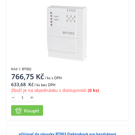
Kód 1: BT002
766,75
Kč
/ ks
s DPH
633,68
Kč
/ ks bez DPH
Zboží je na objednávku s dostupností
(0 ks)
Koupit
příjímač do zásuvky BT003 Elektrobock pro bezdrátový