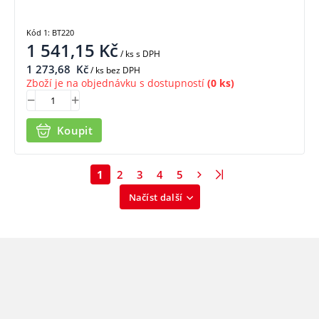
Kód 1: BT220
1 541,15
Kč
/ ks
s DPH
1 273,68
Kč
/ ks bez DPH
Zboží je na objednávku s dostupností
(0 ks)
Koupit
1
2
3
4
5
Načíst další